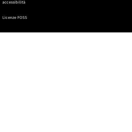
accessibilità
Configuratore
Licenze FOSS
Mercedes-
Benz-Store
Prenotare
una prova
su strada
Auto compatte
Classe A
Berlina
compatta