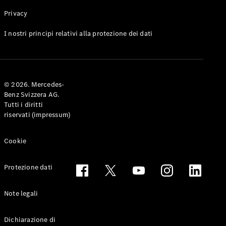
Privacy
Toute le
I nostri principi relativi alla protezione dei dati
Station-
wagon
CLA
Shooting
Elettrico
© 2026. Mercedes-
Brake
Benz Svizzera AG.
CLA
Tutti i diritti
Shooting
riservati (impressum)
Brake
Classe C
Station-
Cookie
wagon
Classe C
Protezione dati
All-Terrain
Classe E
Station-
Note legali
wagon
Classe E All-
Dichiarazione di
Terrain