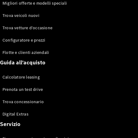
EQS
Migliori offerte e modelli speciali
Elettrico
Berlina
Classe E
Trova veicoli nuovi
Berlina
Classe S
Trova vetture d’occasione
Classe S
Lunga
Configuratore e prezzi
Mercedes-
Maybach
Flotte e clienti aziendali
Classe S
Guida all'acquisto
Configuratore
Calcolatore leasing
Mercedes-
Benz-Store
Prenota un test drive
Prenotare
una prova
Trova concessionario
su strada
Digital Extras
SUV & Fuoristrada
Servizio