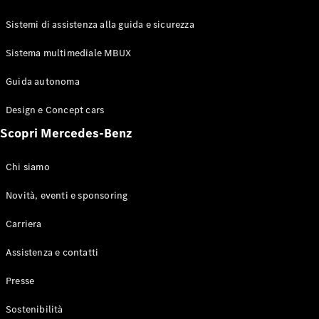
GLE Coupé
GLS
Sistemi di assistenza alla guida e sicurezza
Mercedes-
Maybach
Sistema multimediale MBUX
Nuovo
GLS
Classe
Guida autonoma
Elettrico
G
Design e Concept cars
Classe G
Scopri Mercedes-Benz
Configuratore
Mercedes-
Chi siamo
Benz-Store
Prenotare
Novità, eventi e sponsoring
una prova
Carriera
su strada
Station-wagon
Assistenza e contatti
Presse
Sostenibilità