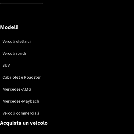
Modelli elettrici
Modelli ibridi plug-in
Berline
Modelli
Veicoli elettrici
Veicoli ibridi
SUV
Toute le
Berline
Cabriolet e Roadster
CLA
Elettrico
CLA
Mercedes-AMG
Classe C
Berlina
Mercedes-Maybach
Classe
C
Elettrico
Veicoli commerciali
Berlina
EQE
Acquista un veicolo
Elettrico
Berlina