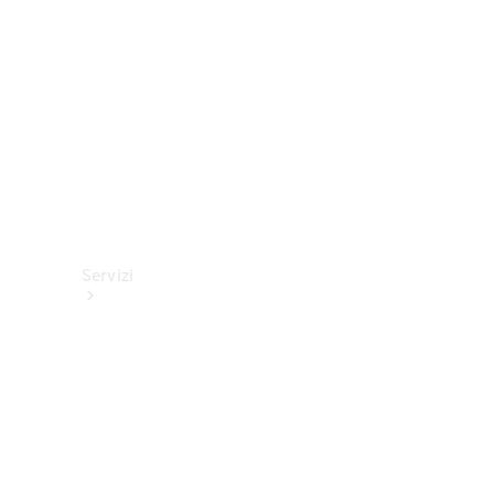
tecnici
Collection
Servizi
Tutti i
servizi