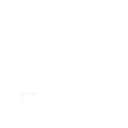
Prenotare una prova su strada
Offerte