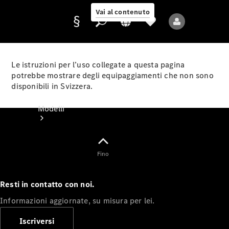
Vai al contenuto
Le istruzioni per l’uso collegate a questa pagina
potrebbe mostrare degli equipaggiamenti che non sono
disponibili in Svizzera.
Fornitore/protezione
dati
Modelli
Fino
Resti in contatto con noi.
Tutti i modelli
Informazioni aggiornate, su misura per lei.
Nuovi modelli
Iscriversi