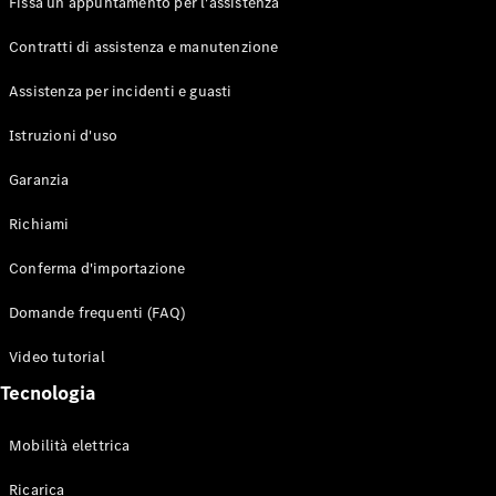
Fissa un appuntamento per l'assistenza
Contratti di assistenza e manutenzione
Assistenza per incidenti e guasti
Toute i SUV
EQE
Istruzioni d'uso
Elettrico
SUV
Garanzia
EQS
Elettrico
SUV
Richiami
Mercedes-
Maybach
Elettrico
Conferma d'importazione
EQS SUV
GLA
Domande frequenti (FAQ)
GLA
Nuovo
GLA
Nuovo
Elettrico
Video tutorial
GLB
Elettrico
GLB
Tecnologia
GLC
Elettrico
GLC
Mobilità elettrica
GLC Coupé
GLE
Ricarica