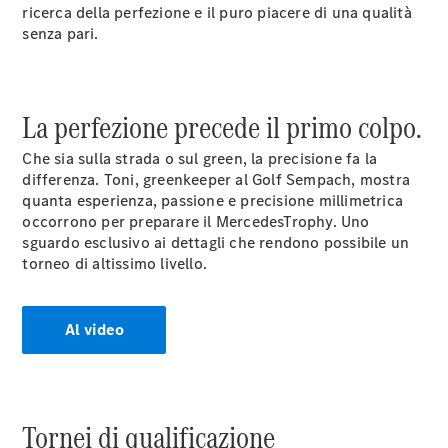
Modelli elettrici
ricerca della perfezione e il puro piacere di una qualità
Modelli ibridi plug-in
senza pari.
Berline
La perfezione precede il primo colpo.
Che sia sulla strada o sul green, la precisione fa la
differenza. Toni, greenkeeper al Golf Sempach, mostra
quanta esperienza, passione e precisione millimetrica
Toute le
occorrono per preparare il MercedesTrophy. Uno
Berline
sguardo esclusivo ai dettagli che rendono possibile un
CLA
torneo di altissimo livello.
Elettrico
CLA
Classe C
Berlina
Al video
Classe
C
Elettrico
Berlina
EQE
Elettrico
Tornei di qualificazione
Berlina