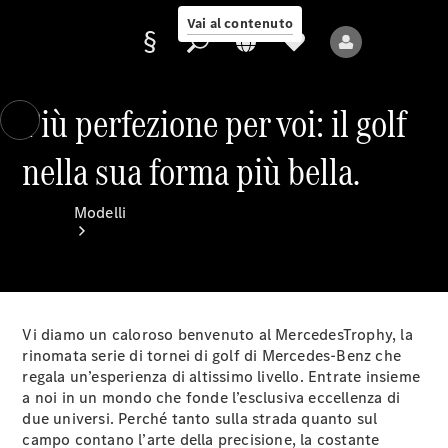
Vai al contenuto
Più perfezione per voi: il golf
nella sua forma più bella.
Fornitore/protezione
dati
Modelli
Vi diamo un caloroso benvenuto al MercedesTrophy, la
rinomata serie di tornei di golf di Mercedes-Benz che
Tutti i modelli
regala un’esperienza di altissimo livello. Entrate insieme
Nuovi modelli
a noi in un mondo che fonde l’esclusiva eccellenza di
due universi. Perché tanto sulla strada quanto sul
campo contano l’arte della precisione, la costante