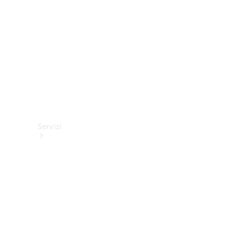
tecnici
Collection
Servizi
Tutti i
servizi