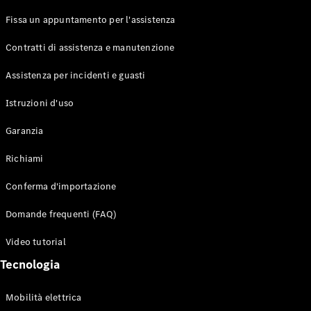
Fissa un appuntamento per l'assistenza
Configuratore
Contratti di assistenza e manutenzione
Mercedes-
Benz-Store
Assistenza per incidenti e guasti
Prenotare
una prova
Istruzioni d'uso
su strada
Auto compatte
Garanzia
Richiami
Conferma d'importazione
Domande frequenti (FAQ)
Video tutorial
Classe A
Berlina
Tecnologia
compatta
Mobilità elettrica