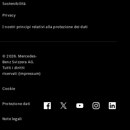
Coupé
Sostenibilità
Privacy
Configuratore
Mercedes-
I nostri principi relativi alla protezione dei dati
Benz-Store
Prenotare
una prova
su strada
Cabriolet & Roadster
© 2026. Mercedes-
Benz Svizzera AG.
Tutti i diritti
riservati (impressum)
Cookie
Protezione dati
Toute le
Note legali
Cabriolet &
Roadster