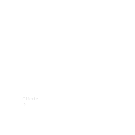
Prenotare una prova su strada
Offerte