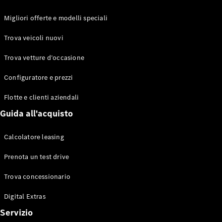
Migliori offerte e modelli speciali
Toute le
Trova veicoli nuovi
Station-
wagon
Trova vetture d’occasione
CLA
Shooting
Elettrico
Configuratore e prezzi
Brake
CLA
Flotte e clienti aziendali
Shooting
Guida all'acquisto
Brake
Classe C
Station-
Calcolatore leasing
wagon
Prenota un test drive
Classe C
All-Terrain
Trova concessionario
Classe E
Station-
Digital Extras
wagon
Classe E All-
Servizio
Terrain