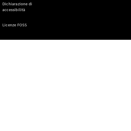
Dichiarazione di
CLE Cabrio
accessibilità
Mercedes-
AMG SL
Roadster
Licenze FOSS
Mercedes-
Maybach SL
Monogram
Series
Configuratore
Mercedes-
Benz-Store
Prenotare
una prova
su strada
Grand Limousine