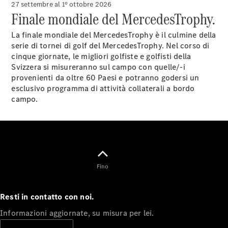
27 settembre al 1º ottobre 2026
Finale mondiale del MercedesTrophy.
La finale mondiale del MercedesTrophy è il culmine della
serie di tornei di golf del MercedesTrophy. Nel corso di
Toute i SUV
cinque giornate, le migliori golfiste e golfisti della
EQE
Svizzera si misureranno sul campo con quelle/-i
Elettrico
SUV
provenienti da oltre 60 Paesi e potranno godersi un
EQS
esclusivo programma di attività collaterali a bordo
Elettrico
SUV
campo.
Mercedes-
Maybach
Elettrico
EQS SUV
GLA
GLA
Nuovo
GLA
Nuovo
Elettrico
Fino
GLB
Elettrico
GLB
GLC
Elettrico
Resti in contatto con noi.
GLC
GLC Coupé
Informazioni aggiornate, su misura per lei.
GLE