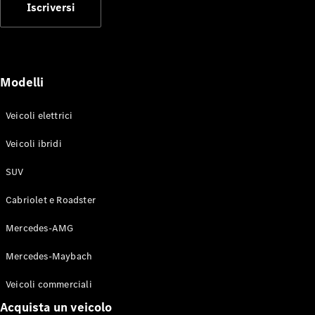
GLE Coupé
Iscriversi
GLS
Mercedes-
Maybach
Nuovo
GLS
Classe
Modelli
Elettrico
G
Classe G
Veicoli elettrici
Veicoli ibridi
Configuratore
Mercedes-
SUV
Benz-Store
Prenotare
Cabriolet e Roadster
una prova
su strada
Mercedes-AMG
Station-wagon
Mercedes-Maybach
Veicoli commerciali
Acquista un veicolo