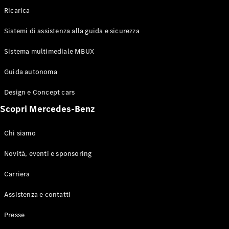
Configuratore
Ricarica
Mercedes-
Benz-Store
Sistemi di assistenza alla guida e sicurezza
Prenotare
una prova
Sistema multimediale MBUX
su strada
Coupé
Guida autonoma
Design e Concept cars
Scopri Mercedes-Benz
Chi siamo
Toute le
Coupé
Novità, eventi e sponsoring
CLE Coupé
Mercedes-
Carriera
AMG GT
Coupé
Assistenza e contatti
Mercedes-
AMG GT 4
Presse
Elettrico
Porte