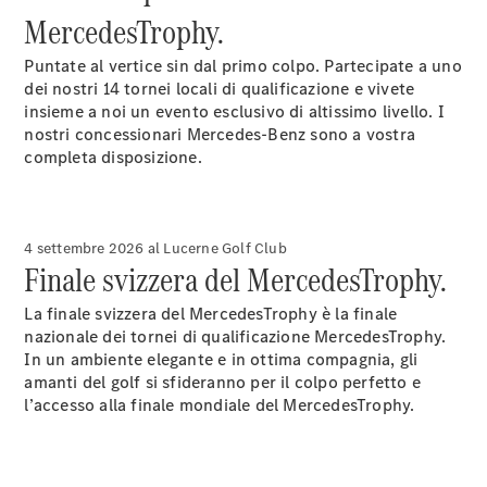
EQS
Elettrico
MercedesTrophy.
Berlina
Classe E
Puntate al vertice sin dal primo colpo. Partecipate a uno
Berlina
dei nostri 14 tornei locali di qualificazione e vivete
Classe S
insieme a noi un evento esclusivo di altissimo livello. I
Classe S
nostri concessionari Mercedes-Benz sono a vostra
Lunga
completa disposizione.
Mercedes-
Maybach
Classe S
4 settembre 2026 al Lucerne Golf Club
Configuratore
Finale svizzera del MercedesTrophy.
Mercedes-
Benz-Store
La finale svizzera del MercedesTrophy è la finale
Prenotare
nazionale dei tornei di qualificazione MercedesTrophy.
una prova
In un ambiente elegante e in ottima compagnia, gli
su strada
amanti del golf si sfideranno per il colpo perfetto e
SUV & Fuoristrada
l’accesso alla finale mondiale del MercedesTrophy.