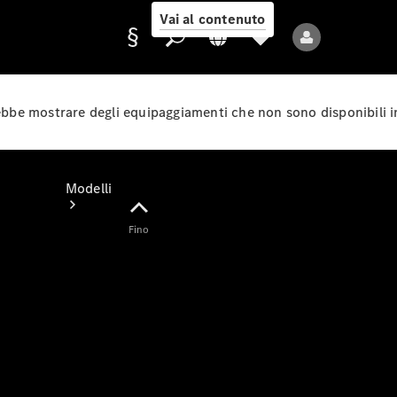
Vai al contenuto
rebbe mostrare degli equipaggiamenti che non sono disponibili i
Fornitore/protezione
dati
Modelli
Fino
Tutti i modelli
Nuovi modelli