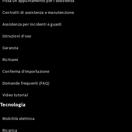
Fissa un appuntamento per l'assistenza
Contratti di assistenza e manutenzione
Assistenza per incidenti e guasti
Toute i SUV
EQE
Istruzioni d'uso
Elettrico
SUV
Garanzia
EQS
Elettrico
SUV
Richiami
Mercedes-
Maybach
Elettrico
Conferma d'importazione
EQS SUV
GLA
Domande frequenti (FAQ)
GLA
Nuovo
GLA
Nuovo
Elettrico
Video tutorial
GLB
Elettrico
GLB
Tecnologia
GLC
Elettrico
GLC
Mobilità elettrica
GLC Coupé
GLE
Ricarica