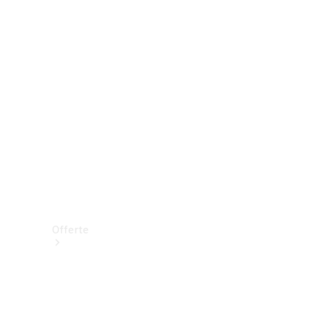
Prenotare una prova su strada
Offerte