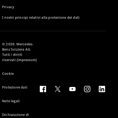
Privacy
Toute le
I nostri principi relativi alla protezione dei dati
Station-
wagon
CLA
Shooting
Elettrico
© 2026. Mercedes-
Brake
Benz Svizzera AG.
CLA
Tutti i diritti
Shooting
riservati (impressum)
Brake
Classe C
Station-
Cookie
wagon
Classe C
Protezione dati
All-Terrain
Classe E
Station-
Note legali
wagon
Classe E All-
Dichiarazione di
Terrain