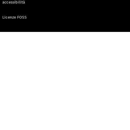
accessibilità
Configuratore
Licenze FOSS
Mercedes-
Benz-Store
Prenotare
una prova
su strada
Auto compatte
Classe A
Berlina
compatta