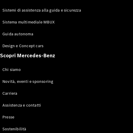
GLE Coupé
GLS
Sistemi di assistenza alla guida e sicurezza
Mercedes-
Maybach
Sistema multimediale MBUX
Nuovo
GLS
Classe
Guida autonoma
Elettrico
G
Design e Concept cars
Classe G
Scopri Mercedes-Benz
Configuratore
Mercedes-
Chi siamo
Benz-Store
Prenotare
Novità, eventi e sponsoring
una prova
Carriera
su strada
Station-wagon
Assistenza e contatti
Presse
Sostenibilità