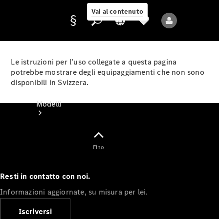
Vai al contenuto
Le istruzioni per l’uso collegate a questa pagina
potrebbe mostrare degli equipaggiamenti che non sono
disponibili in Svizzera.
Fornitore/protezione
dati
Modelli
Fino
Resti in contatto con noi.
Tutti i modelli
Informazioni aggiornate, su misura per lei.
Nuovi modelli
Iscriversi