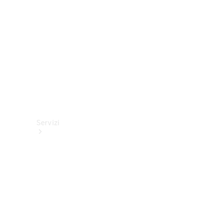
tecnici
Collection
Servizi
Tutti i
servizi