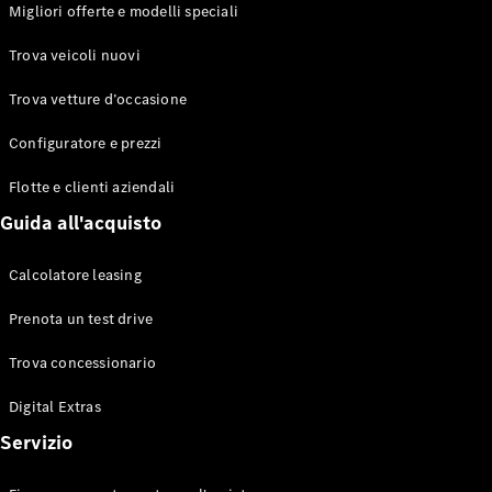
EQS
Migliori offerte e modelli speciali
Elettrico
Berlina
Classe E
Trova veicoli nuovi
Berlina
Classe S
Trova vetture d’occasione
Classe S
Lunga
Configuratore e prezzi
Mercedes-
Maybach
Flotte e clienti aziendali
Classe S
Guida all'acquisto
Configuratore
Calcolatore leasing
Mercedes-
Benz-Store
Prenota un test drive
Prenotare
una prova
Trova concessionario
su strada
Digital Extras
SUV & Fuoristrada
Servizio