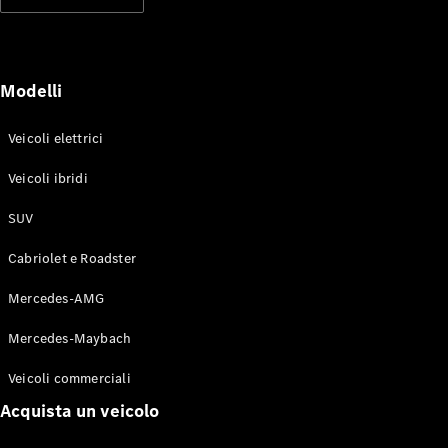
Modelli elettrici
Modelli ibridi plug-in
Berline
Modelli
Veicoli elettrici
Veicoli ibridi
SUV
Toute le
Berline
Cabriolet e Roadster
CLA
Elettrico
CLA
Mercedes-AMG
Classe C
Berlina
Mercedes-Maybach
Classe
C
Elettrico
Veicoli commerciali
Berlina
EQE
Acquista un veicolo
Elettrico
Berlina