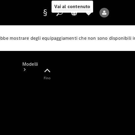
Vai al contenuto
rebbe mostrare degli equipaggiamenti che non sono disponibili i
Fornitore/protezione
dati
Modelli
Fino
Tutti i modelli
Nuovi modelli