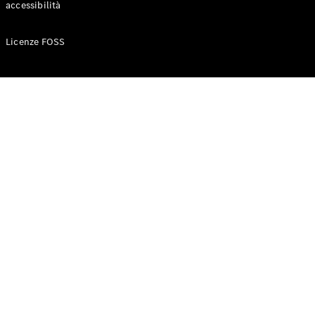
accessibilità
Configuratore
Licenze FOSS
Mercedes-
Benz-Store
Prenotare
una prova
su strada
Auto compatte
Classe A
Berlina
compatta