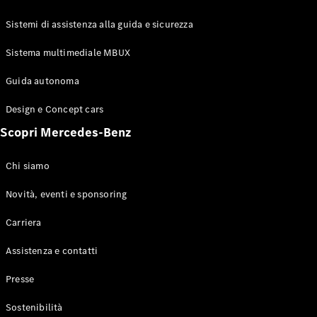
GLE Coupé
GLS
Sistemi di assistenza alla guida e sicurezza
Mercedes-
Maybach
Sistema multimediale MBUX
Nuovo
GLS
Classe
Guida autonoma
Elettrico
G
Design e Concept cars
Classe G
Scopri Mercedes-Benz
Configuratore
Mercedes-
Chi siamo
Benz-Store
Prenotare
Novità, eventi e sponsoring
una prova
Carriera
su strada
Station-wagon
Assistenza e contatti
Presse
Sostenibilità