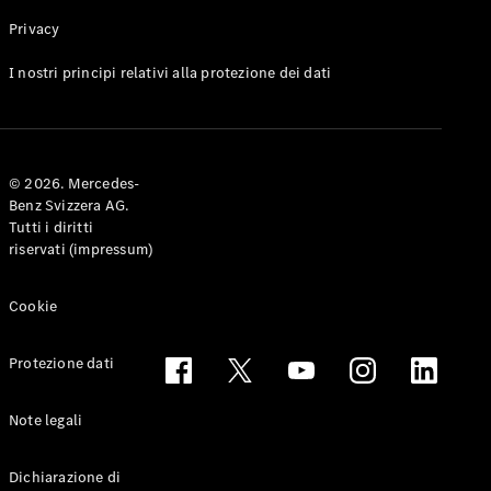
Privacy
Toute le
I nostri principi relativi alla protezione dei dati
Station-
wagon
CLA
Shooting
Elettrico
© 2026. Mercedes-
Brake
Benz Svizzera AG.
CLA
Tutti i diritti
Shooting
riservati (impressum)
Brake
Classe C
Station-
Cookie
wagon
Classe C
Protezione dati
All-Terrain
Classe E
Station-
Note legali
wagon
Classe E All-
Dichiarazione di
Terrain