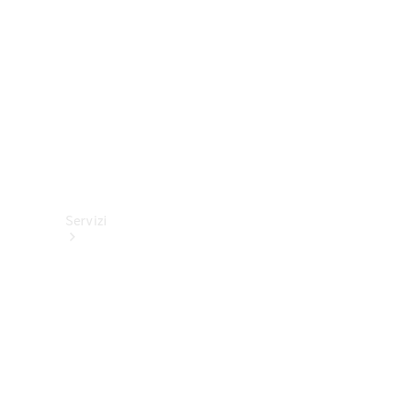
tecnici
Collection
Servizi
Tutti i
servizi