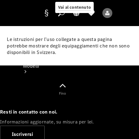
Vai al contenuto
Le istruzioni per l’uso collegate a questa pagina
potrebbe mostrare degli equipaggiamenti che non sono
disponibili in Svizzera.
Fornitore/protezione
dati
Modelli
Fino
Resti in contatto con noi.
Tutti i modelli
Informazioni aggiornate, su misura per lei.
Nuovi modelli
Iscriversi