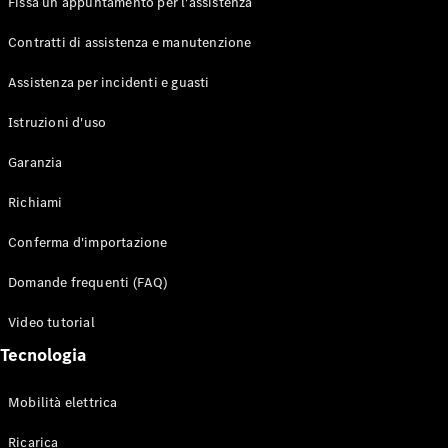
Fissa un appuntamento per l'assistenza
Contratti di assistenza e manutenzione
Assistenza per incidenti e guasti
Toute i SUV
EQE
Istruzioni d'uso
Elettrico
SUV
Garanzia
EQS
Elettrico
SUV
Richiami
Mercedes-
Maybach
Elettrico
Conferma d'importazione
EQS SUV
GLA
Domande frequenti (FAQ)
GLA
Nuovo
GLA
Nuovo
Elettrico
Video tutorial
GLB
Elettrico
GLB
Tecnologia
GLC
Elettrico
GLC
Mobilità elettrica
GLC Coupé
GLE
Ricarica