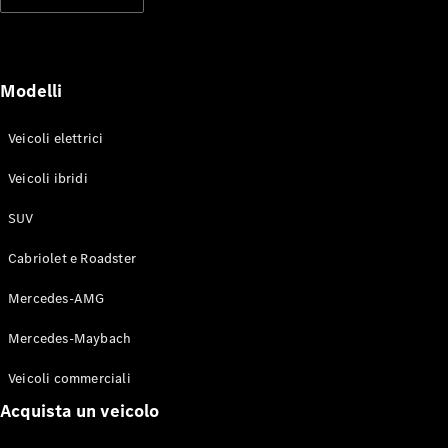
Modelli elettrici
Modelli ibridi plug-in
Berline
Modelli
Veicoli elettrici
Veicoli ibridi
SUV
Toute le
Berline
Cabriolet e Roadster
CLA
Elettrico
CLA
Mercedes-AMG
Classe C
Berlina
Mercedes-Maybach
Classe
C
Elettrico
Veicoli commerciali
Berlina
EQE
Acquista un veicolo
Elettrico
Berlina