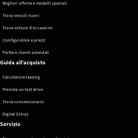
EQS
Migliori offerte e modelli speciali
Elettrico
Berlina
Classe E
Trova veicoli nuovi
Berlina
Classe S
Trova vetture d’occasione
Classe S
Lunga
Configuratore e prezzi
Mercedes-
Maybach
Flotte e clienti aziendali
Classe S
Guida all'acquisto
Configuratore
Calcolatore leasing
Mercedes-
Benz-Store
Prenota un test drive
Prenotare
una prova
Trova concessionario
su strada
Digital Extras
SUV & Fuoristrada
Servizio