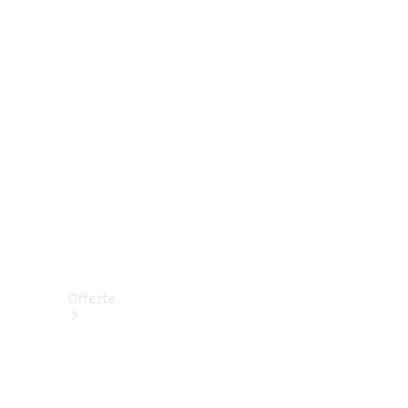
Prenotare una prova su strada
Offerte