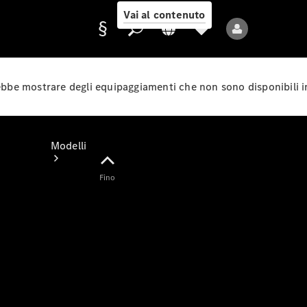
Vai al contenuto
rebbe mostrare degli equipaggiamenti che non sono disponibili i
Fornitore/protezione
dati
Modelli
Fino
Tutti i modelli
Nuovi modelli