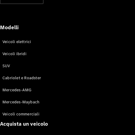
Modelli elettrici
Modelli ibridi plug-in
Berline
Modelli
Veicoli elettrici
Veicoli ibridi
SUV
Toute le
Berline
Cabriolet e Roadster
CLA
Elettrico
CLA
Mercedes-AMG
Classe C
Berlina
Mercedes-Maybach
Classe
C
Elettrico
Veicoli commerciali
Berlina
EQE
Acquista un veicolo
Elettrico
Berlina