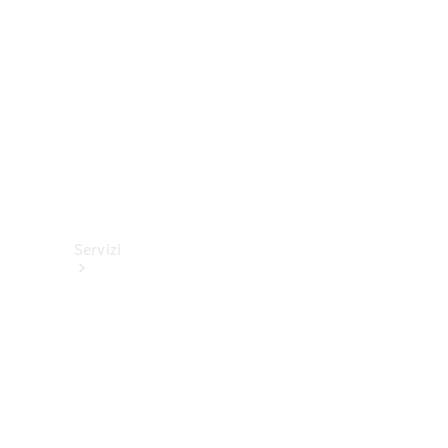
tecnici
Collection
Servizi
Tutti i
servizi