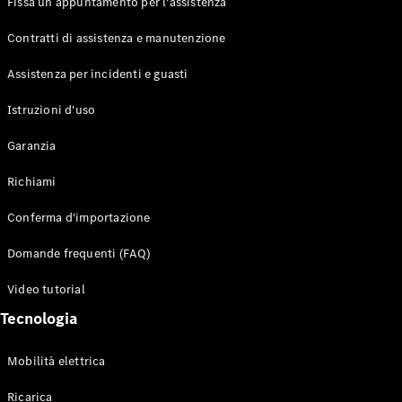
Fissa un appuntamento per l'assistenza
Contratti di assistenza e manutenzione
Assistenza per incidenti e guasti
Toute i SUV
EQE
Istruzioni d'uso
Elettrico
SUV
Garanzia
EQS
Elettrico
SUV
Richiami
Mercedes-
Maybach
Elettrico
Conferma d'importazione
EQS SUV
GLA
Domande frequenti (FAQ)
GLA
Nuovo
GLA
Nuovo
Elettrico
Video tutorial
GLB
Elettrico
GLB
Tecnologia
GLC
Elettrico
GLC
Mobilità elettrica
GLC Coupé
GLE
Ricarica