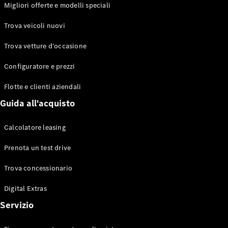
EQS
Migliori offerte e modelli speciali
Elettrico
Berlina
Classe E
Trova veicoli nuovi
Berlina
Classe S
Trova vetture d’occasione
Classe S
Lunga
Configuratore e prezzi
Mercedes-
Maybach
Flotte e clienti aziendali
Classe S
Guida all'acquisto
Configuratore
Calcolatore leasing
Mercedes-
Benz-Store
Prenota un test drive
Prenotare
una prova
Trova concessionario
su strada
Digital Extras
SUV & Fuoristrada
Servizio