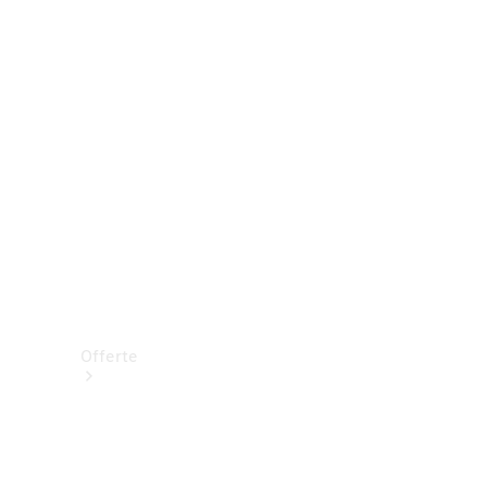
Prenotare una prova su strada
Offerte