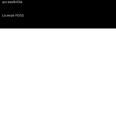
accessibilità
Configuratore
Licenze FOSS
Mercedes-
Benz-Store
Prenotare
una prova
su strada
Auto compatte
Classe A
Berlina
compatta