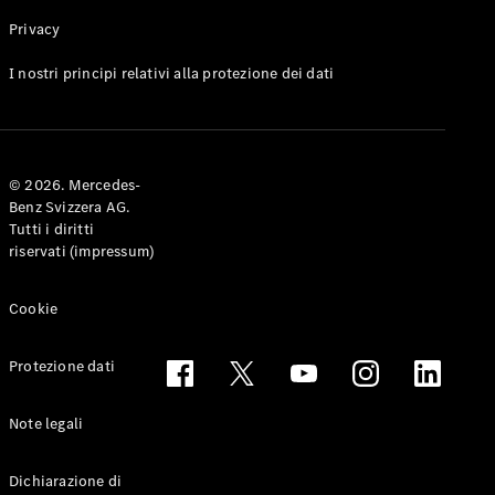
Privacy
Toute le
I nostri principi relativi alla protezione dei dati
Station-
wagon
CLA
Shooting
Elettrico
© 2026. Mercedes-
Brake
Benz Svizzera AG.
CLA
Tutti i diritti
Shooting
riservati (impressum)
Brake
Classe C
Station-
Cookie
wagon
Classe C
Protezione dati
All-Terrain
Classe E
Station-
Note legali
wagon
Classe E All-
Dichiarazione di
Terrain