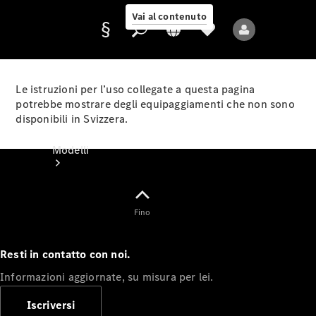
Vai al contenuto
Le istruzioni per l’uso collegate a questa pagina
potrebbe mostrare degli equipaggiamenti che non sono
disponibili in Svizzera.
Fornitore/protezione
dati
Modelli
Fino
Resti in contatto con noi.
Tutti i modelli
Informazioni aggiornate, su misura per lei.
Nuovi modelli
Iscriversi