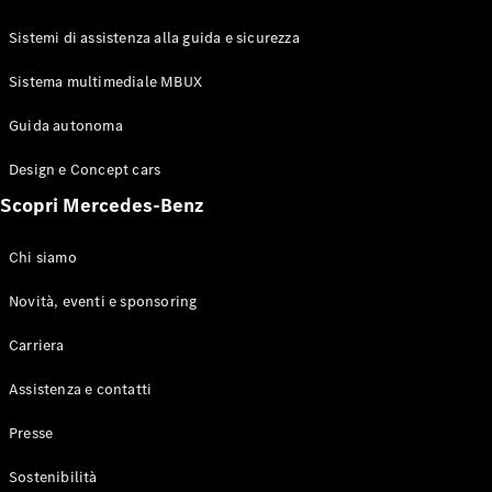
GLE Coupé
GLS
Sistemi di assistenza alla guida e sicurezza
Mercedes-
Maybach
Sistema multimediale MBUX
Nuovo
GLS
Classe
Guida autonoma
Elettrico
G
Design e Concept cars
Classe G
Scopri Mercedes-Benz
Configuratore
Mercedes-
Chi siamo
Benz-Store
Prenotare
Novità, eventi e sponsoring
una prova
Carriera
su strada
Station-wagon
Assistenza e contatti
Presse
Sostenibilità