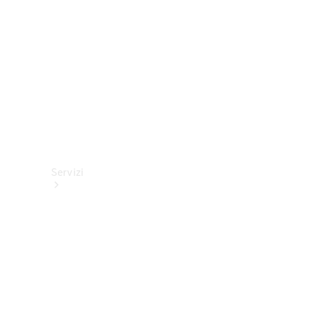
tecnici
Collection
Servizi
Tutti i
servizi