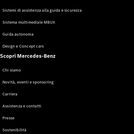
GLE Coupé
GLS
Sistemi di assistenza alla guida e sicurezza
Mercedes-
Maybach
Sistema multimediale MBUX
Nuovo
GLS
Classe
Guida autonoma
Elettrico
G
Design e Concept cars
Classe G
Scopri Mercedes-Benz
Configuratore
Mercedes-
Chi siamo
Benz-Store
Prenotare
Novità, eventi e sponsoring
una prova
Carriera
su strada
Station-wagon
Assistenza e contatti
Presse
Sostenibilità