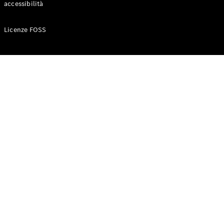
accessibilità
Configuratore
Licenze FOSS
Mercedes-
Benz-Store
Prenotare
una prova
su strada
Auto compatte
Classe A
Berlina
compatta