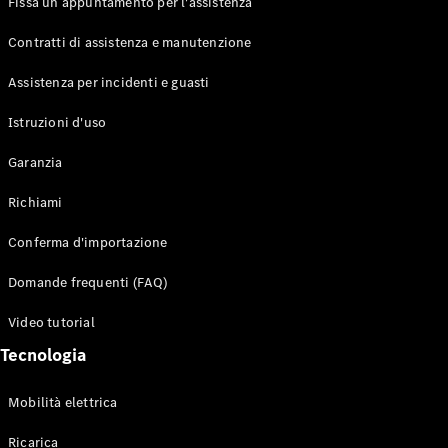
Fissa un appuntamento per l'assistenza
Contratti di assistenza e manutenzione
Assistenza per incidenti e guasti
Toute i SUV
EQE
Istruzioni d'uso
Elettrico
SUV
Garanzia
EQS
Elettrico
SUV
Richiami
Mercedes-
Maybach
Elettrico
Conferma d'importazione
EQS SUV
GLA
Domande frequenti (FAQ)
GLA
Nuovo
GLA
Nuovo
Elettrico
Video tutorial
GLB
Elettrico
GLB
Tecnologia
GLC
Elettrico
GLC
Mobilità elettrica
GLC Coupé
GLE
Ricarica