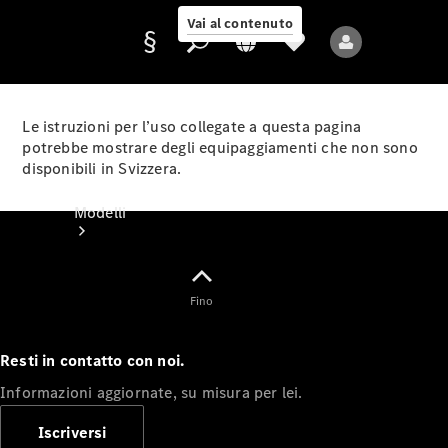
Vai al contenuto
Le istruzioni per l’uso collegate a questa pagina
potrebbe mostrare degli equipaggiamenti che non sono
disponibili in Svizzera.
Fornitore/protezione
dati
Modelli
Fino
Resti in contatto con noi.
Tutti i modelli
Informazioni aggiornate, su misura per lei.
Nuovi modelli
Iscriversi