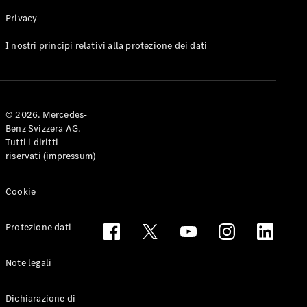
Privacy
Toute le
I nostri principi relativi alla protezione dei dati
Station-
wagon
CLA
Shooting
Elettrico
© 2026. Mercedes-
Brake
Benz Svizzera AG.
CLA
Tutti i diritti
Shooting
riservati (impressum)
Brake
Classe C
Station-
Cookie
wagon
Classe C
Protezione dati
All-Terrain
Classe E
Station-
Note legali
wagon
Classe E All-
Dichiarazione di
Terrain