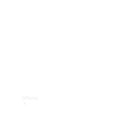
Prenotare una prova su strada
Offerte