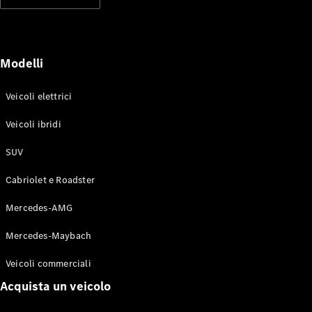
Modelli elettrici
Modelli ibridi plug-in
Berline
Modelli
Veicoli elettrici
Veicoli ibridi
SUV
Toute le
Berline
Cabriolet e Roadster
CLA
Elettrico
CLA
Mercedes-AMG
Classe C
Berlina
Mercedes-Maybach
Classe
C
Elettrico
Veicoli commerciali
Berlina
EQE
Acquista un veicolo
Elettrico
Berlina