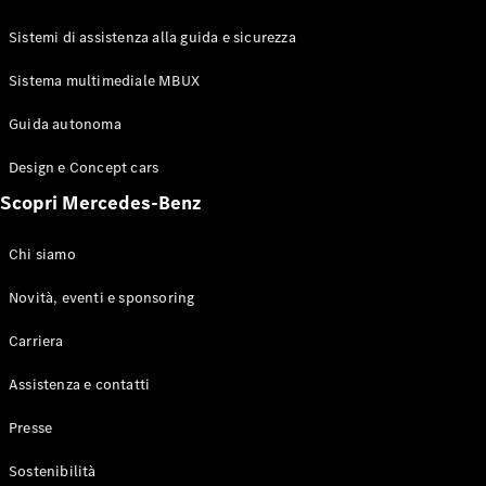
GLE Coupé
GLS
Sistemi di assistenza alla guida e sicurezza
Mercedes-
Maybach
Sistema multimediale MBUX
Nuovo
GLS
Classe
Guida autonoma
Elettrico
G
Design e Concept cars
Classe G
Scopri Mercedes-Benz
Configuratore
Mercedes-
Chi siamo
Benz-Store
Prenotare
Novità, eventi e sponsoring
una prova
Carriera
su strada
Station-wagon
Assistenza e contatti
Presse
Sostenibilità