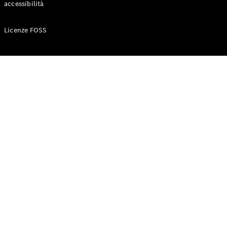
accessibilità
Configuratore
Licenze FOSS
Mercedes-
Benz-Store
Prenotare
una prova
su strada
Auto compatte
Classe A
Berlina
compatta