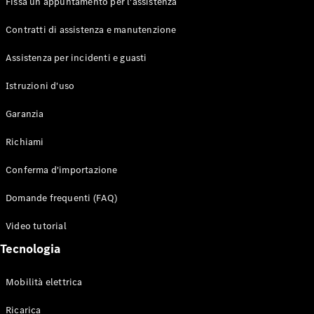
Fissa un appuntamento per l'assistenza
Contratti di assistenza e manutenzione
Assistenza per incidenti e guasti
Toute i SUV
EQE
Istruzioni d'uso
Elettrico
SUV
Garanzia
EQS
Elettrico
SUV
Richiami
Mercedes-
Maybach
Elettrico
Conferma d'importazione
EQS SUV
GLA
Domande frequenti (FAQ)
GLA
Nuovo
GLA
Nuovo
Elettrico
Video tutorial
GLB
Elettrico
GLB
Tecnologia
GLC
Elettrico
GLC
Mobilità elettrica
GLC Coupé
GLE
Ricarica