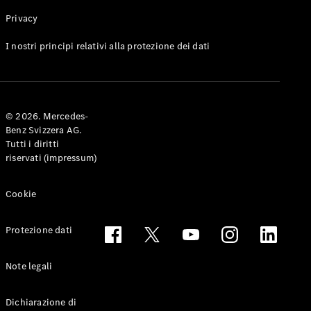
Privacy
Toute le
I nostri principi relativi alla protezione dei dati
Station-
wagon
CLA
Shooting
Elettrico
© 2026. Mercedes-
Brake
Benz Svizzera AG.
CLA
Tutti i diritti
Shooting
riservati (impressum)
Brake
Classe C
Station-
Cookie
wagon
Classe C
Protezione dati
All-Terrain
Classe E
Station-
Note legali
wagon
Classe E All-
Dichiarazione di
Terrain