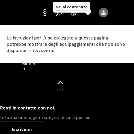
Vai al contenuto
Le istruzioni per l’uso collegate a questa pagina
potrebbe mostrare degli equipaggiamenti che non sono
disponibili in Svizzera.
Fornitore/protezione
dati
Modelli
Fino
Resti in contatto con noi.
Tutti i modelli
Informazioni aggiornate, su misura per lei.
Nuovi modelli
Iscriversi