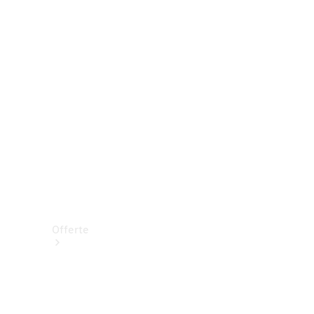
Prenotare una prova su strada
Offerte