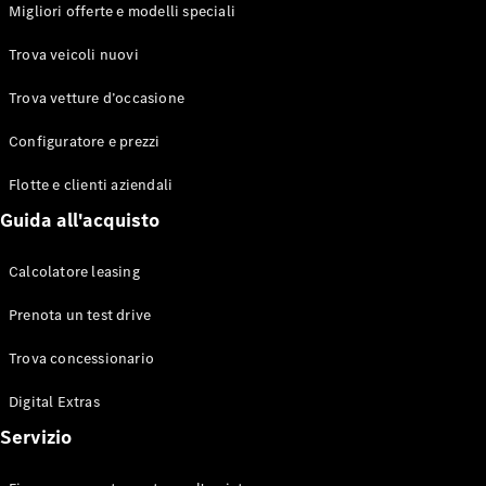
EQS
Migliori offerte e modelli speciali
Elettrico
Berlina
Classe E
Trova veicoli nuovi
Berlina
Classe S
Trova vetture d’occasione
Classe S
Lunga
Configuratore e prezzi
Mercedes-
Maybach
Flotte e clienti aziendali
Classe S
Guida all'acquisto
Configuratore
Calcolatore leasing
Mercedes-
Benz-Store
Prenota un test drive
Prenotare
una prova
Trova concessionario
su strada
Digital Extras
SUV & Fuoristrada
Servizio