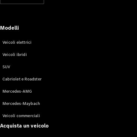
Modelli elettrici
Modelli ibridi plug-in
Berline
Modelli
Veicoli elettrici
Veicoli ibridi
SUV
Toute le
Berline
Cabriolet e Roadster
CLA
Elettrico
CLA
Mercedes-AMG
Classe C
Berlina
Mercedes-Maybach
Classe
C
Elettrico
Veicoli commerciali
Berlina
EQE
Acquista un veicolo
Elettrico
Berlina