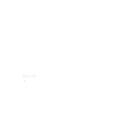
tecnici
Collection
Servizi
Tutti i
servizi