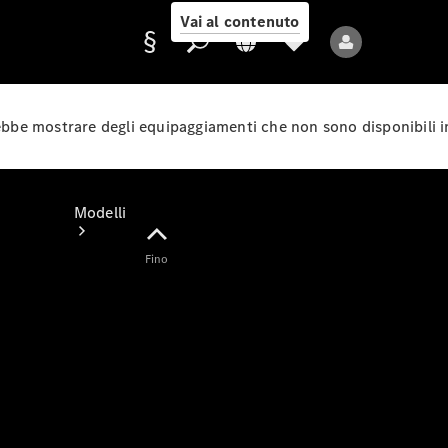
Vai al contenuto
rebbe mostrare degli equipaggiamenti che non sono disponibili i
Fornitore/protezione
dati
Modelli
Fino
Tutti i modelli
Nuovi modelli