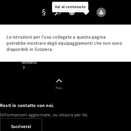
Vai al contenuto
Le istruzioni per l’uso collegate a questa pagina
potrebbe mostrare degli equipaggiamenti che non sono
disponibili in Svizzera.
Fornitore/protezione
dati
Modelli
Fino
Resti in contatto con noi.
Tutti i modelli
Informazioni aggiornate, su misura per lei.
Nuovi modelli
Iscriversi