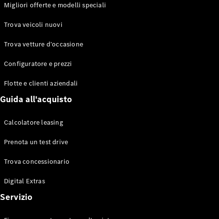
EQS
Migliori offerte e modelli speciali
Elettrico
Berlina
Classe E
Trova veicoli nuovi
Berlina
Classe S
Trova vetture d’occasione
Classe S
Lunga
Configuratore e prezzi
Mercedes-
Maybach
Flotte e clienti aziendali
Classe S
Guida all'acquisto
Configuratore
Calcolatore leasing
Mercedes-
Benz-Store
Prenota un test drive
Prenotare
una prova
Trova concessionario
su strada
Digital Extras
SUV & Fuoristrada
Servizio