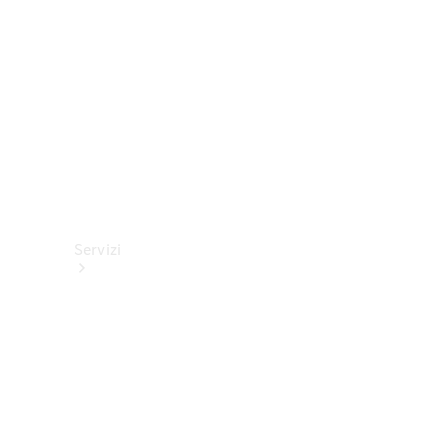
tecnici
Collection
Servizi
Tutti i
servizi