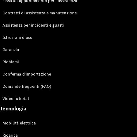
Fissa un appuntamento per l'assistenza
Contratti di assistenza e manutenzione
Assistenza per incidenti e guasti
Toute i SUV
EQE
Istruzioni d'uso
Elettrico
SUV
Garanzia
EQS
Elettrico
SUV
Richiami
Mercedes-
Maybach
Elettrico
Conferma d'importazione
EQS SUV
GLA
Domande frequenti (FAQ)
GLA
Nuovo
GLA
Nuovo
Elettrico
Video tutorial
GLB
Elettrico
GLB
Tecnologia
GLC
Elettrico
GLC
Mobilità elettrica
GLC Coupé
GLE
Ricarica