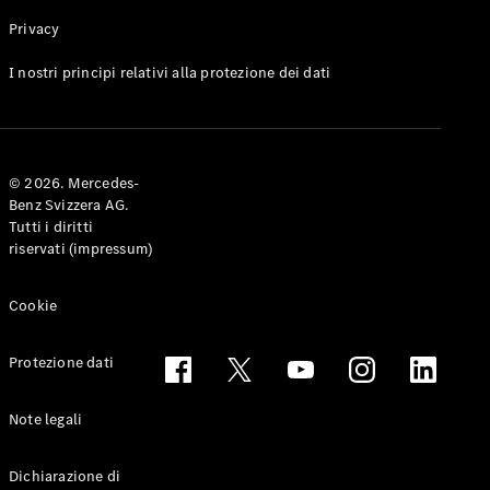
Privacy
Toute le
I nostri principi relativi alla protezione dei dati
Station-
wagon
CLA
Shooting
Elettrico
© 2026. Mercedes-
Brake
Benz Svizzera AG.
CLA
Tutti i diritti
Shooting
riservati (impressum)
Brake
Classe C
Station-
Cookie
wagon
Classe C
Protezione dati
All-Terrain
Classe E
Station-
Note legali
wagon
Classe E All-
Dichiarazione di
Terrain