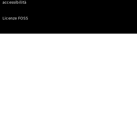
accessibilità
Configuratore
Licenze FOSS
Mercedes-
Benz-Store
Prenotare
una prova
su strada
Auto compatte
Classe A
Berlina
compatta