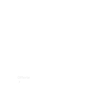
Prenotare una prova su strada
Offerte