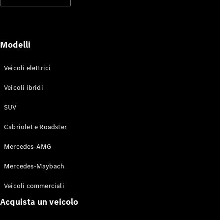
Modelli elettrici
Modelli ibridi plug-in
Berline
Modelli
Veicoli elettrici
Veicoli ibridi
SUV
Toute le
Berline
Cabriolet e Roadster
CLA
Elettrico
CLA
Mercedes-AMG
Classe C
Berlina
Mercedes-Maybach
Classe
C
Elettrico
Veicoli commerciali
Berlina
EQE
Acquista un veicolo
Elettrico
Berlina