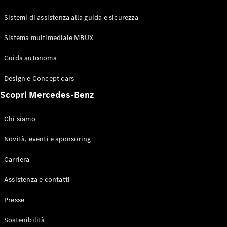
GLE Coupé
GLS
Sistemi di assistenza alla guida e sicurezza
Mercedes-
Maybach
Sistema multimediale MBUX
Nuovo
GLS
Classe
Guida autonoma
Elettrico
G
Design e Concept cars
Classe G
Scopri Mercedes-Benz
Configuratore
Mercedes-
Chi siamo
Benz-Store
Prenotare
Novità, eventi e sponsoring
una prova
Carriera
su strada
Station-wagon
Assistenza e contatti
Presse
Sostenibilità