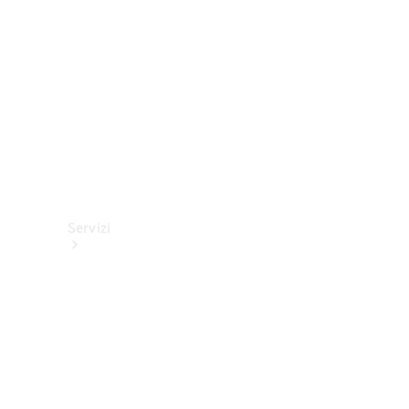
tecnici
Collection
Servizi
Tutti i
servizi