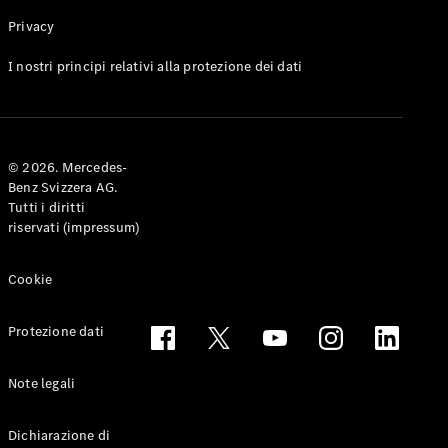
Privacy
Toute le
I nostri principi relativi alla protezione dei dati
Station-
wagon
CLA
Shooting
Elettrico
© 2026. Mercedes-
Brake
Benz Svizzera AG.
CLA
Tutti i diritti
Shooting
riservati (impressum)
Brake
Classe C
Station-
Cookie
wagon
Classe C
Protezione dati
All-Terrain
Classe E
Station-
Note legali
wagon
Classe E All-
Dichiarazione di
Terrain