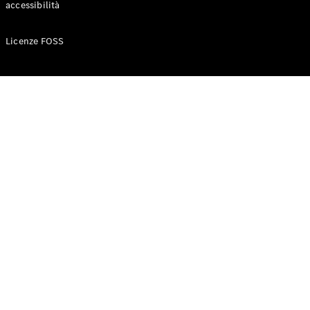
accessibilità
Configuratore
Licenze FOSS
Mercedes-
Benz-Store
Prenotare
una prova
su strada
Auto compatte
Classe A
Berlina
compatta