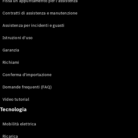
Fissa un appuntamento per l'assistenza
Contratti di assistenza e manutenzione
Assistenza per incidenti e guasti
Toute i SUV
EQE
Istruzioni d'uso
Elettrico
SUV
Garanzia
EQS
Elettrico
SUV
Richiami
Mercedes-
Maybach
Elettrico
Conferma d'importazione
EQS SUV
GLA
Domande frequenti (FAQ)
GLA
Nuovo
GLA
Nuovo
Elettrico
Video tutorial
GLB
Elettrico
GLB
Tecnologia
GLC
Elettrico
GLC
Mobilità elettrica
GLC Coupé
GLE
Ricarica