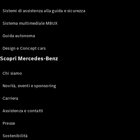
GLE Coupé
GLS
Sistemi di assistenza alla guida e sicurezza
Mercedes-
Maybach
Sistema multimediale MBUX
Nuovo
GLS
Classe
Guida autonoma
Elettrico
G
Design e Concept cars
Classe G
Scopri Mercedes-Benz
Configuratore
Mercedes-
Chi siamo
Benz-Store
Prenotare
Novità, eventi e sponsoring
una prova
Carriera
su strada
Station-wagon
Assistenza e contatti
Presse
Sostenibilità