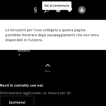
Vai al contenuto
Le istruzioni per l’uso collegate a questa pagina
potrebbe mostrare degli equipaggiamenti che non sono
disponibili in Svizzera.
Fornitore/protezione
dati
Modelli
Fino
Resti in contatto con noi.
Tutti i modelli
Informazioni aggiornate, su misura per lei.
Nuovi modelli
Iscriversi