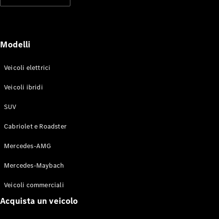
Modelli elettrici
Modelli ibridi plug-in
Berline
Modelli
Veicoli elettrici
Veicoli ibridi
SUV
Toute le
Berline
Cabriolet e Roadster
CLA
Elettrico
CLA
Mercedes-AMG
Classe C
Berlina
Mercedes-Maybach
Classe
C
Elettrico
Veicoli commerciali
Berlina
EQE
Acquista un veicolo
Elettrico
Berlina