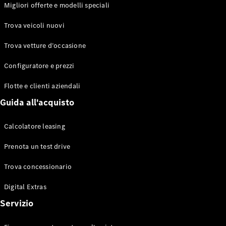
EQS
Migliori offerte e modelli speciali
Elettrico
Berlina
Classe E
Trova veicoli nuovi
Berlina
Classe S
Trova vetture d’occasione
Classe S
Lunga
Configuratore e prezzi
Mercedes-
Maybach
Flotte e clienti aziendali
Classe S
Guida all'acquisto
Configuratore
Calcolatore leasing
Mercedes-
Benz-Store
Prenota un test drive
Prenotare
una prova
Trova concessionario
su strada
Digital Extras
SUV & Fuoristrada
Servizio