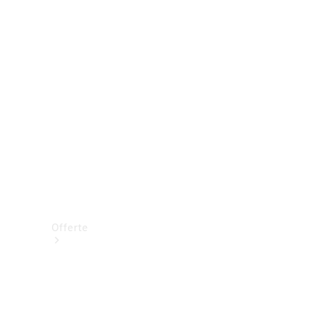
Prenotare una prova su strada
Offerte