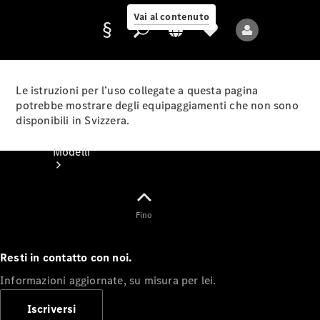
Vai al contenuto
Le istruzioni per l’uso collegate a questa pagina
potrebbe mostrare degli equipaggiamenti che non sono
disponibili in Svizzera.
Fornitore/protezione
dati
Modelli
Fino
Resti in contatto con noi.
Tutti i modelli
Informazioni aggiornate, su misura per lei.
Nuovi modelli
Iscriversi