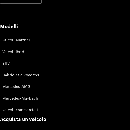
Modelli elettrici
Modelli ibridi plug-in
Berline
Modelli
Veicoli elettrici
Veicoli ibridi
SUV
Toute le
Berline
Cabriolet e Roadster
CLA
Elettrico
CLA
Mercedes-AMG
Classe C
Berlina
Mercedes-Maybach
Classe
C
Elettrico
Veicoli commerciali
Berlina
EQE
Acquista un veicolo
Elettrico
Berlina