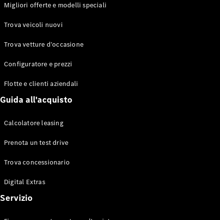
EQS
Migliori offerte e modelli speciali
Elettrico
Berlina
Classe E
Trova veicoli nuovi
Berlina
Classe S
Trova vetture d’occasione
Classe S
Lunga
Configuratore e prezzi
Mercedes-
Maybach
Flotte e clienti aziendali
Classe S
Guida all'acquisto
Configuratore
Calcolatore leasing
Mercedes-
Benz-Store
Prenota un test drive
Prenotare
una prova
Trova concessionario
su strada
Digital Extras
SUV & Fuoristrada
Servizio