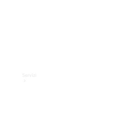
tecnici
Collection
Servizi
Tutti i
servizi