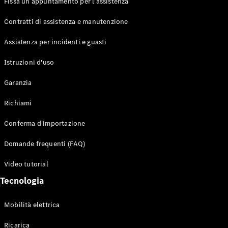
Fissa un appuntamento per l'assistenza
Contratti di assistenza e manutenzione
Assistenza per incidenti e guasti
Toute i SUV
EQE
Istruzioni d'uso
Elettrico
SUV
Garanzia
EQS
Elettrico
SUV
Richiami
Mercedes-
Maybach
Elettrico
Conferma d'importazione
EQS SUV
GLA
Domande frequenti (FAQ)
GLA
Nuovo
GLA
Nuovo
Elettrico
Video tutorial
GLB
Elettrico
GLB
Tecnologia
GLC
Elettrico
GLC
Mobilità elettrica
GLC Coupé
GLE
Ricarica