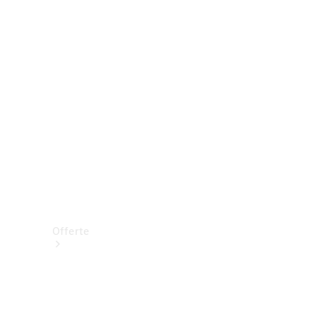
Prenotare una prova su strada
Offerte