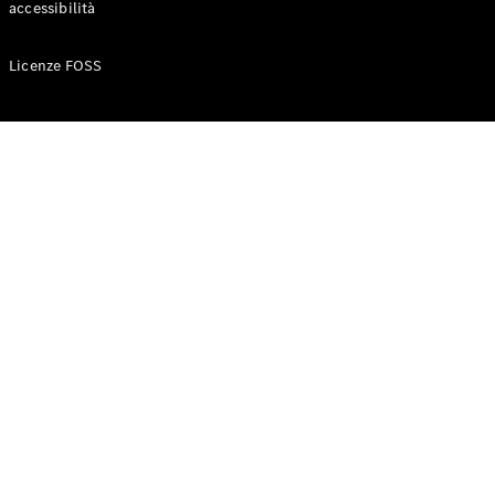
accessibilità
Configuratore
Licenze FOSS
Mercedes-
Benz-Store
Prenotare
una prova
su strada
Auto compatte
Classe A
Berlina
compatta