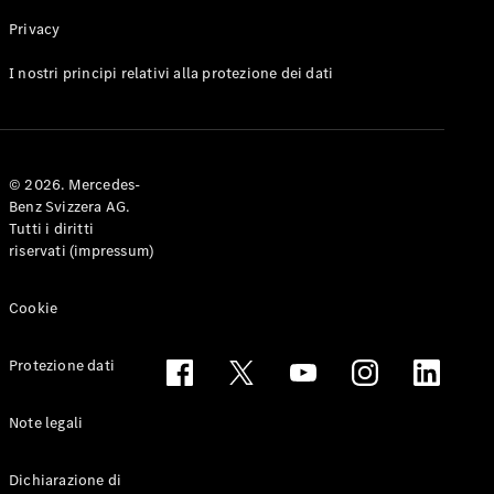
Privacy
Toute le
I nostri principi relativi alla protezione dei dati
Station-
wagon
CLA
Shooting
Elettrico
© 2026. Mercedes-
Brake
Benz Svizzera AG.
CLA
Tutti i diritti
Shooting
riservati (impressum)
Brake
Classe C
Station-
Cookie
wagon
Classe C
Protezione dati
All-Terrain
Classe E
Station-
Note legali
wagon
Classe E All-
Dichiarazione di
Terrain