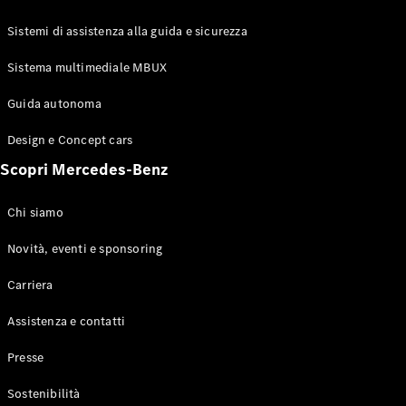
GLE Coupé
GLS
Sistemi di assistenza alla guida e sicurezza
Mercedes-
Maybach
Sistema multimediale MBUX
Nuovo
GLS
Classe
Guida autonoma
Elettrico
G
Design e Concept cars
Classe G
Scopri Mercedes-Benz
Configuratore
Mercedes-
Chi siamo
Benz-Store
Prenotare
Novità, eventi e sponsoring
una prova
Carriera
su strada
Station-wagon
Assistenza e contatti
Presse
Sostenibilità