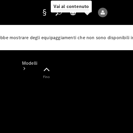
Vai al contenuto
rebbe mostrare degli equipaggiamenti che non sono disponibili i
Fornitore/protezione
dati
Modelli
Fino
Tutti i modelli
Nuovi modelli