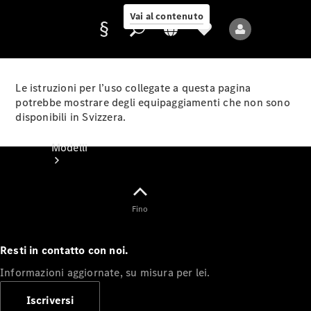
Vai al contenuto
Le istruzioni per l’uso collegate a questa pagina
potrebbe mostrare degli equipaggiamenti che non sono
disponibili in Svizzera.
Fornitore/protezione
dati
Modelli
Fino
Resti in contatto con noi.
Tutti i modelli
Informazioni aggiornate, su misura per lei.
Nuovi modelli
Iscriversi