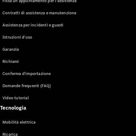
Fissa un appuntamento per l'assistenza
Contratti di assistenza e manutenzione
Assistenza per incidenti e guasti
Toute i SUV
EQE
Istruzioni d'uso
Elettrico
SUV
Garanzia
EQS
Elettrico
SUV
Richiami
Mercedes-
Maybach
Elettrico
Conferma d'importazione
EQS SUV
GLA
Domande frequenti (FAQ)
GLA
Nuovo
GLA
Nuovo
Elettrico
Video tutorial
GLB
Elettrico
GLB
Tecnologia
GLC
Elettrico
GLC
Mobilità elettrica
GLC Coupé
GLE
Ricarica