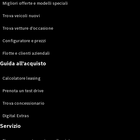
EQS
Migliori offerte e modelli speciali
Elettrico
Berlina
Classe E
Trova veicoli nuovi
Berlina
Classe S
Trova vetture d’occasione
Classe S
Lunga
Configuratore e prezzi
Mercedes-
Maybach
Flotte e clienti aziendali
Classe S
Guida all'acquisto
Configuratore
Calcolatore leasing
Mercedes-
Benz-Store
Prenota un test drive
Prenotare
una prova
Trova concessionario
su strada
Digital Extras
SUV & Fuoristrada
Servizio