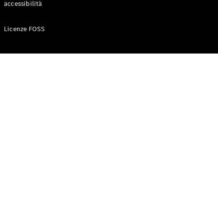
accessibilità
Configuratore
Licenze FOSS
Mercedes-
Benz-Store
Prenotare
una prova
su strada
Auto compatte
Classe A
Berlina
compatta