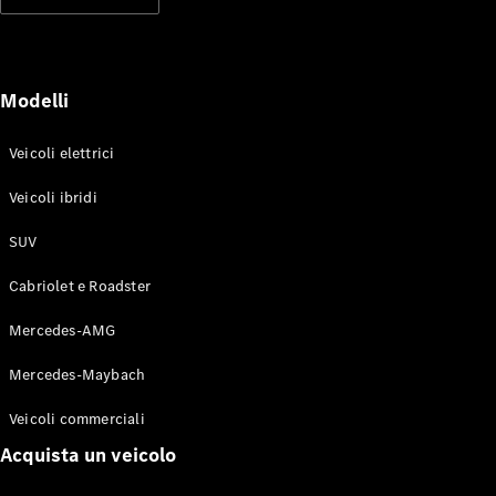
Modelli elettrici
Modelli ibridi plug-in
Berline
Modelli
Veicoli elettrici
Veicoli ibridi
SUV
Toute le
Berline
Cabriolet e Roadster
CLA
Elettrico
CLA
Mercedes-AMG
Classe C
Berlina
Mercedes-Maybach
Classe
C
Elettrico
Veicoli commerciali
Berlina
EQE
Acquista un veicolo
Elettrico
Berlina