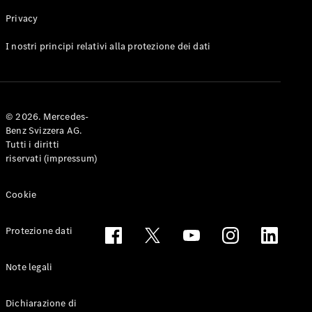
Privacy
Toute le
I nostri principi relativi alla protezione dei dati
Station-
wagon
CLA
Shooting
Elettrico
© 2026. Mercedes-
Brake
Benz Svizzera AG.
CLA
Tutti i diritti
Shooting
riservati (impressum)
Brake
Classe C
Station-
Cookie
wagon
Classe C
Protezione dati
All-Terrain
Classe E
Station-
Note legali
wagon
Classe E All-
Dichiarazione di
Terrain