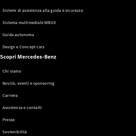
GLE Coupé
GLS
Sistemi di assistenza alla guida e sicurezza
Mercedes-
Maybach
Sistema multimediale MBUX
Nuovo
GLS
Classe
Guida autonoma
Elettrico
G
Design e Concept cars
Classe G
Scopri Mercedes-Benz
Configuratore
Mercedes-
Chi siamo
Benz-Store
Prenotare
Novità, eventi e sponsoring
una prova
Carriera
su strada
Station-wagon
Assistenza e contatti
Presse
Sostenibilità