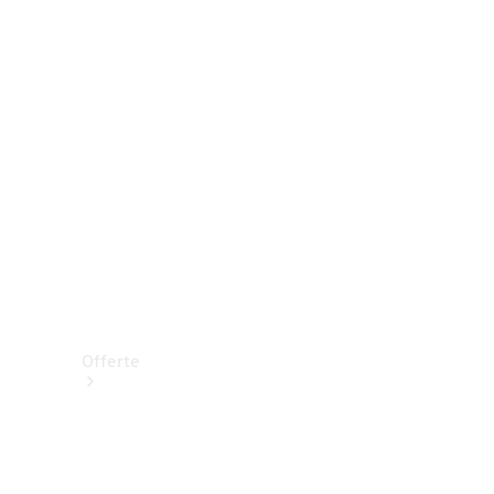
Prenotare una prova su strada
Offerte