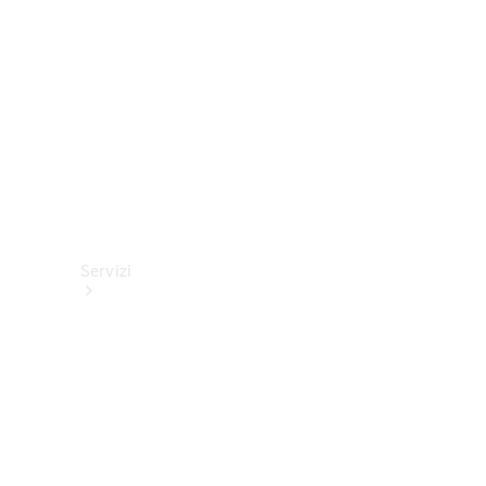
tecnici
Collection
Servizi
Tutti i
servizi