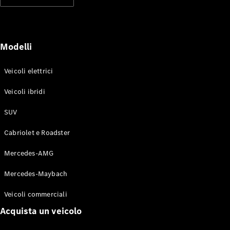
Modelli elettrici
Modelli ibridi plug-in
Berline
Modelli
Veicoli elettrici
Veicoli ibridi
SUV
Toute le
Berline
Cabriolet e Roadster
CLA
Elettrico
CLA
Mercedes-AMG
Classe C
Berlina
Mercedes-Maybach
Classe
C
Elettrico
Veicoli commerciali
Berlina
EQE
Acquista un veicolo
Elettrico
Berlina