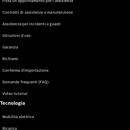
Fissa un appuntamento per l'assistenza
Contratti di assistenza e manutenzione
Assistenza per incidenti e guasti
Toute i SUV
EQE
Istruzioni d'uso
Elettrico
SUV
Garanzia
EQS
Elettrico
SUV
Richiami
Mercedes-
Maybach
Elettrico
Conferma d'importazione
EQS SUV
GLA
Domande frequenti (FAQ)
GLA
Nuovo
GLA
Nuovo
Elettrico
Video tutorial
GLB
Elettrico
GLB
Tecnologia
GLC
Elettrico
GLC
Mobilità elettrica
GLC Coupé
GLE
Ricarica