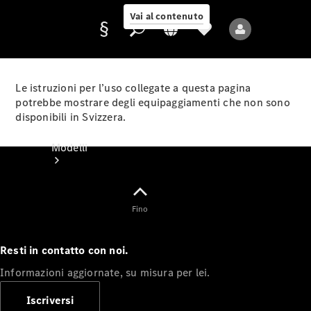
Vai al contenuto
Le istruzioni per l’uso collegate a questa pagina
potrebbe mostrare degli equipaggiamenti che non sono
disponibili in Svizzera.
Fornitore/protezione
dati
Modelli
Fino
Resti in contatto con noi.
Tutti i modelli
Informazioni aggiornate, su misura per lei.
Nuovi modelli
Iscriversi