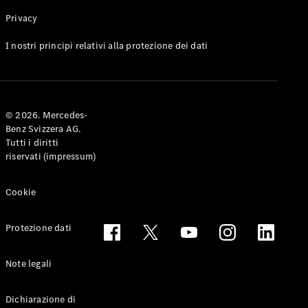
Privacy
Toute le
I nostri principi relativi alla protezione dei dati
Station-
wagon
CLA
Shooting
Elettrico
© 2026. Mercedes-
Brake
Benz Svizzera AG.
CLA
Tutti i diritti
Shooting
riservati (impressum)
Brake
Classe C
Station-
Cookie
wagon
Classe C
Protezione dati
All-Terrain
Classe E
Station-
Note legali
wagon
Classe E All-
Dichiarazione di
Terrain