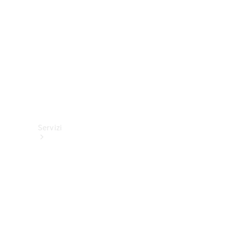
tecnici
Collection
Servizi
Tutti i
servizi