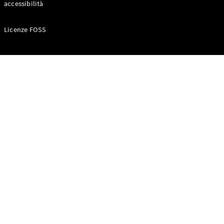
accessibilità
Configuratore
Licenze FOSS
Mercedes-
Benz-Store
Prenotare
una prova
su strada
Auto compatte
Classe A
Berlina
compatta