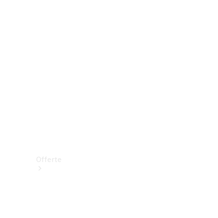
Prenotare una prova su strada
Offerte