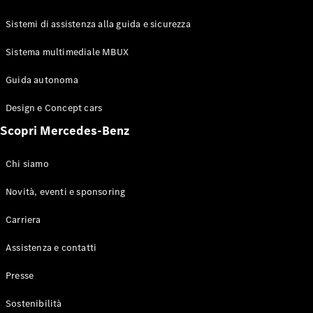
GLE Coupé
GLS
Sistemi di assistenza alla guida e sicurezza
Mercedes-
Maybach
Sistema multimediale MBUX
Nuovo
GLS
Classe
Guida autonoma
Elettrico
G
Design e Concept cars
Classe G
Scopri Mercedes-Benz
Configuratore
Mercedes-
Chi siamo
Benz-Store
Prenotare
Novità, eventi e sponsoring
una prova
Carriera
su strada
Station-wagon
Assistenza e contatti
Presse
Sostenibilità