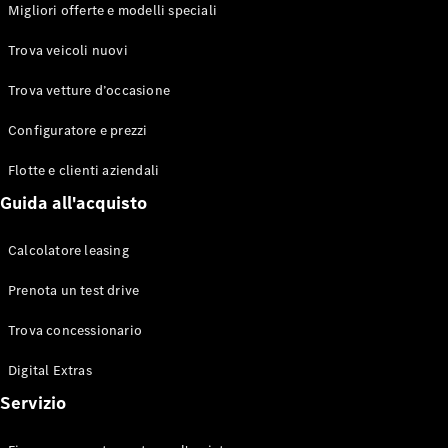
EQS
Migliori offerte e modelli speciali
Elettrico
Berlina
Classe E
Trova veicoli nuovi
Berlina
Classe S
Trova vetture d’occasione
Classe S
Lunga
Configuratore e prezzi
Mercedes-
Maybach
Flotte e clienti aziendali
Classe S
Guida all'acquisto
Configuratore
Calcolatore leasing
Mercedes-
Benz-Store
Prenota un test drive
Prenotare
una prova
Trova concessionario
su strada
Digital Extras
SUV & Fuoristrada
Servizio