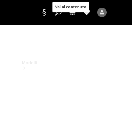
Vai al contenuto
Fornitore/protezione
dati
Modelli
Tutti i modelli
Nuovi modelli