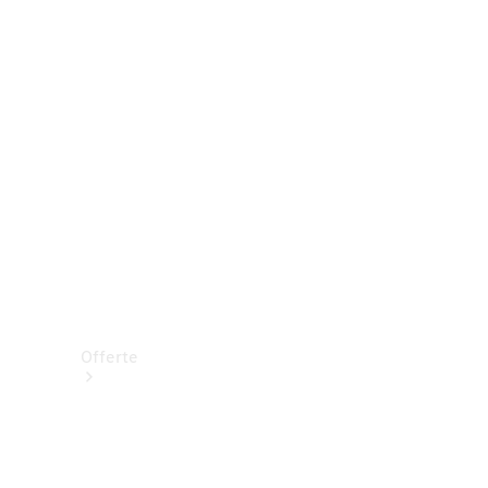
Prenotare una prova su strada
Offerte