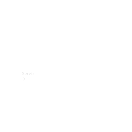
tecnici
Collection
Servizi
Tutti i
servizi