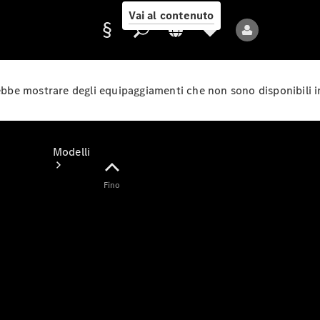
Vai al contenuto
rebbe mostrare degli equipaggiamenti che non sono disponibili i
Fornitore/protezione
dati
Modelli
Fino
Tutti i modelli
Nuovi modelli