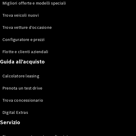
EQS
Migliori offerte e modelli speciali
Elettrico
Berlina
Classe E
Trova veicoli nuovi
Berlina
Classe S
Trova vetture d’occasione
Classe S
Lunga
Configuratore e prezzi
Mercedes-
Maybach
Flotte e clienti aziendali
Classe S
Guida all'acquisto
Configuratore
Calcolatore leasing
Mercedes-
Benz-Store
Prenota un test drive
Prenotare
una prova
Trova concessionario
su strada
Digital Extras
SUV & Fuoristrada
Servizio