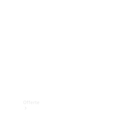
Prenotare una prova su strada
Offerte