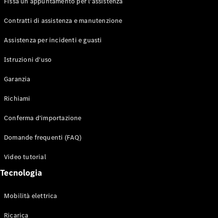
Fissa un appuntamento per l'assistenza
Contratti di assistenza e manutenzione
Assistenza per incidenti e guasti
Toute i SUV
EQE
Istruzioni d'uso
Elettrico
SUV
Garanzia
EQS
Elettrico
SUV
Richiami
Mercedes-
Maybach
Elettrico
Conferma d'importazione
EQS SUV
GLA
Domande frequenti (FAQ)
GLA
Nuovo
GLA
Nuovo
Elettrico
Video tutorial
GLB
Elettrico
GLB
Tecnologia
GLC
Elettrico
GLC
Mobilità elettrica
GLC Coupé
GLE
Ricarica