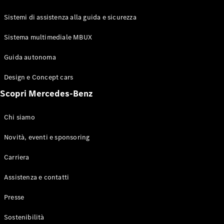
GLE Coupé
GLS
Sistemi di assistenza alla guida e sicurezza
Mercedes-
Maybach
Sistema multimediale MBUX
Nuovo
GLS
Classe
Guida autonoma
Elettrico
G
Design e Concept cars
Classe G
Scopri Mercedes-Benz
Configuratore
Mercedes-
Chi siamo
Benz-Store
Prenotare
Novità, eventi e sponsoring
una prova
Carriera
su strada
Station-wagon
Assistenza e contatti
Presse
Sostenibilità