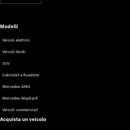
Modelli elettrici
Modelli ibridi plug-in
Berline
Modelli
Veicoli elettrici
Veicoli ibridi
SUV
Toute le
Berline
Cabriolet e Roadster
CLA
Elettrico
CLA
Mercedes-AMG
Classe C
Berlina
Mercedes-Maybach
Classe
C
Elettrico
Veicoli commerciali
Berlina
EQE
Acquista un veicolo
Elettrico
Berlina