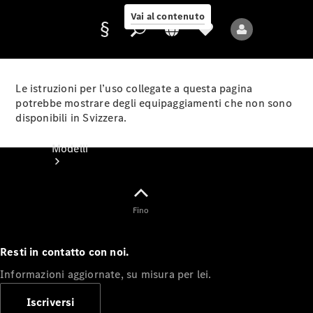
Vai al contenuto
Le istruzioni per l’uso collegate a questa pagina
potrebbe mostrare degli equipaggiamenti che non sono
disponibili in Svizzera.
Fornitore/protezione
dati
Modelli
Fino
Resti in contatto con noi.
Tutti i modelli
Informazioni aggiornate, su misura per lei.
Nuovi modelli
Iscriversi