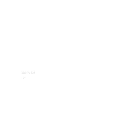
tecnici
Collection
Servizi
Tutti i
servizi