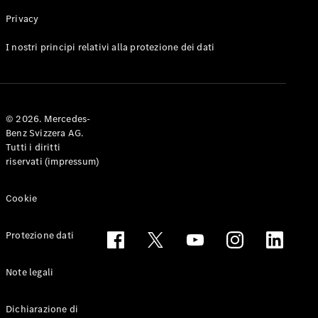
Privacy
Toute le
I nostri principi relativi alla protezione dei dati
Station-
wagon
CLA
Shooting
Elettrico
© 2026. Mercedes-
Brake
Benz Svizzera AG.
CLA
Tutti i diritti
Shooting
riservati (impressum)
Brake
Classe C
Station-
Cookie
wagon
Classe C
Protezione dati
All-Terrain
Classe E
Station-
Note legali
wagon
Classe E All-
Dichiarazione di
Terrain