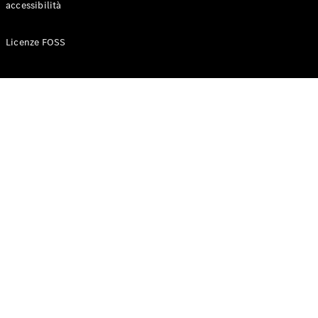
accessibilità
Configuratore
Licenze FOSS
Mercedes-
Benz-Store
Prenotare
una prova
su strada
Auto compatte
Classe A
Berlina
compatta