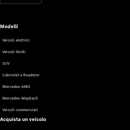
Modelli elettrici
Modelli ibridi plug-in
Berline
Modelli
Veicoli elettrici
Veicoli ibridi
SUV
Toute le
Berline
Cabriolet e Roadster
CLA
Elettrico
CLA
Mercedes-AMG
Classe C
Berlina
Mercedes-Maybach
Classe
C
Elettrico
Veicoli commerciali
Berlina
EQE
Acquista un veicolo
Elettrico
Berlina