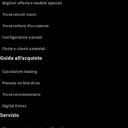
EQS
Migliori offerte e modelli speciali
Elettrico
Berlina
Classe E
Trova veicoli nuovi
Berlina
Classe S
Trova vetture d’occasione
Classe S
Lunga
Configuratore e prezzi
Mercedes-
Maybach
Flotte e clienti aziendali
Classe S
Guida all'acquisto
Configuratore
Calcolatore leasing
Mercedes-
Benz-Store
Prenota un test drive
Prenotare
una prova
Trova concessionario
su strada
Digital Extras
SUV & Fuoristrada
Servizio