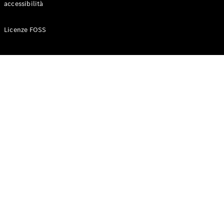
accessibilità
Configuratore
Licenze FOSS
Mercedes-
Benz-Store
Prenotare
una prova
su strada
Auto compatte
Classe A
Berlina
compatta