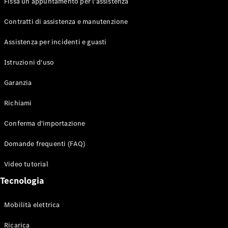
Fissa un appuntamento per l'assistenza
Contratti di assistenza e manutenzione
Assistenza per incidenti e guasti
Toute i SUV
EQE
Istruzioni d'uso
Elettrico
SUV
Garanzia
EQS
Elettrico
SUV
Richiami
Mercedes-
Maybach
Elettrico
Conferma d'importazione
EQS SUV
GLA
Domande frequenti (FAQ)
GLA
Nuovo
GLA
Nuovo
Elettrico
Video tutorial
GLB
Elettrico
GLB
Tecnologia
GLC
Elettrico
GLC
Mobilità elettrica
GLC Coupé
GLE
Ricarica