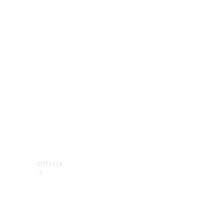
Prenotare una prova su strada
Offerte