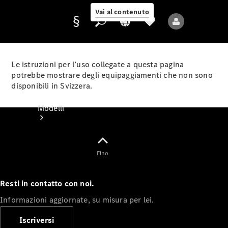
Vai al contenuto
Le istruzioni per l’uso collegate a questa pagina
potrebbe mostrare degli equipaggiamenti che non sono
disponibili in Svizzera.
Fornitore/protezione
dati
Modelli
Fino
Resti in contatto con noi.
Tutti i modelli
Informazioni aggiornate, su misura per lei.
Nuovi modelli
Iscriversi