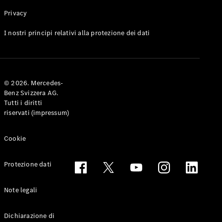
Privacy
Toute le
I nostri principi relativi alla protezione dei dati
Station-
wagon
CLA
Shooting
Elettrico
© 2026. Mercedes-
Brake
Benz Svizzera AG.
CLA
Tutti i diritti
Shooting
riservati (impressum)
Brake
Classe C
Station-
Cookie
wagon
Classe C
Protezione dati
All-Terrain
Classe E
Station-
Note legali
wagon
Classe E All-
Dichiarazione di
Terrain