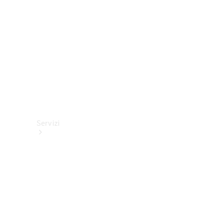
tecnici
Collection
Servizi
Tutti i
servizi