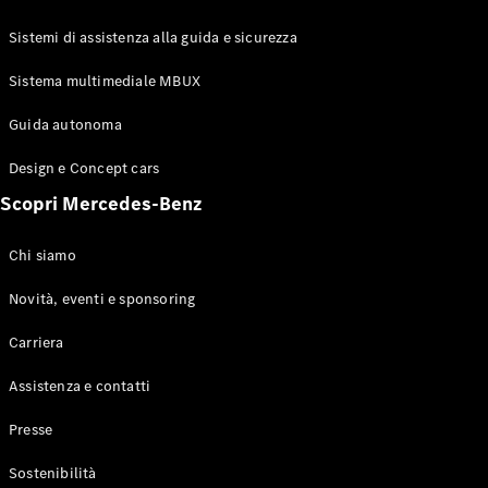
GLE Coupé
GLS
Sistemi di assistenza alla guida e sicurezza
Mercedes-
Maybach
Sistema multimediale MBUX
Nuovo
GLS
Classe
Guida autonoma
Elettrico
G
Design e Concept cars
Classe G
Scopri Mercedes-Benz
Configuratore
Mercedes-
Chi siamo
Benz-Store
Prenotare
Novità, eventi e sponsoring
una prova
Carriera
su strada
Station-wagon
Assistenza e contatti
Presse
Sostenibilità