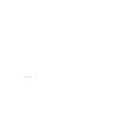
tecnici
Collection
Servizi
Tutti i
servizi