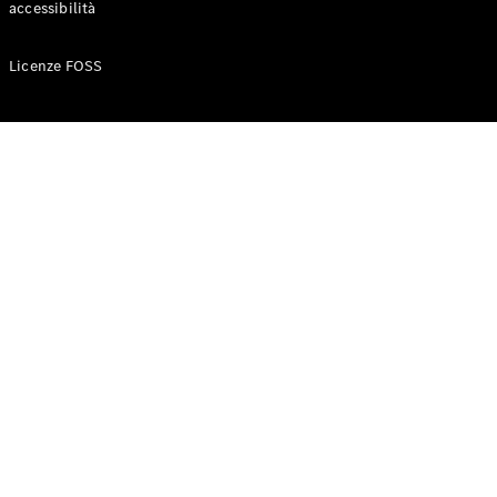
accessibilità
Configuratore
Licenze FOSS
Mercedes-
Benz-Store
Prenotare
una prova
su strada
Auto compatte
Classe A
Berlina
compatta