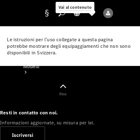
Vai al contenuto
Le istruzioni per l’uso collegate a questa pagina
potrebbe mostrare degli equipaggiamenti che non sono
disponibili in Svizzera.
Fornitore/protezione
dati
Modelli
Fino
Resti in contatto con noi.
Tutti i modelli
Informazioni aggiornate, su misura per lei.
Nuovi modelli
Iscriversi