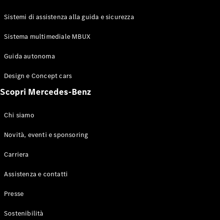
GLE Coupé
GLS
Sistemi di assistenza alla guida e sicurezza
Mercedes-
Maybach
Sistema multimediale MBUX
Nuovo
GLS
Classe
Guida autonoma
Elettrico
G
Design e Concept cars
Classe G
Scopri Mercedes-Benz
Configuratore
Mercedes-
Chi siamo
Benz-Store
Prenotare
Novità, eventi e sponsoring
una prova
Carriera
su strada
Station-wagon
Assistenza e contatti
Presse
Sostenibilità