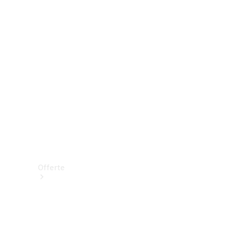
Prenotare una prova su strada
Offerte