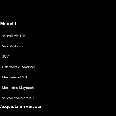
Modelli elettrici
Modelli ibridi plug-in
Berline
Modelli
Veicoli elettrici
Veicoli ibridi
SUV
Toute le
Berline
Cabriolet e Roadster
CLA
Elettrico
CLA
Mercedes-AMG
Classe C
Berlina
Mercedes-Maybach
Classe
C
Elettrico
Veicoli commerciali
Berlina
EQE
Acquista un veicolo
Elettrico
Berlina