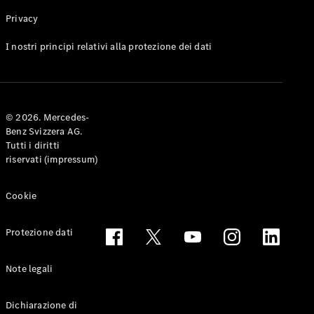
Privacy
Toute le
I nostri principi relativi alla protezione dei dati
Station-
wagon
CLA
Shooting
Elettrico
© 2026. Mercedes-
Brake
Benz Svizzera AG.
CLA
Tutti i diritti
Shooting
riservati (impressum)
Brake
Classe C
Station-
Cookie
wagon
Classe C
Protezione dati
All-Terrain
Classe E
Station-
Note legali
wagon
Classe E All-
Dichiarazione di
Terrain