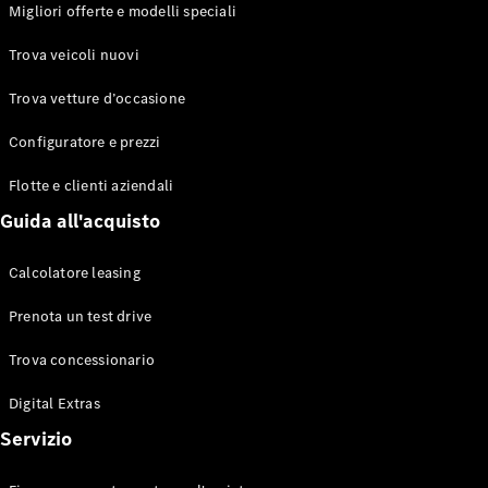
EQS
Migliori offerte e modelli speciali
Elettrico
Berlina
Classe E
Trova veicoli nuovi
Berlina
Classe S
Trova vetture d’occasione
Classe S
Lunga
Configuratore e prezzi
Mercedes-
Maybach
Flotte e clienti aziendali
Classe S
Guida all'acquisto
Configuratore
Calcolatore leasing
Mercedes-
Benz-Store
Prenota un test drive
Prenotare
una prova
Trova concessionario
su strada
Digital Extras
SUV & Fuoristrada
Servizio