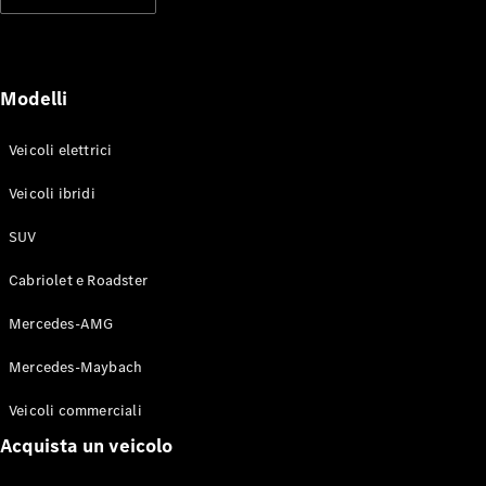
Modelli elettrici
Modelli ibridi plug-in
Berline
Modelli
Veicoli elettrici
Veicoli ibridi
SUV
Toute le
Berline
Cabriolet e Roadster
CLA
Elettrico
CLA
Mercedes-AMG
Classe C
Berlina
Mercedes-Maybach
Classe
C
Elettrico
Veicoli commerciali
Berlina
EQE
Acquista un veicolo
Elettrico
Berlina