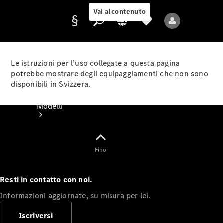
Vai al contenuto
Le istruzioni per l’uso collegate a questa pagina
potrebbe mostrare degli equipaggiamenti che non sono
disponibili in Svizzera.
Fornitore/protezione
dati
Modelli
Fino
Resti in contatto con noi.
Tutti i modelli
Informazioni aggiornate, su misura per lei.
Nuovi modelli
Iscriversi