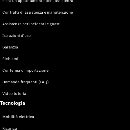
Fissa un appuntamento per l'assistenza
Contratti di assistenza e manutenzione
Assistenza per incidenti e guasti
Toute i SUV
EQE
Istruzioni d'uso
Elettrico
SUV
Garanzia
EQS
Elettrico
SUV
Richiami
Mercedes-
Maybach
Elettrico
Conferma d'importazione
EQS SUV
GLA
Domande frequenti (FAQ)
GLA
Nuovo
GLA
Nuovo
Elettrico
Video tutorial
GLB
Elettrico
GLB
Tecnologia
GLC
Elettrico
GLC
Mobilità elettrica
GLC Coupé
GLE
Ricarica