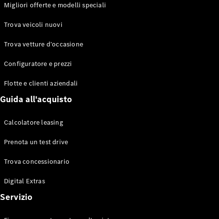
EQS
Migliori offerte e modelli speciali
Elettrico
Berlina
Classe E
Trova veicoli nuovi
Berlina
Classe S
Trova vetture d’occasione
Classe S
Lunga
Configuratore e prezzi
Mercedes-
Maybach
Flotte e clienti aziendali
Classe S
Guida all'acquisto
Configuratore
Calcolatore leasing
Mercedes-
Benz-Store
Prenota un test drive
Prenotare
una prova
Trova concessionario
su strada
Digital Extras
SUV & Fuoristrada
Servizio