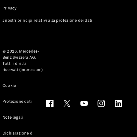
Privacy
Toute le
I nostri principi relativi alla protezione dei dati
Station-
wagon
CLA
Shooting
Elettrico
© 2026. Mercedes-
Brake
Benz Svizzera AG.
CLA
Tutti i diritti
Shooting
riservati (impressum)
Brake
Classe C
Station-
Cookie
wagon
Classe C
Protezione dati
All-Terrain
Classe E
Station-
Note legali
wagon
Classe E All-
Dichiarazione di
Terrain