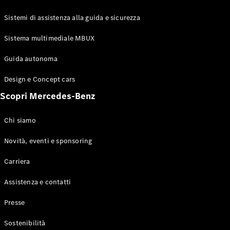
GLE Coupé
GLS
Sistemi di assistenza alla guida e sicurezza
Mercedes-
Maybach
Sistema multimediale MBUX
Nuovo
GLS
Classe
Guida autonoma
Elettrico
G
Design e Concept cars
Classe G
Scopri Mercedes-Benz
Configuratore
Mercedes-
Chi siamo
Benz-Store
Prenotare
Novità, eventi e sponsoring
una prova
Carriera
su strada
Station-wagon
Assistenza e contatti
Presse
Sostenibilità