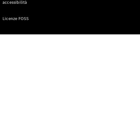
accessibilità
Configuratore
Licenze FOSS
Mercedes-
Benz-Store
Prenotare
una prova
su strada
Auto compatte
Classe A
Berlina
compatta