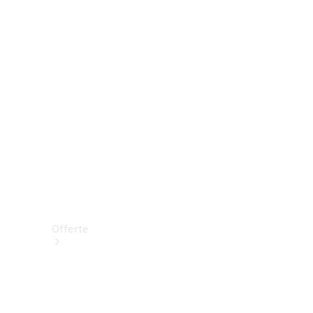
Prenotare una prova su strada
Offerte