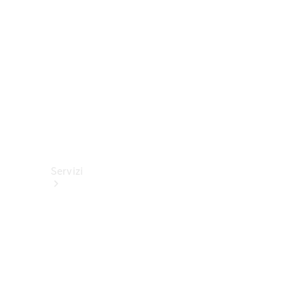
tecnici
Collection
Servizi
Tutti i
servizi