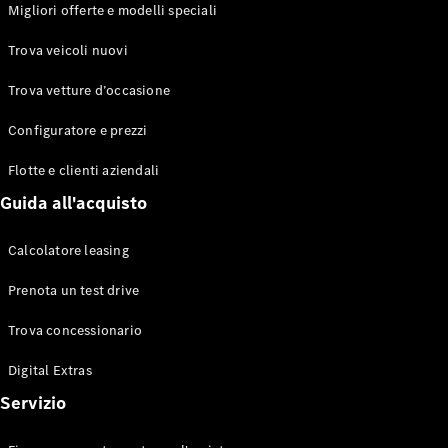
EQS
Migliori offerte e modelli speciali
Elettrico
Berlina
Classe E
Trova veicoli nuovi
Berlina
Classe S
Trova vetture d’occasione
Classe S
Lunga
Configuratore e prezzi
Mercedes-
Maybach
Flotte e clienti aziendali
Classe S
Guida all'acquisto
Configuratore
Calcolatore leasing
Mercedes-
Benz-Store
Prenota un test drive
Prenotare
una prova
Trova concessionario
su strada
Digital Extras
SUV & Fuoristrada
Servizio