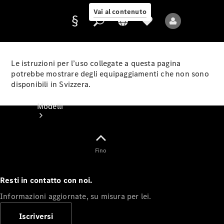
Vai al contenuto
Le istruzioni per l’uso collegate a questa pagina
potrebbe mostrare degli equipaggiamenti che non sono
disponibili in Svizzera.
Fornitore/protezione
dati
Modelli
Fino
Resti in contatto con noi.
Tutti i modelli
Informazioni aggiornate, su misura per lei.
Nuovi modelli
Iscriversi