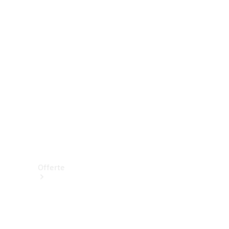
Prenotare una prova su strada
Offerte