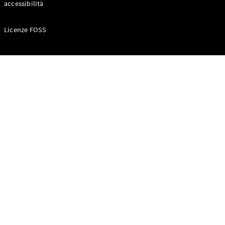
accessibilità
Configuratore
Licenze FOSS
Mercedes-
Benz-Store
Prenotare
una prova
su strada
Auto compatte
Classe A
Berlina
compatta