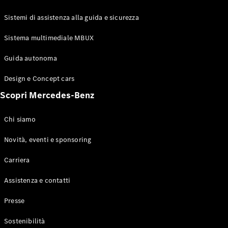
GLE Coupé
GLS
Sistemi di assistenza alla guida e sicurezza
Mercedes-
Maybach
Sistema multimediale MBUX
Nuovo
GLS
Classe
Guida autonoma
Elettrico
G
Design e Concept cars
Classe G
Scopri Mercedes-Benz
Configuratore
Mercedes-
Chi siamo
Benz-Store
Prenotare
Novità, eventi e sponsoring
una prova
Carriera
su strada
Station-wagon
Assistenza e contatti
Presse
Sostenibilità