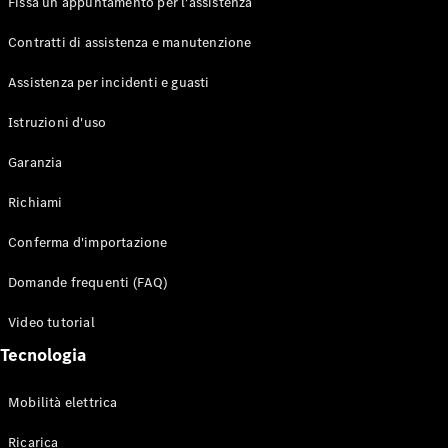
Fissa un appuntamento per l'assistenza
Contratti di assistenza e manutenzione
Assistenza per incidenti e guasti
Toute i SUV
EQE
Istruzioni d'uso
Elettrico
SUV
Garanzia
EQS
Elettrico
SUV
Richiami
Mercedes-
Maybach
Elettrico
Conferma d'importazione
EQS SUV
GLA
Domande frequenti (FAQ)
GLA
Nuovo
GLA
Nuovo
Elettrico
Video tutorial
GLB
Elettrico
GLB
Tecnologia
GLC
Elettrico
GLC
Mobilità elettrica
GLC Coupé
GLE
Ricarica