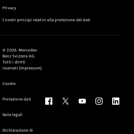
Privacy
Toute le
I nostri principi relativi alla protezione dei dati
Station-
wagon
CLA
Shooting
Elettrico
© 2026. Mercedes-
Brake
Benz Svizzera AG.
CLA
Tutti i diritti
Shooting
riservati (impressum)
Brake
Classe C
Station-
Cookie
wagon
Classe C
Protezione dati
All-Terrain
Classe E
Station-
Note legali
wagon
Classe E All-
Dichiarazione di
Terrain