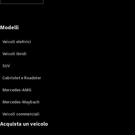
Modelli elettrici
Modelli ibridi plug-in
Berline
Modelli
Veicoli elettrici
Veicoli ibridi
SUV
Toute le
Berline
Cabriolet e Roadster
CLA
Elettrico
CLA
Mercedes-AMG
Classe C
Berlina
Mercedes-Maybach
Classe
C
Elettrico
Veicoli commerciali
Berlina
EQE
Acquista un veicolo
Elettrico
Berlina