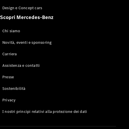
GLE Coupé
Design e Concept cars
GLS
Mercedes-
Scopri Mercedes-Benz
Maybach
Nuovo
GLS
Chi siamo
Classe
Elettrico
G
Novità, eventi e sponsoring
Classe G
Carriera
Configuratore
Assistenza e contatti
Mercedes-
Benz-Store
Presse
Prenotare
una prova
Sostenibilità
su strada
Station-wagon
Privacy
I nostri principi relativi alla protezione dei dati