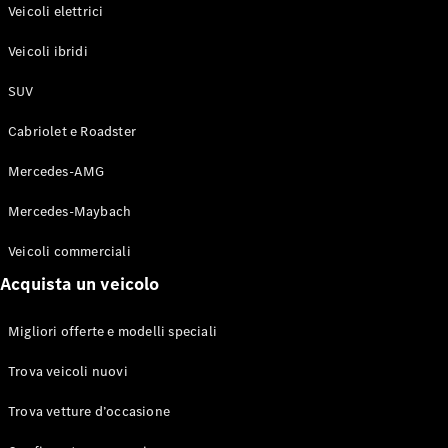
Modelli elettrici
Veicoli elettrici
Modelli ibridi plug-in
Veicoli ibridi
Berline
SUV
Cabriolet e Roadster
Mercedes-AMG
Mercedes-Maybach
Toute le
Berline
Veicoli commerciali
CLA
Elettrico
Acquista un veicolo
CLA
Classe C
Berlina
Migliori offerte e modelli speciali
Classe
C
Elettrico
Trova veicoli nuovi
Berlina
EQE
Trova vetture d’occasione
Elettrico
Berlina