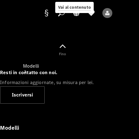
Vai al contenuto
Fornitore/protezione
Fino
dati
Modelli
Resti in contatto con noi.
Informazioni aggiornate, su misura per lei.
Iscriversi
Tutti i modelli
Nuovi modelli
Modelli