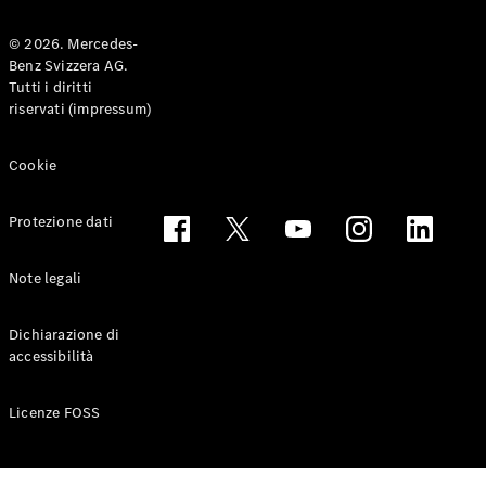
© 2026. Mercedes-
Benz Svizzera AG.
Toute le
Tutti i diritti
Station-
riservati (impressum)
wagon
CLA
Shooting
Elettrico
Cookie
Brake
CLA
Protezione dati
Shooting
Brake
Classe C
Note legali
Station-
wagon
Dichiarazione di
Classe C
accessibilità
All-Terrain
Classe E
Station-
Licenze FOSS
wagon
Classe E All-
Terrain