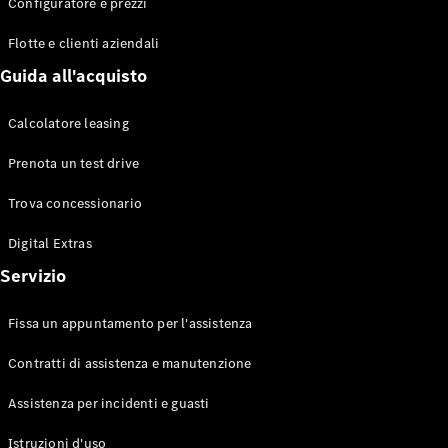
EQS
Configuratore e prezzi
Elettrico
Berlina
Flotte e clienti aziendali
Classe E
Berlina
Guida all'acquisto
Classe S
Classe S
Calcolatore leasing
Lunga
Mercedes-
Prenota un test drive
Maybach
Classe S
Trova concessionario
Digital Extras
Configuratore
Mercedes-
Servizio
Benz-Store
Prenotare
Fissa un appuntamento per l'assistenza
una prova
su strada
Contratti di assistenza e manutenzione
SUV & Fuoristrada
Assistenza per incidenti e guasti
Istruzioni d'uso