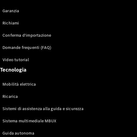
Garanzia
Richiami
Toute i SUV
Conferma d'importazione
EQE
Elettrico
SUV
Domande frequenti (FAQ)
EQS
Elettrico
SUV
Video tutorial
Mercedes-
Tecnologia
Maybach
Elettrico
EQS SUV
GLA
Mobilità elettrica
GLA
Nuovo
GLA
Nuovo
Elettrico
Ricarica
GLB
Elettrico
GLB
Sistemi di assistenza alla guida e sicurezza
GLC
Elettrico
GLC
Sistema multimediale MBUX
GLC Coupé
Guida autonoma
GLE