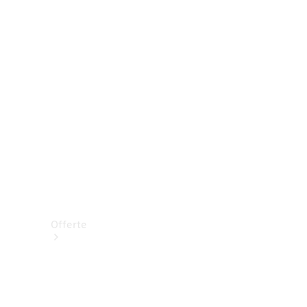
Prenotare una prova su strada
Offerte