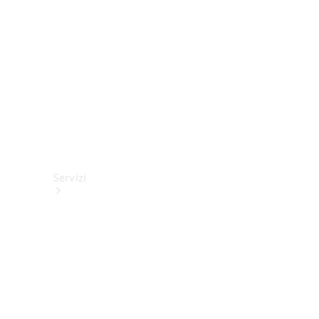
tecnici
Collection
Servizi
Tutti i
servizi