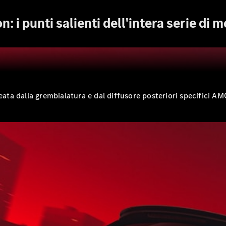
Benz-Store
Prenotare
 punti salienti dell'intera serie di mo
una prova
su strada
Coupé
eata dalla grembialatura e dal diffusore posteriori specifici AM
Toute le
Coupé
CLE Coupé
Mercedes-
AMG GT
Coupé
Mercedes-
AMG GT 4
Elettrico
Porte
Coupé