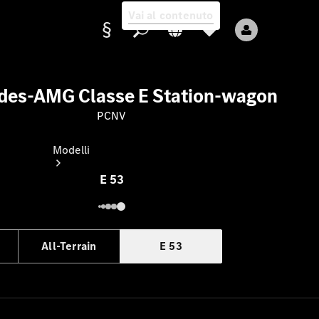
Vai al contenuto
des-AMG Classe E Station-wagon
PCNV
Fornitore/protezione
dati
Modelli
E 53
All-Terrain
E 53
Tutti i modelli
Nuovi modelli
Modelli elettrici