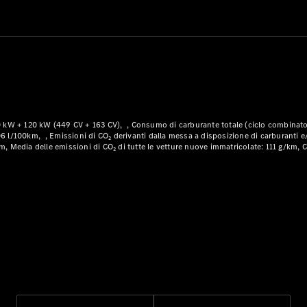
Modelli ibridi plug-in
Berline
0 kW + 120 kW (449 CV + 163 CV)
Consumo di carburante totale (ciclo combinato
06 l/100km
Emissioni di CO₂ derivanti dalla messa a disposizione di carburanti e/
Toute le
km
Media delle emissioni di CO₂ di tutte le vetture nuove immatricolate: 111 g/km
C
Berline
CLA
Elettrico
CLA
Classe C
Berlina
Classe
C
Elettrico
Berlina
EQE
Elettrico
Berlina
EQS