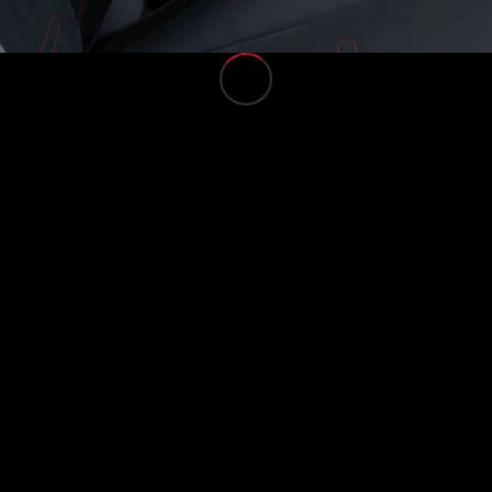
Configuratore
Mercedes-
Benz-Store
Prenotare
una prova
su strada
Auto compatte
Classe A
Berlina
compatta
Configuratore
Mercedes-