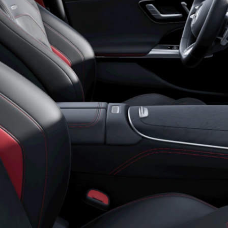
Toute le
Station-
wagon
CLA
Shooting
Elettrico
Brake
CLA
Shooting
Brake
Classe C
Station-
wagon
Classe C
All-Terrain
Classe E
Station-
wagon
Classe E All-
Terrain