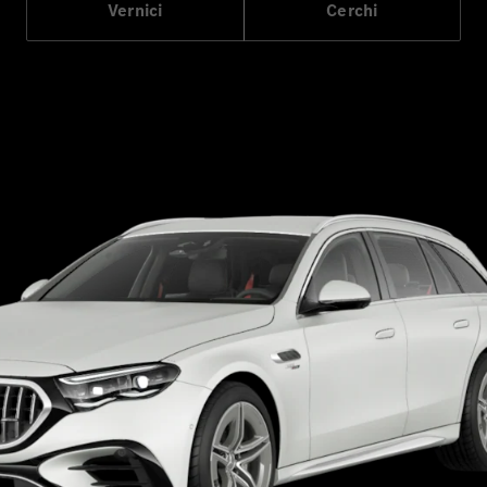
Elettrico
Vernici
Cerchi
Berlina
Classe E
Berlina
Classe S
Classe S
Lunga
Mercedes-
Maybach
Classe S
Configuratore
Mercedes-
Benz-Store
Prenotare
una prova
su strada
SUV & Fuoristrada