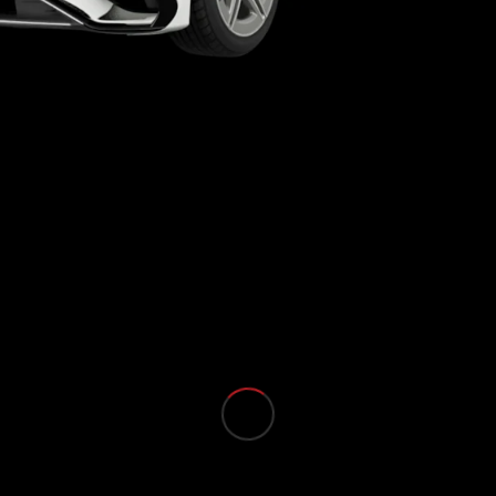
Toute i SUV
EQE
Elettrico
SUV
EQS
Elettrico
SUV
Mercedes-
Maybach
Elettrico
EQS SUV
GLA
GLA
Nuovo
GLA
Nuovo
Elettrico
GLB
Elettrico
GLB
GLC
Elettrico
GLC
GLC Coupé
GLE
GLE Coupé