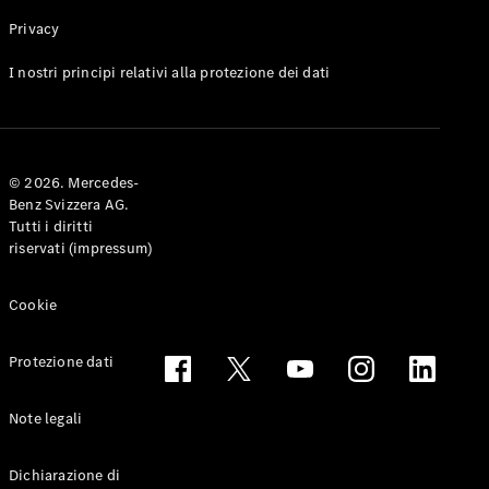
Privacy
Toute le
I nostri principi relativi alla protezione dei dati
Station-
wagon
CLA
Shooting
Elettrico
© 2026. Mercedes-
Brake
Benz Svizzera AG.
CLA
Tutti i diritti
Shooting
riservati (impressum)
Brake
Classe C
Station-
Cookie
wagon
Classe C
Protezione dati
All-Terrain
Classe E
Station-
Note legali
wagon
Classe E All-
Dichiarazione di
Terrain