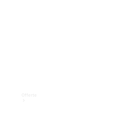
Prenotare una prova su strada
Offerte