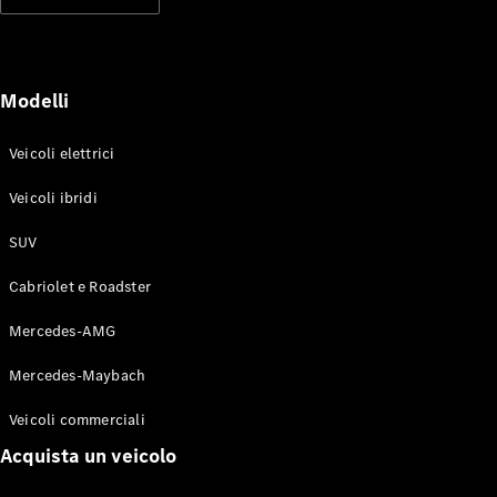
Modelli elettrici
Modelli ibridi plug-in
Berline
Modelli
Veicoli elettrici
Veicoli ibridi
SUV
Toute le
Berline
Cabriolet e Roadster
CLA
Elettrico
CLA
Mercedes-AMG
Classe C
Berlina
Mercedes-Maybach
Classe
C
Elettrico
Veicoli commerciali
Berlina
EQE
Acquista un veicolo
Elettrico
Berlina