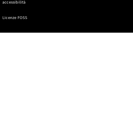
accessibilità
Configuratore
Licenze FOSS
Mercedes-
Benz-Store
Prenotare
una prova
su strada
Auto compatte
Classe A
Berlina
compatta