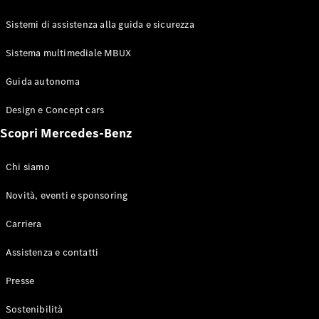
GLE Coupé
GLS
Sistemi di assistenza alla guida e sicurezza
Mercedes-
Maybach
Sistema multimediale MBUX
Nuovo
GLS
Classe
Guida autonoma
Elettrico
G
Design e Concept cars
Classe G
Scopri Mercedes-Benz
Configuratore
Mercedes-
Chi siamo
Benz-Store
Prenotare
Novità, eventi e sponsoring
una prova
Carriera
su strada
Station-wagon
Assistenza e contatti
Presse
Sostenibilità