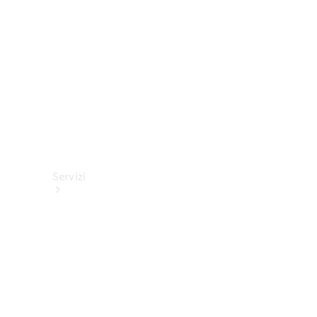
tecnici
Collection
Servizi
Tutti i
servizi