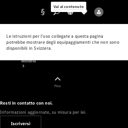
Vai al contenuto
Le istruzioni per l’uso collegate a questa pagina
potrebbe mostrare degli equipaggiamenti che non sono
disponibili in Svizzera.
Fornitore/protezione
dati
Modelli
Fino
Resti in contatto con noi.
Tutti i modelli
Informazioni aggiornate, su misura per lei.
Nuovi modelli
Iscriversi