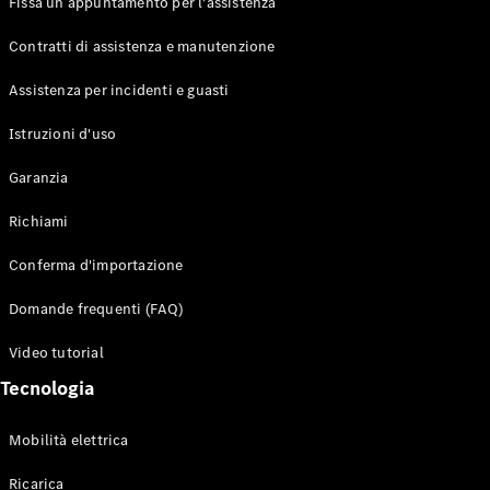
Fissa un appuntamento per l'assistenza
Contratti di assistenza e manutenzione
Assistenza per incidenti e guasti
Toute i SUV
EQE
Istruzioni d'uso
Elettrico
SUV
Garanzia
EQS
Elettrico
SUV
Richiami
Mercedes-
Maybach
Elettrico
Conferma d'importazione
EQS SUV
GLA
Domande frequenti (FAQ)
GLA
Nuovo
GLA
Nuovo
Elettrico
Video tutorial
GLB
Elettrico
GLB
Tecnologia
GLC
Elettrico
GLC
Mobilità elettrica
GLC Coupé
GLE
Ricarica