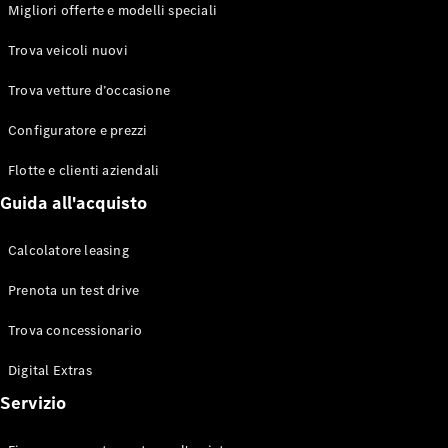
EQS
Migliori offerte e modelli speciali
Elettrico
Berlina
Classe E
Trova veicoli nuovi
Berlina
Classe S
Trova vetture d’occasione
Classe S
Lunga
Configuratore e prezzi
Mercedes-
Maybach
Flotte e clienti aziendali
Classe S
Guida all'acquisto
Configuratore
Calcolatore leasing
Mercedes-
Benz-Store
Prenota un test drive
Prenotare
una prova
Trova concessionario
su strada
Digital Extras
SUV & Fuoristrada
Servizio