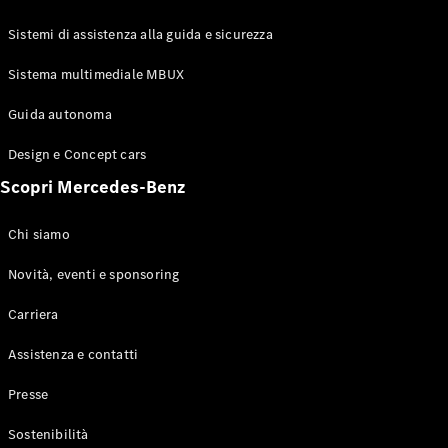
GLE Coupé
GLS
Sistemi di assistenza alla guida e sicurezza
Mercedes-
Maybach
Sistema multimediale MBUX
Nuovo
GLS
Classe
Guida autonoma
Elettrico
G
Design e Concept cars
Classe G
Scopri Mercedes-Benz
Configuratore
Mercedes-
Chi siamo
Benz-Store
Prenotare
Novità, eventi e sponsoring
una prova
Carriera
su strada
Station-wagon
Assistenza e contatti
Presse
Sostenibilità