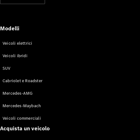
Modelli elettrici
Modelli ibridi plug-in
Berline
Modelli
Veicoli elettrici
Veicoli ibridi
SUV
Toute le
Berline
Cabriolet e Roadster
CLA
Elettrico
CLA
Mercedes-AMG
Classe C
Berlina
Mercedes-Maybach
Classe
C
Elettrico
Veicoli commerciali
Berlina
EQE
Acquista un veicolo
Elettrico
Berlina