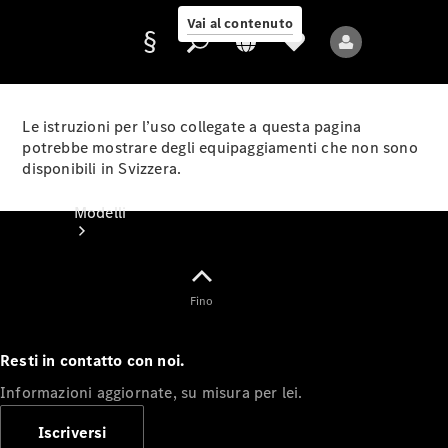
Vai al contenuto
Le istruzioni per l’uso collegate a questa pagina
potrebbe mostrare degli equipaggiamenti che non sono
disponibili in Svizzera.
Fornitore/protezione
dati
Modelli
Fino
Resti in contatto con noi.
Tutti i modelli
Informazioni aggiornate, su misura per lei.
Nuovi modelli
Iscriversi