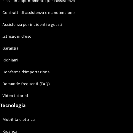
Fissa un appuntamento per l'assistenza
Contratti di assistenza e manutenzione
Assistenza per incidenti e guasti
Toute i SUV
EQE
Istruzioni d'uso
Elettrico
SUV
Garanzia
EQS
Elettrico
SUV
Richiami
Mercedes-
Maybach
Elettrico
Conferma d'importazione
EQS SUV
GLA
Domande frequenti (FAQ)
GLA
Nuovo
GLA
Nuovo
Elettrico
Video tutorial
GLB
Elettrico
GLB
Tecnologia
GLC
Elettrico
GLC
Mobilità elettrica
GLC Coupé
GLE
Ricarica