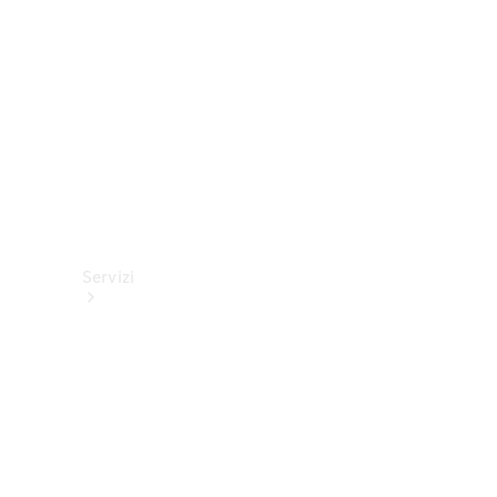
tecnici
Collection
Servizi
Tutti i
servizi