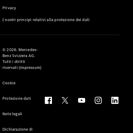
Privacy
Toute le
I nostri principi relativi alla protezione dei dati
Station-
wagon
CLA
Shooting
Elettrico
© 2026. Mercedes-
Brake
Benz Svizzera AG.
CLA
Tutti i diritti
Shooting
riservati (impressum)
Brake
Classe C
Station-
Cookie
wagon
Classe C
Protezione dati
All-Terrain
Classe E
Station-
Note legali
wagon
Classe E All-
Dichiarazione di
Terrain