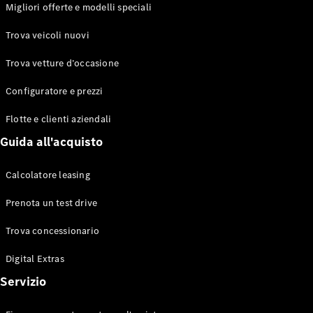
EQS
Migliori offerte e modelli speciali
Elettrico
Berlina
Classe E
Trova veicoli nuovi
Berlina
Classe S
Trova vetture d’occasione
Classe S
Lunga
Configuratore e prezzi
Mercedes-
Maybach
Flotte e clienti aziendali
Classe S
Guida all'acquisto
Configuratore
Calcolatore leasing
Mercedes-
Benz-Store
Prenota un test drive
Prenotare
una prova
Trova concessionario
su strada
Digital Extras
SUV & Fuoristrada
Servizio