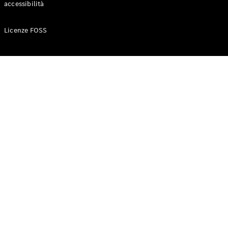
accessibilità
Configuratore
Licenze FOSS
Mercedes-
Benz-Store
Prenotare
una prova
su strada
Auto compatte
Classe A
Berlina
compatta