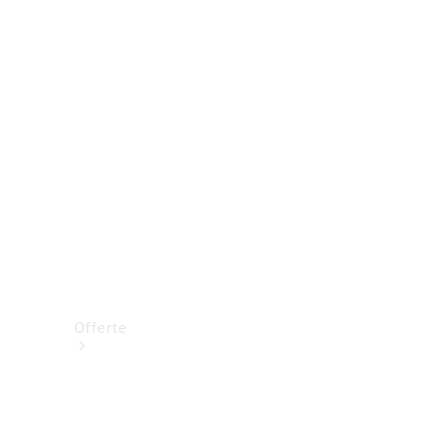
Prenotare una prova su strada
Offerte