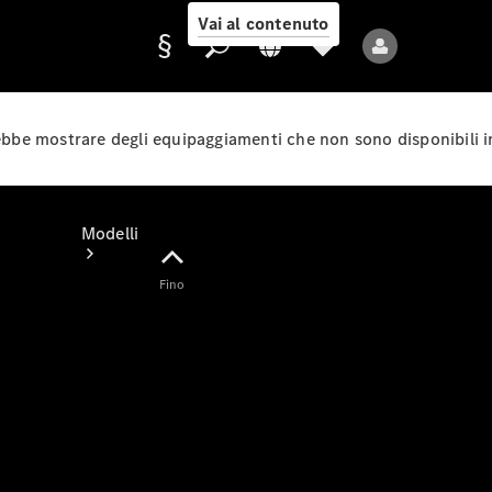
Vai al contenuto
rebbe mostrare degli equipaggiamenti che non sono disponibili i
Fornitore/protezione
dati
Modelli
Fino
Tutti i modelli
Nuovi modelli