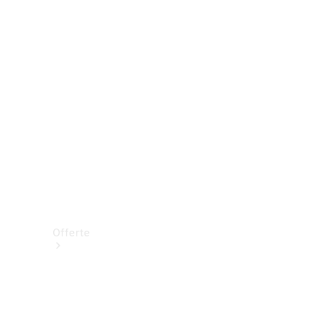
Prenotare una prova su strada
Offerte