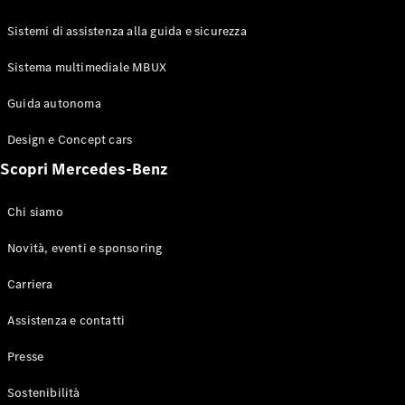
GLE Coupé
GLS
Sistemi di assistenza alla guida e sicurezza
Mercedes-
Maybach
Sistema multimediale MBUX
Nuovo
GLS
Classe
Guida autonoma
Elettrico
G
Design e Concept cars
Classe G
Scopri Mercedes-Benz
Configuratore
Mercedes-
Chi siamo
Benz-Store
Prenotare
Novità, eventi e sponsoring
una prova
Carriera
su strada
Station-wagon
Assistenza e contatti
Presse
Sostenibilità