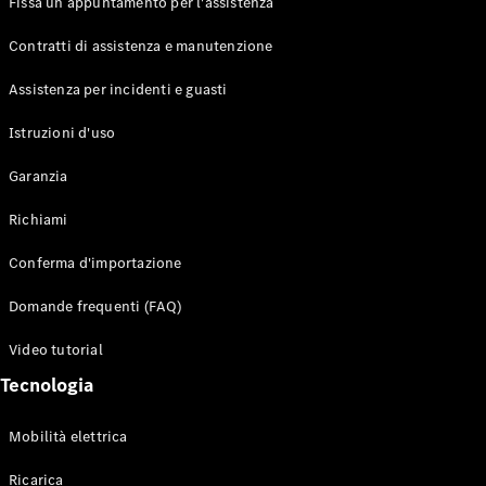
Fissa un appuntamento per l'assistenza
Contratti di assistenza e manutenzione
Assistenza per incidenti e guasti
Toute i SUV
EQE
Istruzioni d'uso
Elettrico
SUV
Garanzia
EQS
Elettrico
SUV
Richiami
Mercedes-
Maybach
Elettrico
Conferma d'importazione
EQS SUV
GLA
Domande frequenti (FAQ)
GLA
Nuovo
GLA
Nuovo
Elettrico
Video tutorial
GLB
Elettrico
GLB
Tecnologia
GLC
Elettrico
GLC
Mobilità elettrica
GLC Coupé
GLE
Ricarica