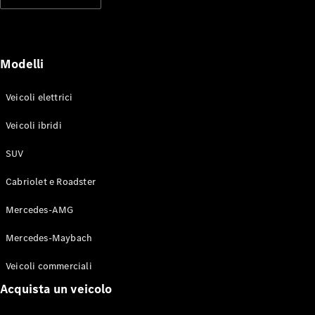
Modelli elettrici
Modelli ibridi plug-in
Berline
Modelli
Veicoli elettrici
Veicoli ibridi
SUV
Toute le
Berline
Cabriolet e Roadster
CLA
Elettrico
CLA
Mercedes-AMG
Classe C
Berlina
Mercedes-Maybach
Classe
C
Elettrico
Veicoli commerciali
Berlina
EQE
Acquista un veicolo
Elettrico
Berlina