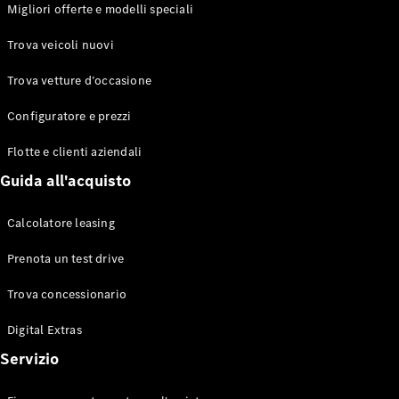
EQS
Migliori offerte e modelli speciali
Elettrico
Berlina
Classe E
Trova veicoli nuovi
Berlina
Classe S
Trova vetture d’occasione
Classe S
Lunga
Configuratore e prezzi
Mercedes-
Maybach
Flotte e clienti aziendali
Classe S
Guida all'acquisto
Configuratore
Calcolatore leasing
Mercedes-
Benz-Store
Prenota un test drive
Prenotare
una prova
Trova concessionario
su strada
Digital Extras
SUV & Fuoristrada
Servizio