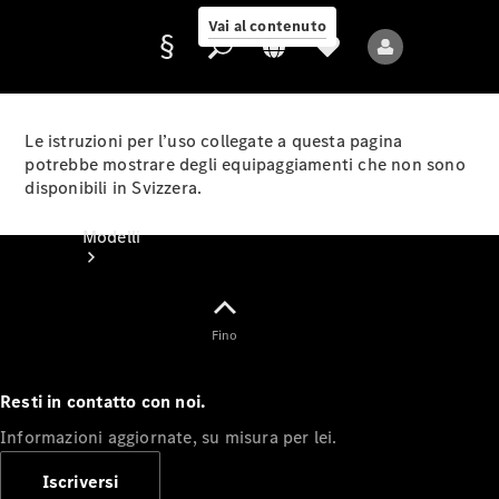
Vai al contenuto
Le istruzioni per l’uso collegate a questa pagina
potrebbe mostrare degli equipaggiamenti che non sono
disponibili in Svizzera.
Fornitore/protezione
dati
Modelli
Fino
Resti in contatto con noi.
Tutti i modelli
Informazioni aggiornate, su misura per lei.
Nuovi modelli
Iscriversi