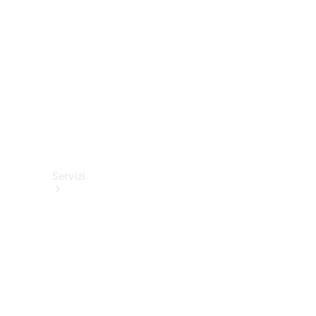
tecnici
Collection
Servizi
Tutti i
servizi