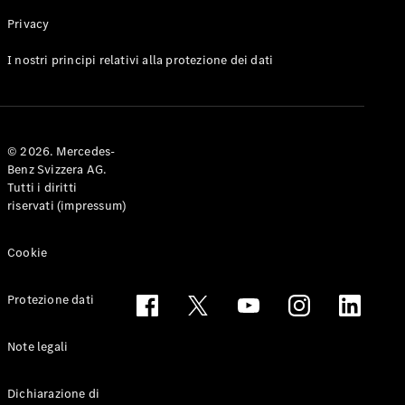
Privacy
Toute le
I nostri principi relativi alla protezione dei dati
Station-
wagon
CLA
Shooting
Elettrico
© 2026. Mercedes-
Brake
Benz Svizzera AG.
CLA
Tutti i diritti
Shooting
riservati (impressum)
Brake
Classe C
Station-
Cookie
wagon
Classe C
Protezione dati
All-Terrain
Classe E
Station-
Note legali
wagon
Classe E All-
Dichiarazione di
Terrain