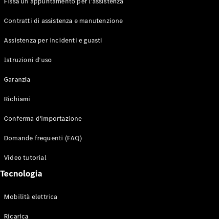
Fissa un appuntamento per l'assistenza
Contratti di assistenza e manutenzione
Assistenza per incidenti e guasti
Toute i SUV
EQE
Istruzioni d'uso
Elettrico
SUV
Garanzia
EQS
Elettrico
SUV
Richiami
Mercedes-
Maybach
Elettrico
Conferma d'importazione
EQS SUV
GLA
Domande frequenti (FAQ)
GLA
Nuovo
GLA
Nuovo
Elettrico
Video tutorial
GLB
Elettrico
GLB
Tecnologia
GLC
Elettrico
GLC
Mobilità elettrica
GLC Coupé
GLE
Ricarica