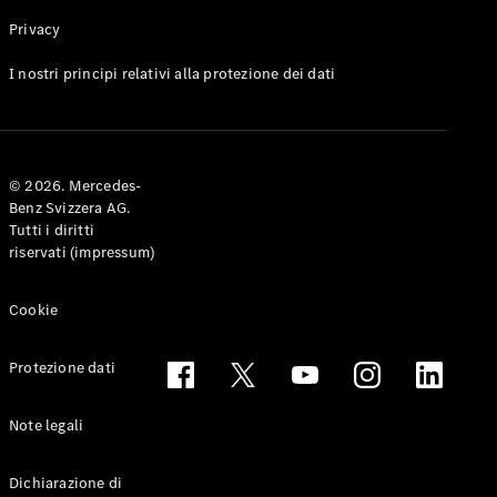
Privacy
Toute le
I nostri principi relativi alla protezione dei dati
Station-
wagon
CLA
Shooting
Elettrico
© 2026. Mercedes-
Brake
Benz Svizzera AG.
CLA
Tutti i diritti
Shooting
riservati (impressum)
Brake
Classe C
Station-
Cookie
wagon
Classe C
Protezione dati
All-Terrain
Classe E
Station-
Note legali
wagon
Classe E All-
Dichiarazione di
Terrain