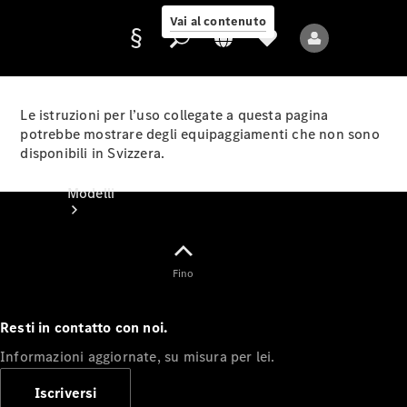
Vai al contenuto
Le istruzioni per l’uso collegate a questa pagina
potrebbe mostrare degli equipaggiamenti che non sono
disponibili in Svizzera.
Fornitore/protezione
dati
Modelli
Fino
Resti in contatto con noi.
Tutti i modelli
Informazioni aggiornate, su misura per lei.
Nuovi modelli
Iscriversi