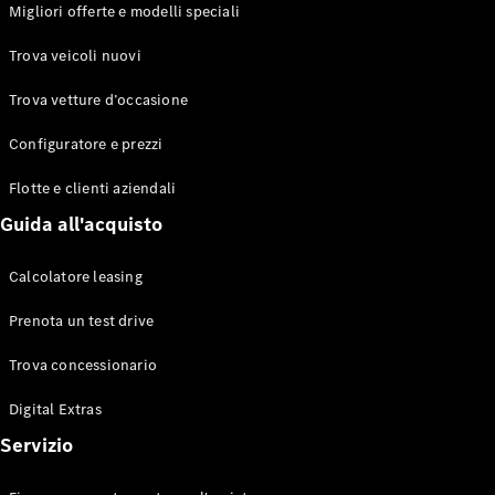
EQS
Migliori offerte e modelli speciali
Elettrico
Berlina
Classe E
Trova veicoli nuovi
Berlina
Classe S
Trova vetture d’occasione
Classe S
Lunga
Configuratore e prezzi
Mercedes-
Maybach
Flotte e clienti aziendali
Classe S
Guida all'acquisto
Configuratore
Calcolatore leasing
Mercedes-
Benz-Store
Prenota un test drive
Prenotare
una prova
Trova concessionario
su strada
Digital Extras
SUV & Fuoristrada
Servizio