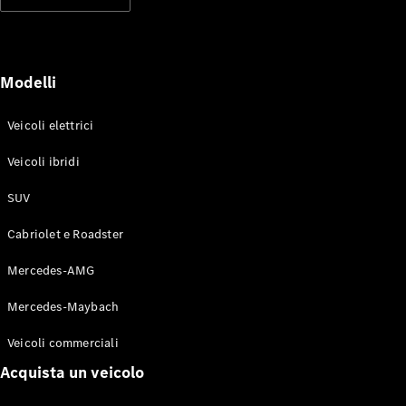
Modelli elettrici
Modelli ibridi plug-in
Berline
Modelli
Veicoli elettrici
Veicoli ibridi
SUV
Toute le
Berline
Cabriolet e Roadster
CLA
Elettrico
CLA
Mercedes-AMG
Classe C
Berlina
Mercedes-Maybach
Classe
C
Elettrico
Veicoli commerciali
Berlina
EQE
Acquista un veicolo
Elettrico
Berlina