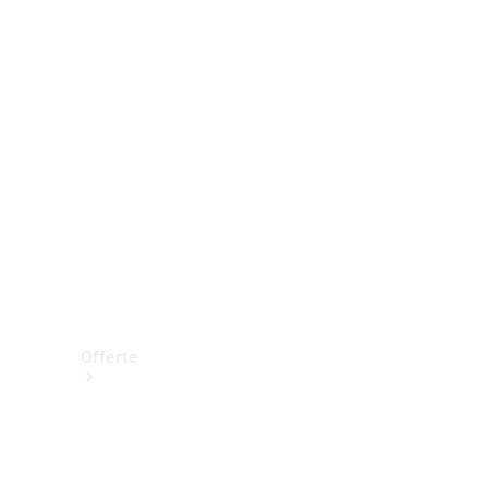
Prenotare una prova su strada
Offerte