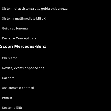
GLE Coupé
GLS
Sistemi di assistenza alla guida e sicurezza
Mercedes-
Maybach
Sistema multimediale MBUX
Nuovo
GLS
Classe
Guida autonoma
Elettrico
G
Design e Concept cars
Classe G
Scopri Mercedes-Benz
Configuratore
Mercedes-
Chi siamo
Benz-Store
Prenotare
Novità, eventi e sponsoring
una prova
Carriera
su strada
Station-wagon
Assistenza e contatti
Presse
Sostenibilità