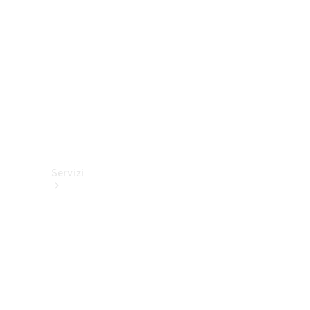
tecnici
Collection
Servizi
Tutti i
servizi