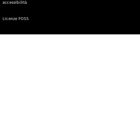
accessibilità
Configuratore
Licenze FOSS
Mercedes-
Benz-Store
Prenotare
una prova
su strada
Auto compatte
Classe A
Berlina
compatta