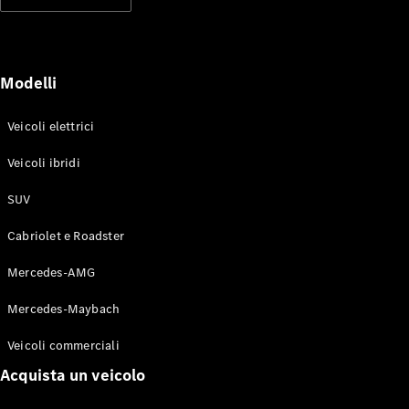
Modelli elettrici
Modelli ibridi plug-in
Berline
Modelli
Veicoli elettrici
Veicoli ibridi
SUV
Toute le
Berline
Cabriolet e Roadster
CLA
Elettrico
CLA
Mercedes-AMG
Classe C
Berlina
Mercedes-Maybach
Classe
C
Elettrico
Veicoli commerciali
Berlina
EQE
Acquista un veicolo
Elettrico
Berlina