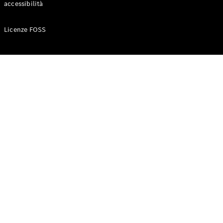
accessibilità
Configuratore
Licenze FOSS
Mercedes-
Benz-Store
Prenotare
una prova
su strada
Auto compatte
Classe A
Berlina
compatta