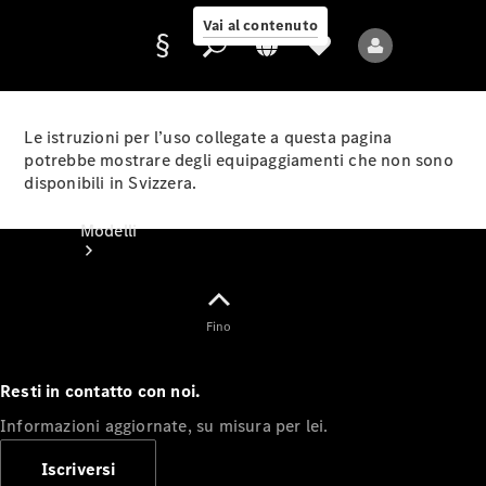
Vai al contenuto
Le istruzioni per l’uso collegate a questa pagina
potrebbe mostrare degli equipaggiamenti che non sono
disponibili in Svizzera.
Fornitore/protezione
dati
Modelli
Fino
Resti in contatto con noi.
Tutti i modelli
Informazioni aggiornate, su misura per lei.
Nuovi modelli
Iscriversi