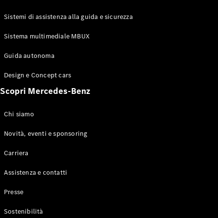
GLE Coupé
GLS
Sistemi di assistenza alla guida e sicurezza
Mercedes-
Maybach
Sistema multimediale MBUX
Nuovo
GLS
Classe
Guida autonoma
Elettrico
G
Design e Concept cars
Classe G
Scopri Mercedes-Benz
Configuratore
Mercedes-
Chi siamo
Benz-Store
Prenotare
Novità, eventi e sponsoring
una prova
Carriera
su strada
Station-wagon
Assistenza e contatti
Presse
Sostenibilità