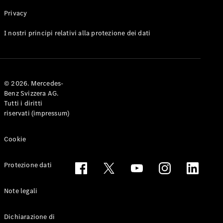
Privacy
Toute le
I nostri principi relativi alla protezione dei dati
Station-
wagon
CLA
Shooting
Elettrico
© 2026. Mercedes-
Brake
Benz Svizzera AG.
CLA
Tutti i diritti
Shooting
riservati (impressum)
Brake
Classe C
Station-
Cookie
wagon
Classe C
Protezione dati
All-Terrain
Classe E
Station-
Note legali
wagon
Classe E All-
Dichiarazione di
Terrain