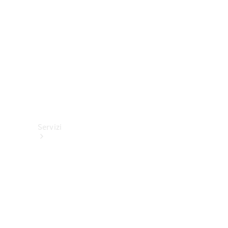
tecnici
Collection
Servizi
Tutti i
servizi