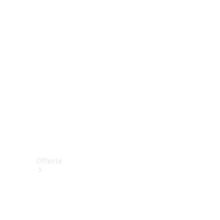
Prenotare una prova su strada
Offerte