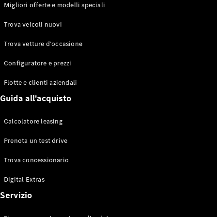
EQS
Migliori offerte e modelli speciali
Elettrico
Berlina
Classe E
Trova veicoli nuovi
Berlina
Classe S
Trova vetture d’occasione
Classe S
Lunga
Configuratore e prezzi
Mercedes-
Maybach
Flotte e clienti aziendali
Classe S
Guida all'acquisto
Configuratore
Calcolatore leasing
Mercedes-
Benz-Store
Prenota un test drive
Prenotare
una prova
Trova concessionario
su strada
Digital Extras
SUV & Fuoristrada
Servizio