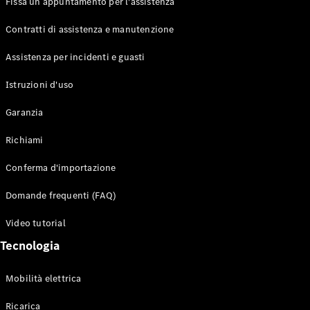
Fissa un appuntamento per l'assistenza
Contratti di assistenza e manutenzione
Assistenza per incidenti e guasti
Toute i SUV
EQE
Istruzioni d'uso
Elettrico
SUV
Garanzia
EQS
Elettrico
SUV
Richiami
Mercedes-
Maybach
Elettrico
Conferma d'importazione
EQS SUV
GLA
Domande frequenti (FAQ)
GLA
Nuovo
GLA
Nuovo
Elettrico
Video tutorial
GLB
Elettrico
GLB
Tecnologia
GLC
Elettrico
GLC
Mobilità elettrica
GLC Coupé
GLE
Ricarica