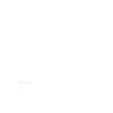
Prenotare una prova su strada
Offerte