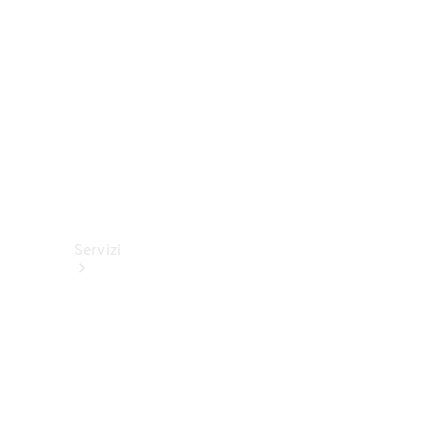
tecnici
Collection
Servizi
Tutti i
servizi