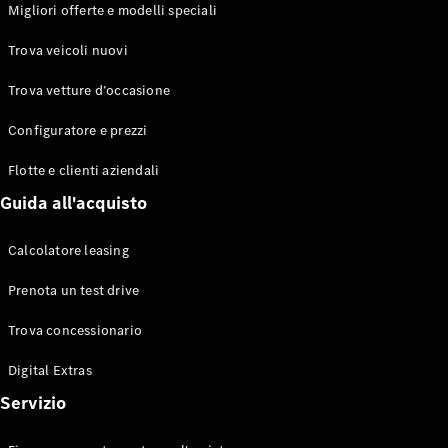
EQS
Migliori offerte e modelli speciali
Elettrico
Berlina
Classe E
Trova veicoli nuovi
Berlina
Classe S
Trova vetture d’occasione
Classe S
Lunga
Configuratore e prezzi
Mercedes-
Maybach
Flotte e clienti aziendali
Classe S
Guida all'acquisto
Configuratore
Calcolatore leasing
Mercedes-
Benz-Store
Prenota un test drive
Prenotare
una prova
Trova concessionario
su strada
Digital Extras
SUV & Fuoristrada
Servizio