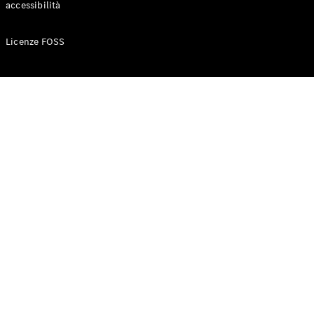
accessibilità
Configuratore
Licenze FOSS
Mercedes-
Benz-Store
Prenotare
una prova
su strada
Auto compatte
Classe A
Berlina
compatta