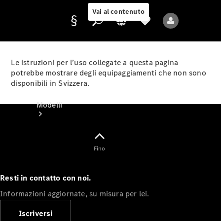
Vai al contenuto
Le istruzioni per l’uso collegate a questa pagina
potrebbe mostrare degli equipaggiamenti che non sono
disponibili in Svizzera.
Fornitore/protezione
dati
Modelli
Fino
Resti in contatto con noi.
Tutti i modelli
Informazioni aggiornate, su misura per lei.
Nuovi modelli
Iscriversi