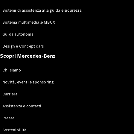
GLE Coupé
GLS
Sistemi di assistenza alla guida e sicurezza
Mercedes-
Maybach
Sistema multimediale MBUX
Nuovo
GLS
Classe
Guida autonoma
Elettrico
G
Design e Concept cars
Classe G
Scopri Mercedes-Benz
Configuratore
Mercedes-
Chi siamo
Benz-Store
Prenotare
Novità, eventi e sponsoring
una prova
Carriera
su strada
Station-wagon
Assistenza e contatti
Presse
Sostenibilità