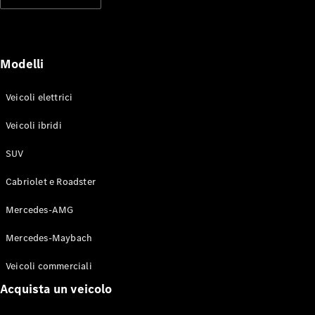
Modelli elettrici
Modelli ibridi plug-in
Berline
Modelli
Veicoli elettrici
Veicoli ibridi
SUV
Toute le
Berline
Cabriolet e Roadster
CLA
Elettrico
CLA
Mercedes-AMG
Classe C
Berlina
Mercedes-Maybach
Classe
C
Elettrico
Veicoli commerciali
Berlina
EQE
Acquista un veicolo
Elettrico
Berlina