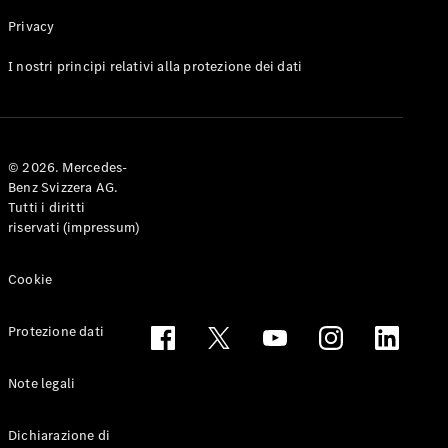
Privacy
Toute le
I nostri principi relativi alla protezione dei dati
Station-
wagon
CLA
Shooting
Elettrico
© 2026. Mercedes-
Brake
Benz Svizzera AG.
CLA
Tutti i diritti
Shooting
riservati (impressum)
Brake
Classe C
Station-
Cookie
wagon
Classe C
Protezione dati
All-Terrain
Classe E
Station-
Note legali
wagon
Classe E All-
Dichiarazione di
Terrain