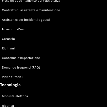
Fissa un appuntamento per l'assistenza
Contratti di assistenza e manutenzione
Assistenza per incidenti e guasti
Toute i SUV
EQE
Istruzioni d'uso
Elettrico
SUV
Garanzia
EQS
Elettrico
SUV
Richiami
Mercedes-
Maybach
Elettrico
Conferma d'importazione
EQS SUV
GLA
Domande frequenti (FAQ)
GLA
Nuovo
GLA
Nuovo
Elettrico
Video tutorial
GLB
Elettrico
GLB
Tecnologia
GLC
Elettrico
GLC
Mobilità elettrica
GLC Coupé
GLE
Ricarica