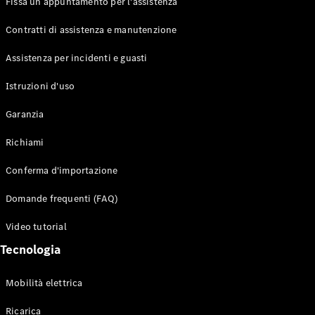
Fissa un appuntamento per l'assistenza
Contratti di assistenza e manutenzione
Assistenza per incidenti e guasti
Toute i SUV
EQE
Istruzioni d'uso
Elettrico
SUV
Garanzia
EQS
Elettrico
SUV
Richiami
Mercedes-
Maybach
Elettrico
Conferma d'importazione
EQS SUV
GLA
Domande frequenti (FAQ)
GLA
Nuovo
GLA
Nuovo
Elettrico
Video tutorial
GLB
Elettrico
GLB
Tecnologia
GLC
Elettrico
GLC
Mobilità elettrica
GLC Coupé
GLE
Ricarica