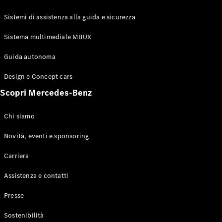
GLE Coupé
GLS
Sistemi di assistenza alla guida e sicurezza
Mercedes-
Maybach
Sistema multimediale MBUX
Nuovo
GLS
Classe
Guida autonoma
Elettrico
G
Design e Concept cars
Classe G
Scopri Mercedes-Benz
Configuratore
Mercedes-
Chi siamo
Benz-Store
Prenotare
Novità, eventi e sponsoring
una prova
Carriera
su strada
Station-wagon
Assistenza e contatti
Presse
Sostenibilità