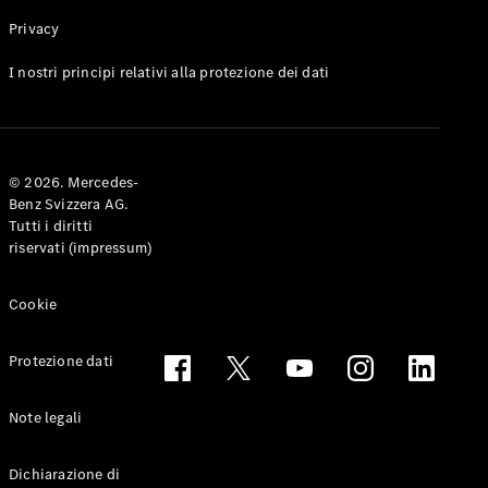
Privacy
Toute le
I nostri principi relativi alla protezione dei dati
Station-
wagon
CLA
Shooting
Elettrico
© 2026. Mercedes-
Brake
Benz Svizzera AG.
CLA
Tutti i diritti
Shooting
riservati (impressum)
Brake
Classe C
Station-
Cookie
wagon
Classe C
Protezione dati
All-Terrain
Classe E
Station-
Note legali
wagon
Classe E All-
Dichiarazione di
Terrain