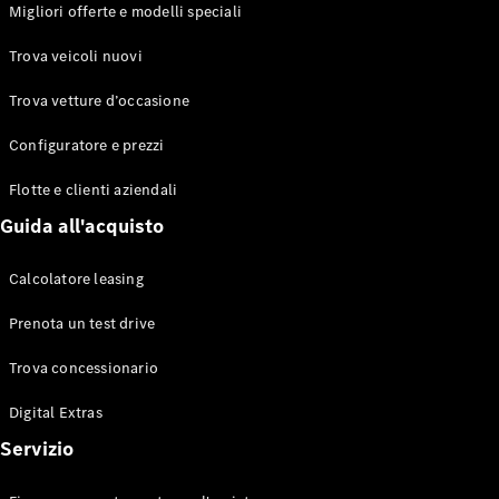
EQS
Migliori offerte e modelli speciali
Elettrico
Berlina
Classe E
Trova veicoli nuovi
Berlina
Classe S
Trova vetture d’occasione
Classe S
Lunga
Configuratore e prezzi
Mercedes-
Maybach
Flotte e clienti aziendali
Classe S
Guida all'acquisto
Configuratore
Calcolatore leasing
Mercedes-
Benz-Store
Prenota un test drive
Prenotare
una prova
Trova concessionario
su strada
Digital Extras
SUV & Fuoristrada
Servizio