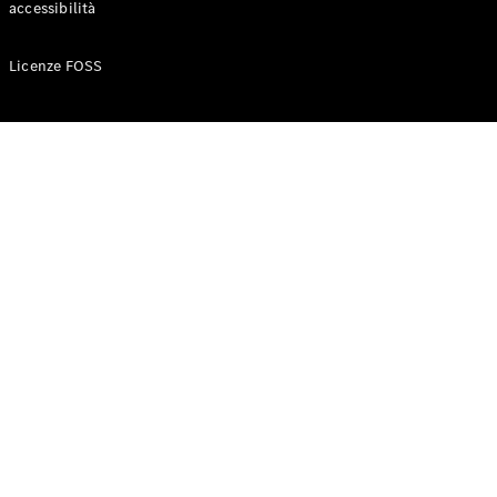
accessibilità
Configuratore
Licenze FOSS
Mercedes-
Benz-Store
Prenotare
una prova
su strada
Auto compatte
Classe A
Berlina
compatta