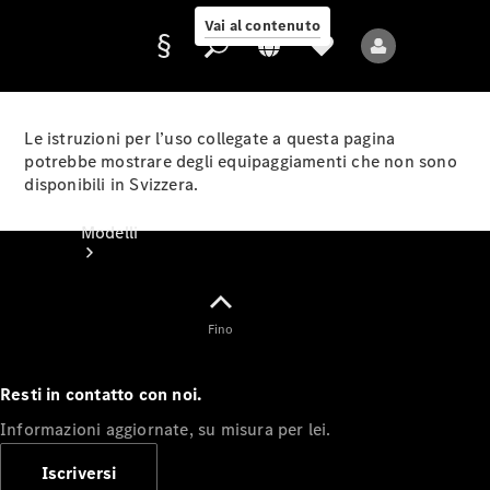
Vai al contenuto
Le istruzioni per l’uso collegate a questa pagina
potrebbe mostrare degli equipaggiamenti che non sono
disponibili in Svizzera.
Fornitore/protezione
dati
Modelli
Fino
Resti in contatto con noi.
Tutti i modelli
Informazioni aggiornate, su misura per lei.
Nuovi modelli
Iscriversi