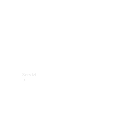
tecnici
Collection
Servizi
Tutti i
servizi