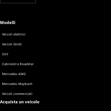
Modelli elettrici
Modelli ibridi plug-in
Berline
Modelli
Veicoli elettrici
Veicoli ibridi
SUV
Toute le
Berline
Cabriolet e Roadster
CLA
Elettrico
CLA
Mercedes-AMG
Classe C
Berlina
Mercedes-Maybach
Classe
C
Elettrico
Veicoli commerciali
Berlina
EQE
Acquista un veicolo
Elettrico
Berlina