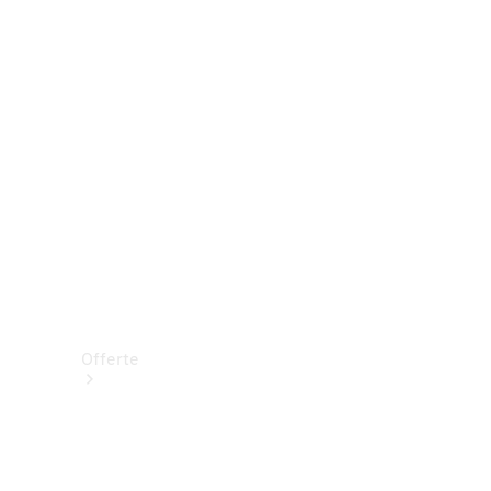
Prenotare una prova su strada
Offerte