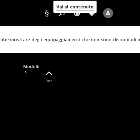
Vai al contenuto
rebbe mostrare degli equipaggiamenti che non sono disponibili i
Fornitore/protezione
dati
Modelli
Fino
Tutti i modelli
Nuovi modelli