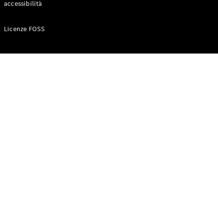
accessibilità
Configuratore
Licenze FOSS
Mercedes-
Benz-Store
Prenotare
una prova
su strada
Auto compatte
Classe A
Berlina
compatta