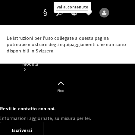
Vai al contenuto
Le istruzioni per l’uso collegate a questa pagina
potrebbe mostrare degli equipaggiamenti che non sono
disponibili in Svizzera.
Fornitore/protezione
dati
Modelli
Fino
Resti in contatto con noi.
Tutti i modelli
Informazioni aggiornate, su misura per lei.
Nuovi modelli
Iscriversi