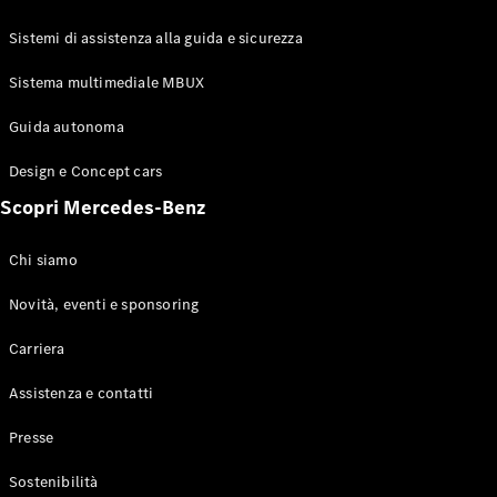
GLE Coupé
GLS
Sistemi di assistenza alla guida e sicurezza
Mercedes-
Maybach
Sistema multimediale MBUX
Nuovo
GLS
Classe
Guida autonoma
Elettrico
G
Design e Concept cars
Classe G
Scopri Mercedes-Benz
Configuratore
Mercedes-
Chi siamo
Benz-Store
Prenotare
Novità, eventi e sponsoring
una prova
Carriera
su strada
Station-wagon
Assistenza e contatti
Presse
Sostenibilità