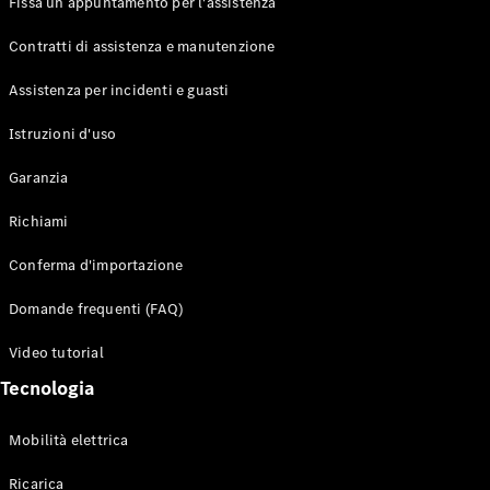
Fissa un appuntamento per l'assistenza
Contratti di assistenza e manutenzione
Assistenza per incidenti e guasti
Toute i SUV
EQE
Istruzioni d'uso
Elettrico
SUV
Garanzia
EQS
Elettrico
SUV
Richiami
Mercedes-
Maybach
Elettrico
Conferma d'importazione
EQS SUV
GLA
Domande frequenti (FAQ)
GLA
Nuovo
GLA
Nuovo
Elettrico
Video tutorial
GLB
Elettrico
GLB
Tecnologia
GLC
Elettrico
GLC
Mobilità elettrica
GLC Coupé
GLE
Ricarica