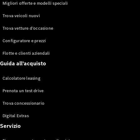
EQS
Migliori offerte e modelli speciali
Elettrico
Berlina
Classe E
Trova veicoli nuovi
Berlina
Classe S
Trova vetture d’occasione
Classe S
Lunga
Configuratore e prezzi
Mercedes-
Maybach
Flotte e clienti aziendali
Classe S
Guida all'acquisto
Configuratore
Calcolatore leasing
Mercedes-
Benz-Store
Prenota un test drive
Prenotare
una prova
Trova concessionario
su strada
Digital Extras
SUV & Fuoristrada
Servizio