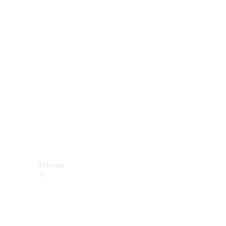
Prenotare una prova su strada
Offerte