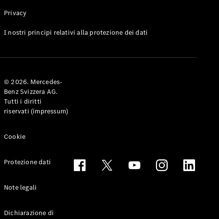
Privacy
Toute le
I nostri principi relativi alla protezione dei dati
Station-
wagon
CLA
Shooting
Elettrico
© 2026. Mercedes-
Brake
Benz Svizzera AG.
CLA
Tutti i diritti
Shooting
riservati (impressum)
Brake
Classe C
Station-
Cookie
wagon
Classe C
Protezione dati
All-Terrain
Classe E
Station-
Note legali
wagon
Classe E All-
Dichiarazione di
Terrain