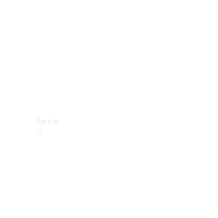
tecnici
Collection
Servizi
Tutti i
servizi