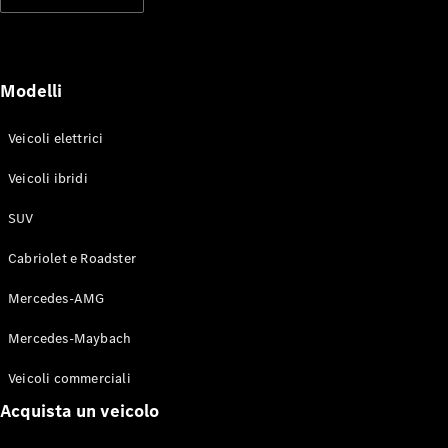
Modelli elettrici
Modelli ibridi plug-in
Berline
Modelli
Veicoli elettrici
Veicoli ibridi
SUV
Toute le
Berline
Cabriolet e Roadster
CLA
Elettrico
CLA
Mercedes-AMG
Classe C
Berlina
Mercedes-Maybach
Classe
C
Elettrico
Veicoli commerciali
Berlina
EQE
Acquista un veicolo
Elettrico
Berlina