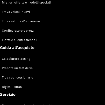
EQS
Migliori offerte e modelli speciali
Elettrico
Berlina
Classe E
Trova veicoli nuovi
Berlina
Classe S
Trova vetture d’occasione
Classe S
Lunga
Configuratore e prezzi
Mercedes-
Maybach
Flotte e clienti aziendali
Classe S
Guida all'acquisto
Configuratore
Calcolatore leasing
Mercedes-
Benz-Store
Prenota un test drive
Prenotare
una prova
Trova concessionario
su strada
Digital Extras
SUV & Fuoristrada
Servizio