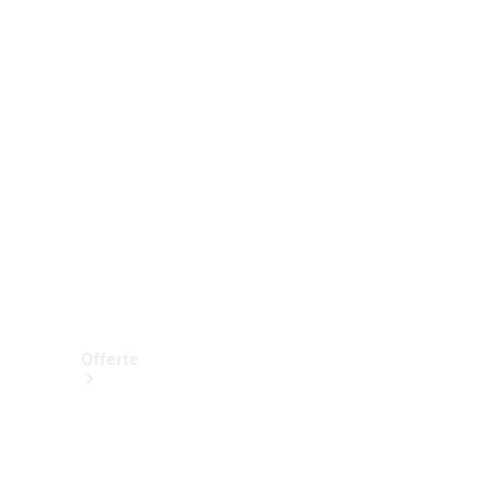
Prenotare una prova su strada
Offerte