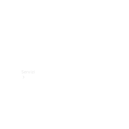
tecnici
Collection
Servizi
Tutti i
servizi