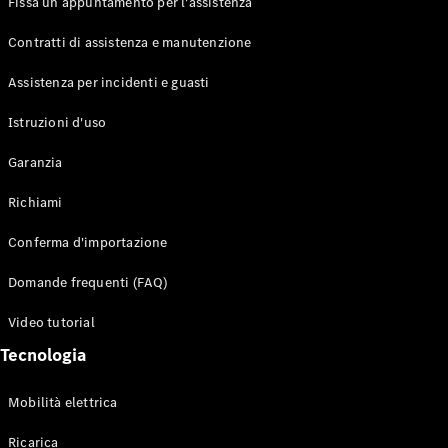
Fissa un appuntamento per l'assistenza
Contratti di assistenza e manutenzione
Assistenza per incidenti e guasti
Toute i SUV
EQE
Istruzioni d'uso
Elettrico
SUV
Garanzia
EQS
Elettrico
SUV
Richiami
Mercedes-
Maybach
Elettrico
Conferma d'importazione
EQS SUV
GLA
Domande frequenti (FAQ)
GLA
Nuovo
GLA
Nuovo
Elettrico
Video tutorial
GLB
Elettrico
GLB
Tecnologia
GLC
Elettrico
GLC
Mobilità elettrica
GLC Coupé
GLE
Ricarica