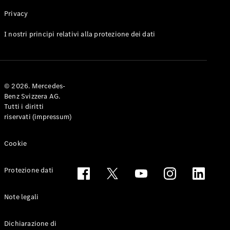
Privacy
Toute le
I nostri principi relativi alla protezione dei dati
Station-
wagon
CLA
Shooting
Elettrico
© 2026. Mercedes-
Brake
Benz Svizzera AG.
CLA
Tutti i diritti
Shooting
riservati (impressum)
Brake
Classe C
Station-
Cookie
wagon
Classe C
Protezione dati
All-Terrain
Classe E
Station-
Note legali
wagon
Classe E All-
Dichiarazione di
Terrain