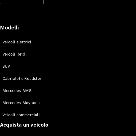
Modelli elettrici
Modelli ibridi plug-in
Berline
Modelli
Veicoli elettrici
Veicoli ibridi
SUV
Toute le
Berline
Cabriolet e Roadster
CLA
Elettrico
CLA
Mercedes-AMG
Classe C
Berlina
Mercedes-Maybach
Classe
C
Elettrico
Veicoli commerciali
Berlina
EQE
Acquista un veicolo
Elettrico
Berlina