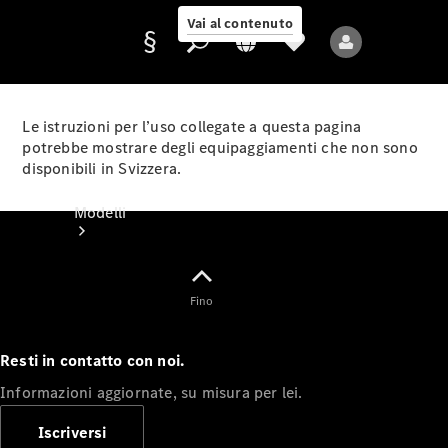
Vai al contenuto
Le istruzioni per l’uso collegate a questa pagina
potrebbe mostrare degli equipaggiamenti che non sono
disponibili in Svizzera.
Fornitore/protezione
dati
Modelli
Fino
Resti in contatto con noi.
Tutti i modelli
Informazioni aggiornate, su misura per lei.
Nuovi modelli
Iscriversi