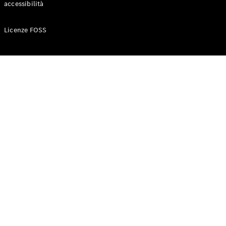
accessibilità
Configuratore
Licenze FOSS
Mercedes-
Benz-Store
Prenotare
una prova
su strada
Auto compatte
Classe A
Berlina
compatta