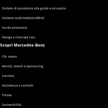
GLE Coupé
GLS
Sistemi di assistenza alla guida e sicurezza
Mercedes-
Maybach
Sistema multimediale MBUX
Nuovo
GLS
Classe
Guida autonoma
Elettrico
G
Design e Concept cars
Classe G
Scopri Mercedes-Benz
Configuratore
Mercedes-
Chi siamo
Benz-Store
Prenotare
Novità, eventi e sponsoring
una prova
Carriera
su strada
Station-wagon
Assistenza e contatti
Presse
Sostenibilità