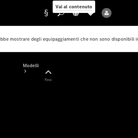
Vai al contenuto
rebbe mostrare degli equipaggiamenti che non sono disponibili i
Fornitore/protezione
dati
Modelli
Fino
Tutti i modelli
Nuovi modelli