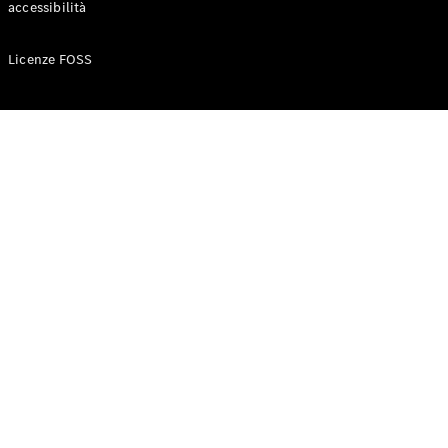
accessibilità
Configuratore
Licenze FOSS
Mercedes-
Benz-Store
Prenotare
una prova
su strada
Auto compatte
Classe A
Berlina
compatta