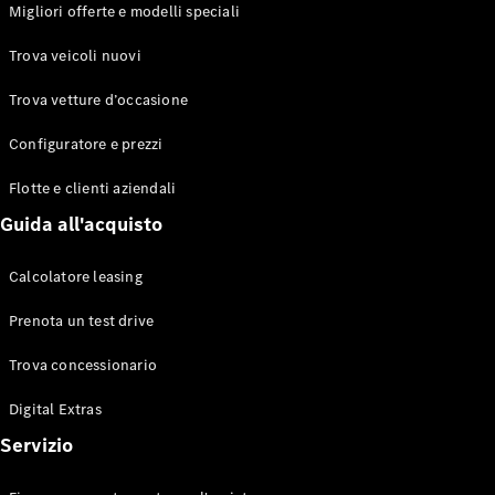
EQS
Migliori offerte e modelli speciali
Elettrico
Berlina
Classe E
Trova veicoli nuovi
Berlina
Classe S
Trova vetture d’occasione
Classe S
Lunga
Configuratore e prezzi
Mercedes-
Maybach
Flotte e clienti aziendali
Classe S
Guida all'acquisto
Configuratore
Calcolatore leasing
Mercedes-
Benz-Store
Prenota un test drive
Prenotare
una prova
Trova concessionario
su strada
Digital Extras
SUV & Fuoristrada
Servizio