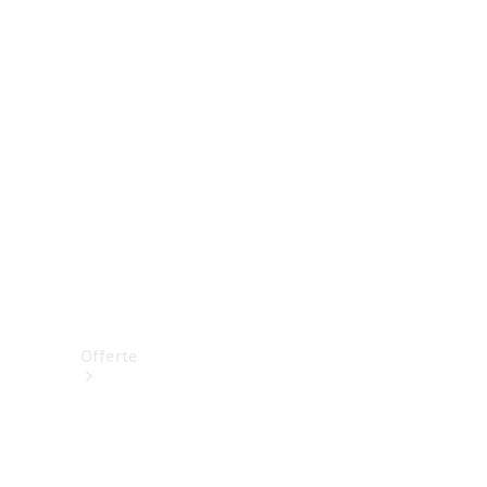
Prenotare una prova su strada
Offerte