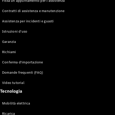
Fissa un appuntamento per l'assistenza
Contratti di assistenza e manutenzione
Assistenza per incidenti e guasti
Toute i SUV
EQE
Istruzioni d'uso
Elettrico
SUV
Garanzia
EQS
Elettrico
SUV
Richiami
Mercedes-
Maybach
Elettrico
Conferma d'importazione
EQS SUV
GLA
Domande frequenti (FAQ)
GLA
Nuovo
GLA
Nuovo
Elettrico
Video tutorial
GLB
Elettrico
GLB
Tecnologia
GLC
Elettrico
GLC
Mobilità elettrica
GLC Coupé
GLE
Ricarica