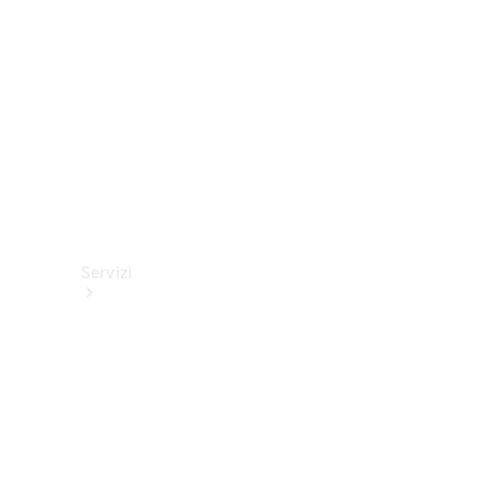
tecnici
Collection
Servizi
Tutti i
servizi