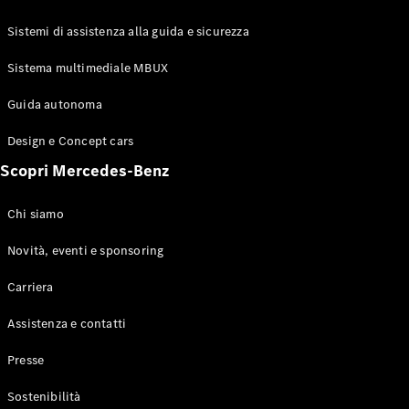
GLE Coupé
GLS
Sistemi di assistenza alla guida e sicurezza
Mercedes-
Maybach
Sistema multimediale MBUX
Nuovo
GLS
Classe
Guida autonoma
Elettrico
G
Design e Concept cars
Classe G
Scopri Mercedes-Benz
Configuratore
Mercedes-
Chi siamo
Benz-Store
Prenotare
Novità, eventi e sponsoring
una prova
Carriera
su strada
Station-wagon
Assistenza e contatti
Presse
Sostenibilità