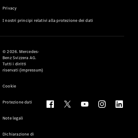
Privacy
Toute le
I nostri principi relativi alla protezione dei dati
Station-
wagon
CLA
Shooting
Elettrico
© 2026. Mercedes-
Brake
Benz Svizzera AG.
CLA
Tutti i diritti
Shooting
riservati (impressum)
Brake
Classe C
Station-
Cookie
wagon
Classe C
Protezione dati
All-Terrain
Classe E
Station-
Note legali
wagon
Classe E All-
Dichiarazione di
Terrain