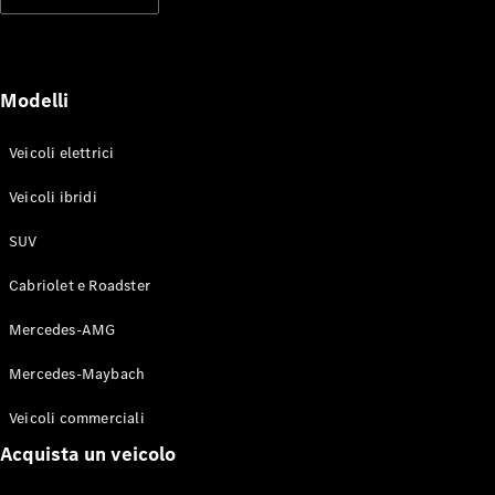
Modelli elettrici
Modelli ibridi plug-in
Berline
Modelli
Veicoli elettrici
Veicoli ibridi
SUV
Toute le
Berline
Cabriolet e Roadster
CLA
Elettrico
CLA
Mercedes-AMG
Classe C
Berlina
Mercedes-Maybach
Classe
C
Elettrico
Veicoli commerciali
Berlina
EQE
Acquista un veicolo
Elettrico
Berlina