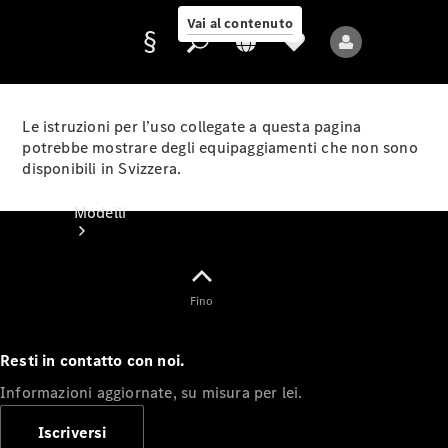
Vai al contenuto
Le istruzioni per l’uso collegate a questa pagina
potrebbe mostrare degli equipaggiamenti che non sono
disponibili in Svizzera.
Fornitore/protezione
dati
Modelli
Fino
Resti in contatto con noi.
Tutti i modelli
Informazioni aggiornate, su misura per lei.
Nuovi modelli
Iscriversi