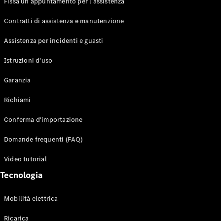
Fissa un appuntamento per l'assistenza
Contratti di assistenza e manutenzione
Assistenza per incidenti e guasti
Toute i SUV
EQE
Istruzioni d'uso
Elettrico
SUV
Garanzia
EQS
Elettrico
SUV
Richiami
Mercedes-
Maybach
Elettrico
Conferma d'importazione
EQS SUV
GLA
Domande frequenti (FAQ)
GLA
Nuovo
GLA
Nuovo
Elettrico
Video tutorial
GLB
Elettrico
GLB
Tecnologia
GLC
Elettrico
GLC
Mobilità elettrica
GLC Coupé
GLE
Ricarica