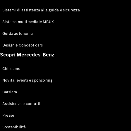
GLE Coupé
GLS
Sistemi di assistenza alla guida e sicurezza
Mercedes-
Maybach
Sistema multimediale MBUX
Nuovo
GLS
Classe
Guida autonoma
Elettrico
G
Design e Concept cars
Classe G
Scopri Mercedes-Benz
Configuratore
Mercedes-
Chi siamo
Benz-Store
Prenotare
Novità, eventi e sponsoring
una prova
Carriera
su strada
Station-wagon
Assistenza e contatti
Presse
Sostenibilità