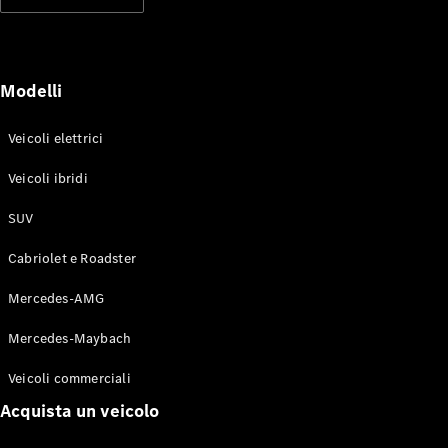
Modelli elettrici
Modelli ibridi plug-in
Berline
Modelli
Veicoli elettrici
Veicoli ibridi
SUV
Toute le
Berline
Cabriolet e Roadster
CLA
Elettrico
CLA
Mercedes-AMG
Classe C
Berlina
Mercedes-Maybach
Classe
C
Elettrico
Veicoli commerciali
Berlina
EQE
Acquista un veicolo
Elettrico
Berlina