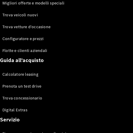
EQS
Migliori offerte e modelli speciali
Elettrico
Berlina
Classe E
Trova veicoli nuovi
Berlina
Classe S
Trova vetture d’occasione
Classe S
Lunga
Configuratore e prezzi
Mercedes-
Maybach
Flotte e clienti aziendali
Classe S
Guida all'acquisto
Configuratore
Calcolatore leasing
Mercedes-
Benz-Store
Prenota un test drive
Prenotare
una prova
Trova concessionario
su strada
Digital Extras
SUV & Fuoristrada
Servizio