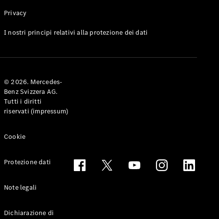
Privacy
Toute le
I nostri principi relativi alla protezione dei dati
Station-
wagon
CLA
Shooting
Elettrico
© 2026. Mercedes-
Brake
Benz Svizzera AG.
CLA
Tutti i diritti
Shooting
riservati (impressum)
Brake
Classe C
Station-
Cookie
wagon
Classe C
Protezione dati
All-Terrain
Classe E
Station-
Note legali
wagon
Classe E All-
Dichiarazione di
Terrain