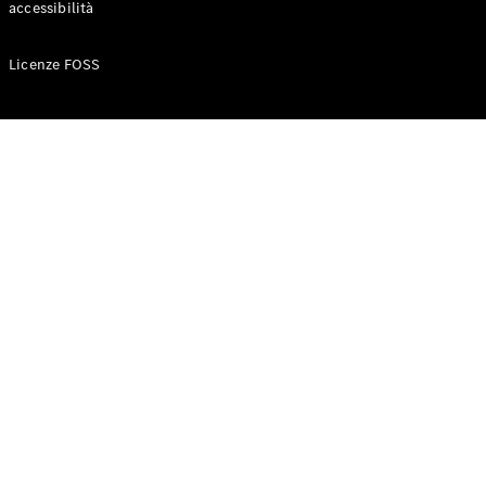
accessibilità
Configuratore
Licenze FOSS
Mercedes-
Benz-Store
Prenotare
una prova
su strada
Auto compatte
Classe A
Berlina
compatta