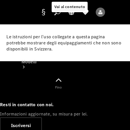
Vai al contenuto
Le istruzioni per l’uso collegate a questa pagina
potrebbe mostrare degli equipaggiamenti che non sono
disponibili in Svizzera.
Fornitore/protezione
dati
Modelli
Fino
Resti in contatto con noi.
Tutti i modelli
Informazioni aggiornate, su misura per lei.
Nuovi modelli
Iscriversi