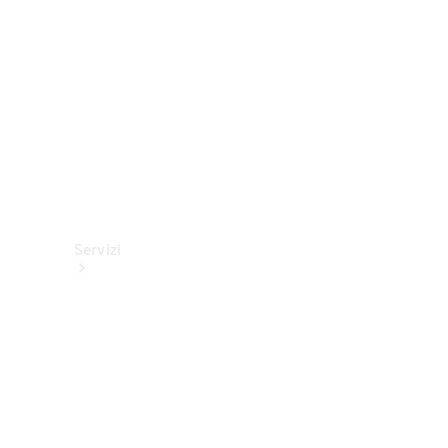
tecnici
Collection
Servizi
Tutti i
servizi