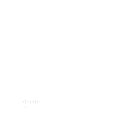
Prenotare una prova su strada
Offerte