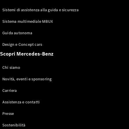
GLE Coupé
GLS
Sistemi di assistenza alla guida e sicurezza
Mercedes-
Maybach
Sistema multimediale MBUX
Nuovo
GLS
Classe
Guida autonoma
Elettrico
G
Design e Concept cars
Classe G
Scopri Mercedes-Benz
Configuratore
Mercedes-
Chi siamo
Benz-Store
Prenotare
Novità, eventi e sponsoring
una prova
Carriera
su strada
Station-wagon
Assistenza e contatti
Presse
Sostenibilità