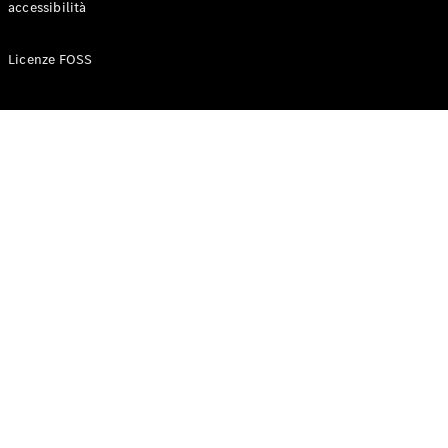
accessibilità
Configuratore
Licenze FOSS
Mercedes-
Benz-Store
Prenotare
una prova
su strada
Auto compatte
Classe A
Berlina
compatta