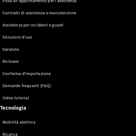
Fissa un appuntamento per l'assistenza
Contratti di assistenza e manutenzione
Assistenza per incidenti e guasti
Toute i SUV
EQE
Istruzioni d'uso
Elettrico
SUV
Garanzia
EQS
Elettrico
SUV
Richiami
Mercedes-
Maybach
Elettrico
Conferma d'importazione
EQS SUV
GLA
Domande frequenti (FAQ)
GLA
Nuovo
GLA
Nuovo
Elettrico
Video tutorial
GLB
Elettrico
GLB
Tecnologia
GLC
Elettrico
GLC
Mobilità elettrica
GLC Coupé
GLE
Ricarica