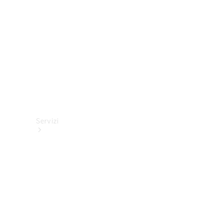
tecnici
Collection
Servizi
Tutti i
servizi