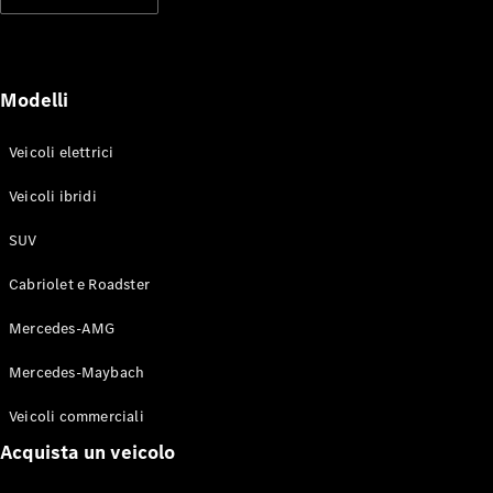
Modelli elettrici
Modelli ibridi plug-in
Berline
Modelli
Veicoli elettrici
Veicoli ibridi
SUV
Toute le
Berline
Cabriolet e Roadster
CLA
Elettrico
CLA
Mercedes-AMG
Classe C
Berlina
Mercedes-Maybach
Classe
C
Elettrico
Veicoli commerciali
Berlina
EQE
Acquista un veicolo
Elettrico
Berlina