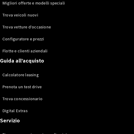
EQS
Migliori offerte e modelli speciali
Elettrico
Berlina
Classe E
Trova veicoli nuovi
Berlina
Classe S
Trova vetture d’occasione
Classe S
Lunga
Configuratore e prezzi
Mercedes-
Maybach
Flotte e clienti aziendali
Classe S
Guida all'acquisto
Configuratore
Calcolatore leasing
Mercedes-
Benz-Store
Prenota un test drive
Prenotare
una prova
Trova concessionario
su strada
Digital Extras
SUV & Fuoristrada
Servizio