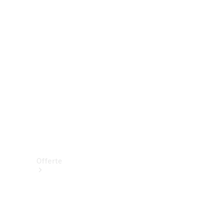
Prenotare una prova su strada
Offerte