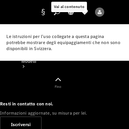
Vai al contenuto
Le istruzioni per l’uso collegate a questa pagina
potrebbe mostrare degli equipaggiamenti che non sono
disponibili in Svizzera.
Fornitore/protezione
dati
Modelli
Fino
Resti in contatto con noi.
Tutti i modelli
Informazioni aggiornate, su misura per lei.
Nuovi modelli
Iscriversi