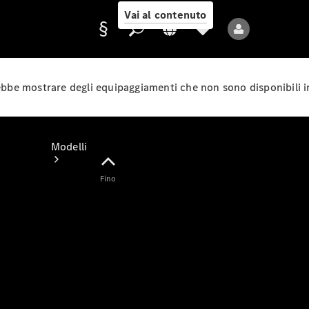
Vai al contenuto
rebbe mostrare degli equipaggiamenti che non sono disponibili i
Fornitore/protezione
dati
Modelli
Fino
Tutti i modelli
Nuovi modelli