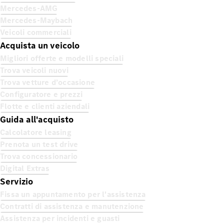
Mercedes-AMG
Mercedes-Maybach
Veicoli commerciali
Acquista un veicolo
Migliori offerte e modelli speciali
Trova veicoli nuovi
Trova vetture d’occasione
Configuratore e prezzi
Flotte e clienti aziendali
Guida all'acquisto
Calcolatore leasing
Prenota un test drive
Trova concessionario
Digital Extras
Servizio
Fissa un appuntamento per l'assistenza
Contratti di assistenza e manutenzione
Assistenza per incidenti e guasti