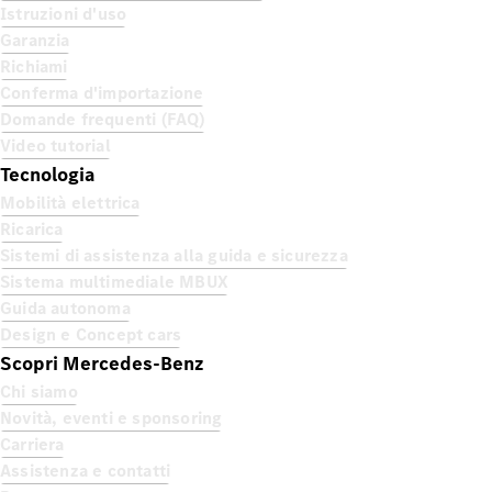
Istruzioni d'uso
Garanzia
Richiami
Conferma d'importazione
Domande frequenti (FAQ)
Video tutorial
Tecnologia
Mobilità elettrica
Ricarica
Sistemi di assistenza alla guida e sicurezza
Sistema multimediale MBUX
Guida autonoma
Design e Concept cars
Scopri Mercedes-Benz
Chi siamo
Novità, eventi e sponsoring
Carriera
Assistenza e contatti