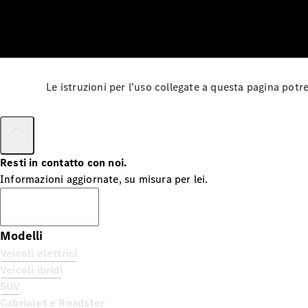
Le istruzioni per l’uso collegate a questa pagina pot
Fino
Resti in contatto con noi.
Informazioni aggiornate, su misura per lei.
Iscriversi
Modelli
Veicoli elettrici
Veicoli ibridi
SUV
Cabriolet e Roadster