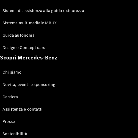
GLE Coupé
GLS
Sistemi di assistenza alla guida e sicurezza
Mercedes-
Maybach
Sistema multimediale MBUX
Nuovo
GLS
Classe
Guida autonoma
Elettrico
G
Design e Concept cars
Classe G
Scopri Mercedes-Benz
Configuratore
Mercedes-
Chi siamo
Benz-Store
Prenotare
Novità, eventi e sponsoring
una prova
Carriera
su strada
Station-wagon
Assistenza e contatti
Presse
Sostenibilità