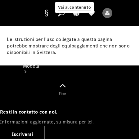
Vai al contenuto
Le istruzioni per l’uso collegate a questa pagina
potrebbe mostrare degli equipaggiamenti che non sono
disponibili in Svizzera.
Fornitore/protezione
dati
Modelli
Fino
Resti in contatto con noi.
Tutti i modelli
Informazioni aggiornate, su misura per lei.
Nuovi modelli
Iscriversi