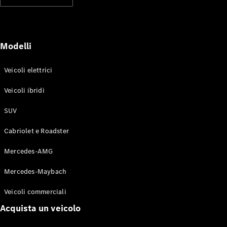
Modelli elettrici
Modelli ibridi plug-in
Berline
Modelli
Veicoli elettrici
Veicoli ibridi
SUV
Toute le
Berline
Cabriolet e Roadster
CLA
Elettrico
CLA
Mercedes-AMG
Classe C
Berlina
Mercedes-Maybach
Classe
C
Elettrico
Veicoli commerciali
Berlina
EQE
Acquista un veicolo
Elettrico
Berlina