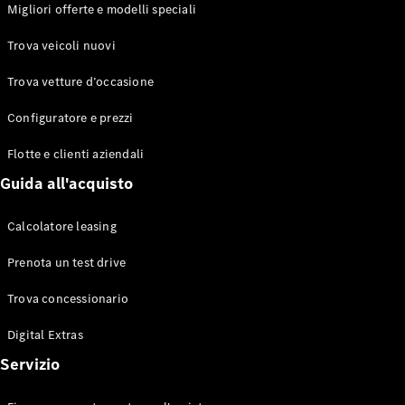
EQS
Migliori offerte e modelli speciali
Elettrico
Berlina
Classe E
Trova veicoli nuovi
Berlina
Classe S
Trova vetture d’occasione
Classe S
Lunga
Configuratore e prezzi
Mercedes-
Maybach
Flotte e clienti aziendali
Classe S
Guida all'acquisto
Configuratore
Calcolatore leasing
Mercedes-
Benz-Store
Prenota un test drive
Prenotare
una prova
Trova concessionario
su strada
Digital Extras
SUV & Fuoristrada
Servizio