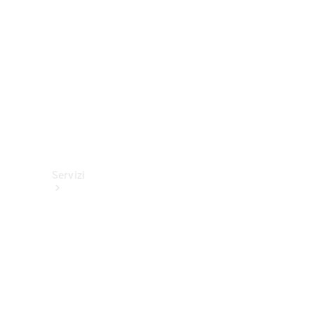
tecnici
Collection
Servizi
Tutti i
servizi