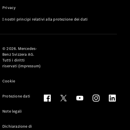
Privacy
Toute le
I nostri principi relativi alla protezione dei dati
Station-
wagon
CLA
Shooting
Elettrico
© 2026. Mercedes-
Brake
Benz Svizzera AG.
CLA
Tutti i diritti
Shooting
riservati (impressum)
Brake
Classe C
Station-
Cookie
wagon
Classe C
Protezione dati
All-Terrain
Classe E
Station-
Note legali
wagon
Classe E All-
Dichiarazione di
Terrain