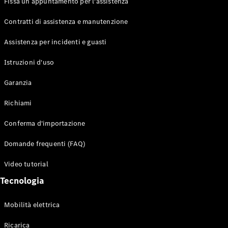
Fissa un appuntamento per l'assistenza
Contratti di assistenza e manutenzione
Assistenza per incidenti e guasti
Toute i SUV
EQE
Istruzioni d'uso
Elettrico
SUV
Garanzia
EQS
Elettrico
SUV
Richiami
Mercedes-
Maybach
Elettrico
Conferma d'importazione
EQS SUV
GLA
Domande frequenti (FAQ)
GLA
Nuovo
GLA
Nuovo
Elettrico
Video tutorial
GLB
Elettrico
GLB
Tecnologia
GLC
Elettrico
GLC
Mobilità elettrica
GLC Coupé
GLE
Ricarica