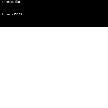
accessibilità
Configuratore
Licenze FOSS
Mercedes-
Benz-Store
Prenotare
una prova
su strada
Auto compatte
Classe A
Berlina
compatta