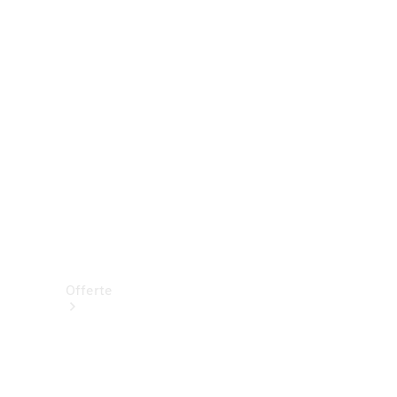
Prenotare una prova su strada
Offerte