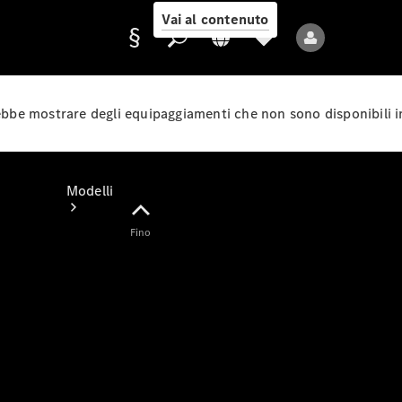
Vai al contenuto
rebbe mostrare degli equipaggiamenti che non sono disponibili i
Fornitore/protezione
dati
Modelli
Fino
Tutti i modelli
Nuovi modelli