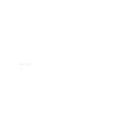
tecnici
Collection
Servizi
Tutti i
servizi