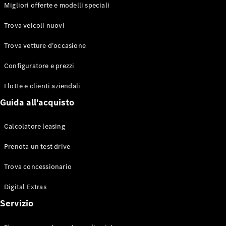
EQS
Migliori offerte e modelli speciali
Elettrico
Berlina
Classe E
Trova veicoli nuovi
Berlina
Classe S
Trova vetture d’occasione
Classe S
Lunga
Configuratore e prezzi
Mercedes-
Maybach
Flotte e clienti aziendali
Classe S
Guida all'acquisto
Configuratore
Calcolatore leasing
Mercedes-
Benz-Store
Prenota un test drive
Prenotare
una prova
Trova concessionario
su strada
Digital Extras
SUV & Fuoristrada
Servizio