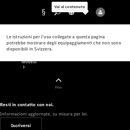
Vai al contenuto
Le istruzioni per l’uso collegate a questa pagina
potrebbe mostrare degli equipaggiamenti che non sono
disponibili in Svizzera.
Fornitore/protezione
dati
Modelli
Fino
Resti in contatto con noi.
Tutti i modelli
Informazioni aggiornate, su misura per lei.
Nuovi modelli
Iscriversi