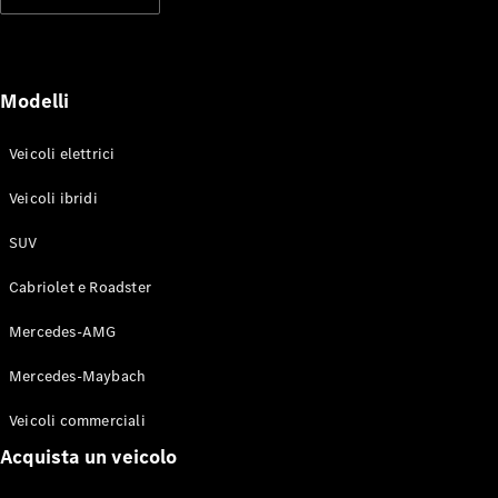
Modelli elettrici
Modelli ibridi plug-in
Berline
Modelli
Veicoli elettrici
Veicoli ibridi
SUV
Toute le
Berline
Cabriolet e Roadster
CLA
Elettrico
CLA
Mercedes-AMG
Classe C
Berlina
Mercedes-Maybach
Classe
C
Elettrico
Veicoli commerciali
Berlina
EQE
Acquista un veicolo
Elettrico
Berlina