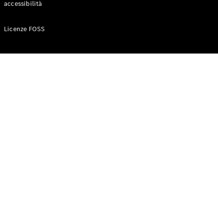
accessibilità
Configuratore
Licenze FOSS
Mercedes-
Benz-Store
Prenotare
una prova
su strada
Auto compatte
Classe A
Berlina
compatta