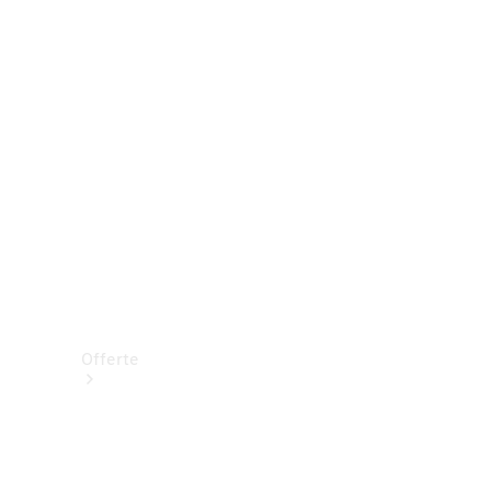
Prenotare una prova su strada
Offerte