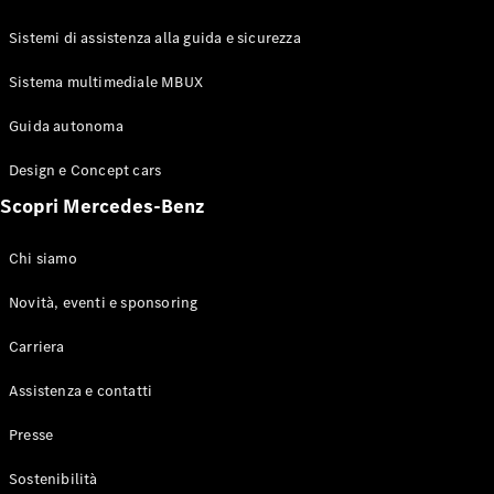
GLE Coupé
GLS
Sistemi di assistenza alla guida e sicurezza
Mercedes-
Maybach
Sistema multimediale MBUX
Nuovo
GLS
Classe
Guida autonoma
Elettrico
G
Design e Concept cars
Classe G
Scopri Mercedes-Benz
Configuratore
Mercedes-
Chi siamo
Benz-Store
Prenotare
Novità, eventi e sponsoring
una prova
Carriera
su strada
Station-wagon
Assistenza e contatti
Presse
Sostenibilità