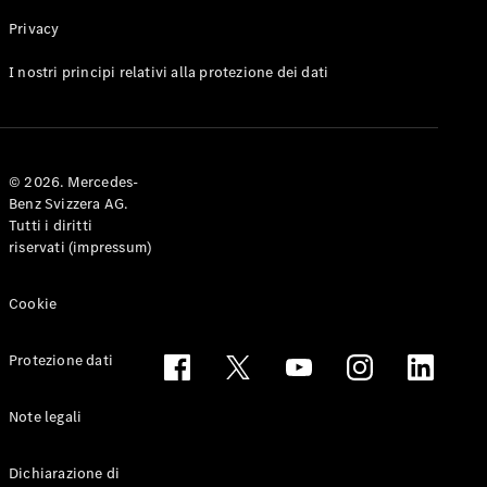
Privacy
Toute le
I nostri principi relativi alla protezione dei dati
Station-
wagon
CLA
Shooting
Elettrico
© 2026. Mercedes-
Brake
Benz Svizzera AG.
CLA
Tutti i diritti
Shooting
riservati (impressum)
Brake
Classe C
Station-
Cookie
wagon
Classe C
Protezione dati
All-Terrain
Classe E
Station-
Note legali
wagon
Classe E All-
Dichiarazione di
Terrain