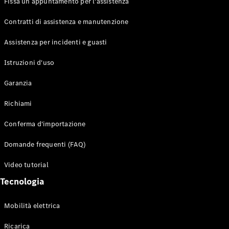
Fissa un appuntamento per l'assistenza
Contratti di assistenza e manutenzione
Assistenza per incidenti e guasti
Toute i SUV
EQE
Istruzioni d'uso
Elettrico
SUV
Garanzia
EQS
Elettrico
SUV
Richiami
Mercedes-
Maybach
Elettrico
Conferma d'importazione
EQS SUV
GLA
Domande frequenti (FAQ)
GLA
Nuovo
GLA
Nuovo
Elettrico
Video tutorial
GLB
Elettrico
GLB
Tecnologia
GLC
Elettrico
GLC
Mobilità elettrica
GLC Coupé
GLE
Ricarica