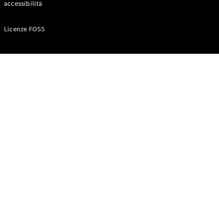
accessibilità
Configuratore
Licenze FOSS
Mercedes-
Benz-Store
Prenotare
una prova
su strada
Auto compatte
Classe A
Berlina
compatta