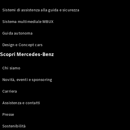
GLE Coupé
GLS
Sistemi di assistenza alla guida e sicurezza
Mercedes-
Maybach
Sistema multimediale MBUX
Nuovo
GLS
Classe
Guida autonoma
Elettrico
G
Design e Concept cars
Classe G
Scopri Mercedes-Benz
Configuratore
Mercedes-
Chi siamo
Benz-Store
Prenotare
Novità, eventi e sponsoring
una prova
Carriera
su strada
Station-wagon
Assistenza e contatti
Presse
Sostenibilità