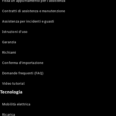
Fissa un appuntamento per l'assistenza
Contratti di assistenza e manutenzione
Assistenza per incidenti e guasti
Toute i SUV
EQE
Istruzioni d'uso
Elettrico
SUV
Garanzia
EQS
Elettrico
SUV
Richiami
Mercedes-
Maybach
Elettrico
Conferma d'importazione
EQS SUV
GLA
Domande frequenti (FAQ)
GLA
Nuovo
GLA
Nuovo
Elettrico
Video tutorial
GLB
Elettrico
GLB
Tecnologia
GLC
Elettrico
GLC
Mobilità elettrica
GLC Coupé
GLE
Ricarica