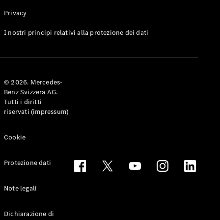
Privacy
Toute le
I nostri principi relativi alla protezione dei dati
Station-
wagon
CLA
Shooting
Elettrico
© 2026. Mercedes-
Brake
Benz Svizzera AG.
CLA
Tutti i diritti
Shooting
riservati (impressum)
Brake
Classe C
Station-
Cookie
wagon
Classe C
Protezione dati
All-Terrain
Classe E
Station-
Note legali
wagon
Classe E All-
Dichiarazione di
Terrain