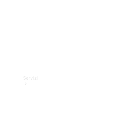
tecnici
Collection
Servizi
Tutti i
servizi