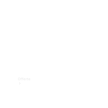
Prenotare una prova su strada
Offerte