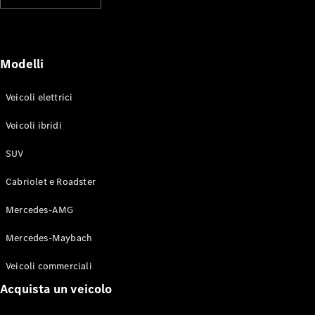
Modelli elettrici
Modelli ibridi plug-in
Berline
Modelli
Veicoli elettrici
Veicoli ibridi
SUV
Toute le
Berline
Cabriolet e Roadster
CLA
Elettrico
CLA
Mercedes-AMG
Classe C
Berlina
Mercedes-Maybach
Classe
C
Elettrico
Veicoli commerciali
Berlina
EQE
Acquista un veicolo
Elettrico
Berlina