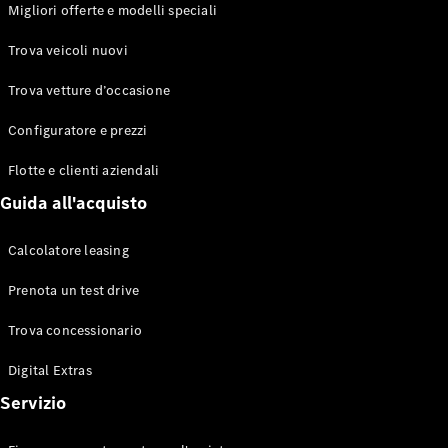
EQS
Migliori offerte e modelli speciali
Elettrico
Berlina
Classe E
Trova veicoli nuovi
Berlina
Classe S
Trova vetture d’occasione
Classe S
Lunga
Configuratore e prezzi
Mercedes-
Maybach
Flotte e clienti aziendali
Classe S
Guida all'acquisto
Configuratore
Calcolatore leasing
Mercedes-
Benz-Store
Prenota un test drive
Prenotare
una prova
Trova concessionario
su strada
Digital Extras
SUV & Fuoristrada
Servizio