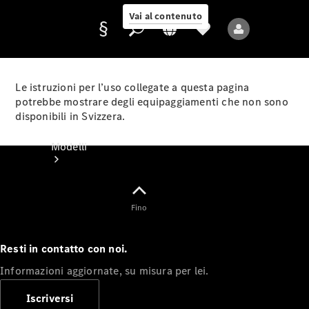
Vai al contenuto
Le istruzioni per l’uso collegate a questa pagina
potrebbe mostrare degli equipaggiamenti che non sono
disponibili in Svizzera.
Fornitore/protezione
dati
Modelli
Fino
Resti in contatto con noi.
Tutti i modelli
Informazioni aggiornate, su misura per lei.
Nuovi modelli
Iscriversi