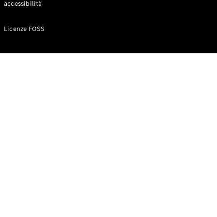
accessibilità
Configuratore
Licenze FOSS
Mercedes-
Benz-Store
Prenotare
una prova
su strada
Auto compatte
Classe A
Berlina
compatta