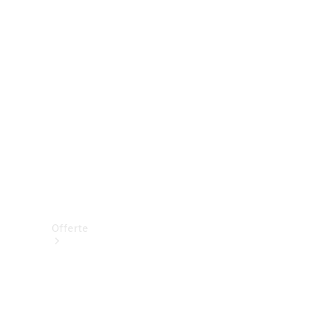
Prenotare una prova su strada
Offerte