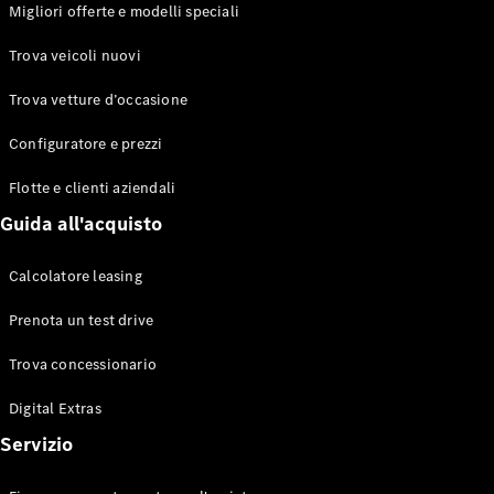
EQS
Migliori offerte e modelli speciali
Elettrico
Berlina
Classe E
Trova veicoli nuovi
Berlina
Classe S
Trova vetture d’occasione
Classe S
Lunga
Configuratore e prezzi
Mercedes-
Maybach
Flotte e clienti aziendali
Classe S
Guida all'acquisto
Configuratore
Calcolatore leasing
Mercedes-
Benz-Store
Prenota un test drive
Prenotare
una prova
Trova concessionario
su strada
Digital Extras
SUV & Fuoristrada
Servizio