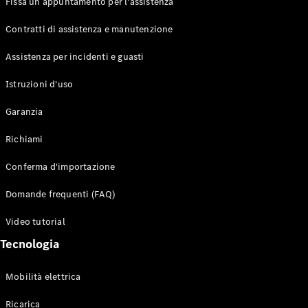
Fissa un appuntamento per l'assistenza
Contratti di assistenza e manutenzione
Assistenza per incidenti e guasti
Toute i SUV
EQE
Istruzioni d'uso
Elettrico
SUV
Garanzia
EQS
Elettrico
SUV
Richiami
Mercedes-
Maybach
Elettrico
Conferma d'importazione
EQS SUV
GLA
Domande frequenti (FAQ)
GLA
Nuovo
GLA
Nuovo
Elettrico
Video tutorial
GLB
Elettrico
GLB
Tecnologia
GLC
Elettrico
GLC
Mobilità elettrica
GLC Coupé
GLE
Ricarica