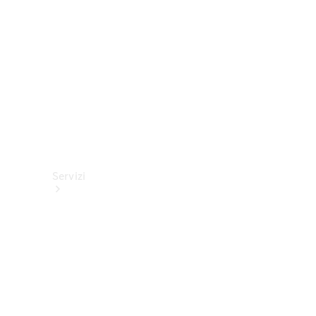
tecnici
Collection
Servizi
Tutti i
servizi