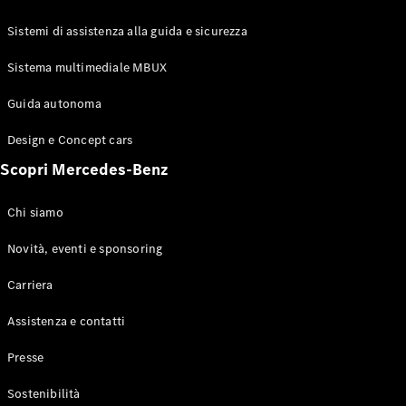
GLE Coupé
GLS
Sistemi di assistenza alla guida e sicurezza
Mercedes-
Maybach
Sistema multimediale MBUX
Nuovo
GLS
Classe
Guida autonoma
Elettrico
G
Design e Concept cars
Classe G
Scopri Mercedes-Benz
Configuratore
Mercedes-
Chi siamo
Benz-Store
Prenotare
Novità, eventi e sponsoring
una prova
Carriera
su strada
Station-wagon
Assistenza e contatti
Presse
Sostenibilità