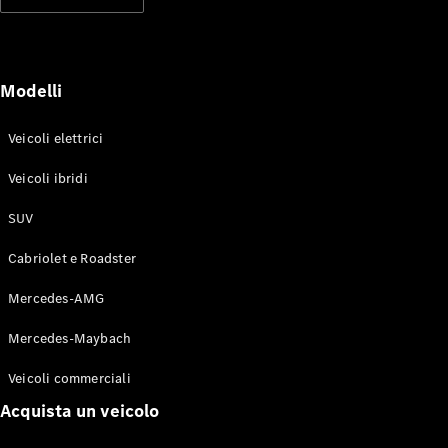
Modelli elettrici
Modelli ibridi plug-in
Berline
Modelli
Veicoli elettrici
Veicoli ibridi
SUV
Toute le
Berline
Cabriolet e Roadster
CLA
Elettrico
CLA
Mercedes-AMG
Classe C
Berlina
Mercedes-Maybach
Classe
C
Elettrico
Veicoli commerciali
Berlina
EQE
Acquista un veicolo
Elettrico
Berlina