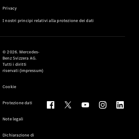
Privacy
Toute le
I nostri principi relativi alla protezione dei dati
Station-
wagon
CLA
Shooting
Elettrico
© 2026. Mercedes-
Brake
Benz Svizzera AG.
CLA
Tutti i diritti
Shooting
riservati (impressum)
Brake
Classe C
Station-
Cookie
wagon
Classe C
Protezione dati
All-Terrain
Classe E
Station-
Note legali
wagon
Classe E All-
Dichiarazione di
Terrain