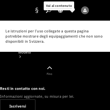
Vai al contenuto
Le istruzioni per l’uso collegate a questa pagina
potrebbe mostrare degli equipaggiamenti che non sono
disponibili in Svizzera.
Fornitore/protezione
dati
Modelli
Fino
Resti in contatto con noi.
Tutti i modelli
Informazioni aggiornate, su misura per lei.
Nuovi modelli
Iscriversi