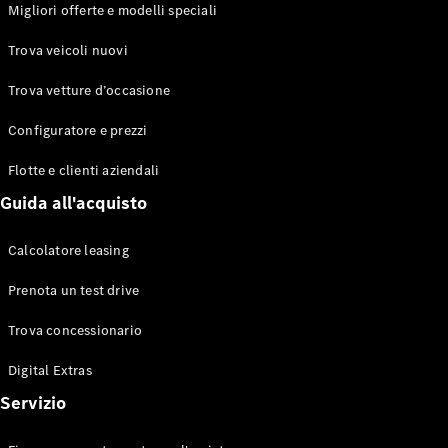
EQS
Migliori offerte e modelli speciali
Elettrico
Berlina
Classe E
Trova veicoli nuovi
Berlina
Classe S
Trova vetture d’occasione
Classe S
Lunga
Configuratore e prezzi
Mercedes-
Maybach
Flotte e clienti aziendali
Classe S
Guida all'acquisto
Configuratore
Calcolatore leasing
Mercedes-
Benz-Store
Prenota un test drive
Prenotare
una prova
Trova concessionario
su strada
Digital Extras
SUV & Fuoristrada
Servizio