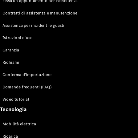
Fissa un appuntamento per l'assistenza
Contratti di assistenza e manutenzione
Assistenza per incidenti e guasti
Toute i SUV
EQE
Istruzioni d'uso
Elettrico
SUV
Garanzia
EQS
Elettrico
SUV
Richiami
Mercedes-
Maybach
Elettrico
Conferma d'importazione
EQS SUV
GLA
Domande frequenti (FAQ)
GLA
Nuovo
GLA
Nuovo
Elettrico
Video tutorial
GLB
Elettrico
GLB
Tecnologia
GLC
Elettrico
GLC
Mobilità elettrica
GLC Coupé
GLE
Ricarica