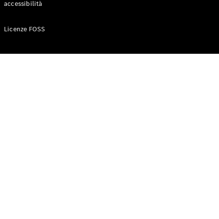
accessibilità
Configuratore
Licenze FOSS
Mercedes-
Benz-Store
Prenotare
una prova
su strada
Auto compatte
Classe A
Berlina
compatta