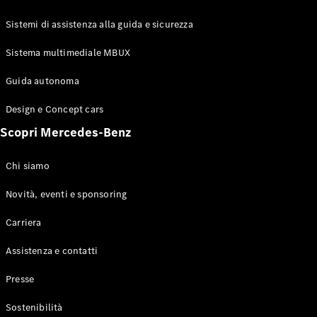
GLE Coupé
GLS
Sistemi di assistenza alla guida e sicurezza
Mercedes-
Maybach
Sistema multimediale MBUX
Nuovo
GLS
Classe
Guida autonoma
Elettrico
G
Design e Concept cars
Classe G
Scopri Mercedes-Benz
Configuratore
Mercedes-
Chi siamo
Benz-Store
Prenotare
Novità, eventi e sponsoring
una prova
Carriera
su strada
Station-wagon
Assistenza e contatti
Presse
Sostenibilità