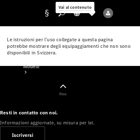
Vai al contenuto
Le istruzioni per l’uso collegate a questa pagina
potrebbe mostrare degli equipaggiamenti che non sono
disponibili in Svizzera.
Fornitore/protezione
dati
Modelli
Fino
Resti in contatto con noi.
Tutti i modelli
Informazioni aggiornate, su misura per lei.
Nuovi modelli
Iscriversi