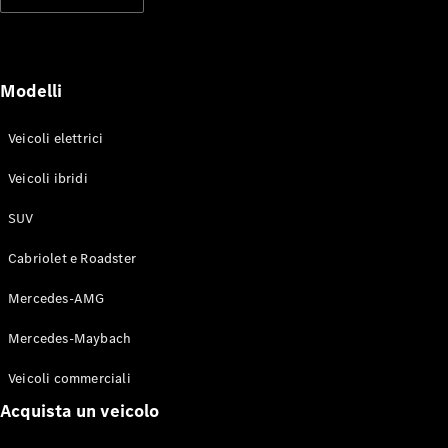
Modelli elettrici
Modelli ibridi plug-in
Berline
Modelli
Veicoli elettrici
Veicoli ibridi
SUV
Toute le
Berline
Cabriolet e Roadster
CLA
Elettrico
CLA
Mercedes-AMG
Classe C
Berlina
Mercedes-Maybach
Classe
C
Elettrico
Veicoli commerciali
Berlina
EQE
Acquista un veicolo
Elettrico
Berlina