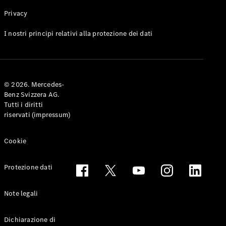
Privacy
Toute le
I nostri principi relativi alla protezione dei dati
Station-
wagon
CLA
Shooting
Elettrico
© 2026. Mercedes-
Brake
Benz Svizzera AG.
CLA
Tutti i diritti
Shooting
riservati (impressum)
Brake
Classe C
Station-
Cookie
wagon
Classe C
Protezione dati
All-Terrain
Classe E
Station-
Note legali
wagon
Classe E All-
Dichiarazione di
Terrain