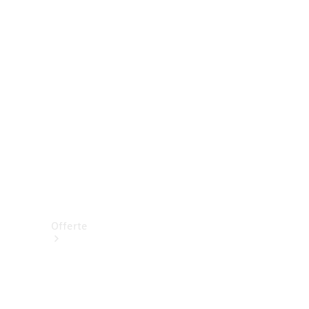
Prenotare una prova su strada
Offerte