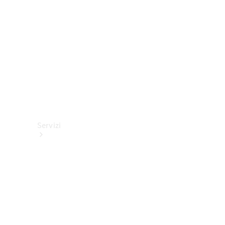
tecnici
Collection
Servizi
Tutti i
servizi