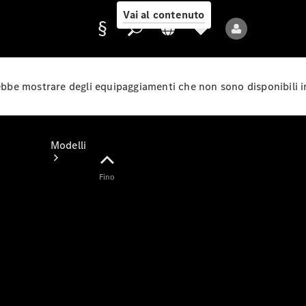
Vai al contenuto
rebbe mostrare degli equipaggiamenti che non sono disponibili i
Fornitore/protezione
dati
Modelli
Fino
Tutti i modelli
Nuovi modelli